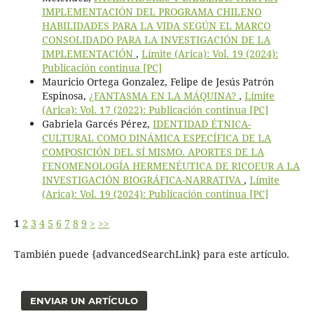
IMPLEMENTACIÓN DEL PROGRAMA CHILENO
HABILIDADES PARA LA VIDA SEGÚN EL MARCO
CONSOLIDADO PARA LA INVESTIGACIÓN DE LA
IMPLEMENTACIÓN
,
Límite (Arica): Vol. 19 (2024):
Publicación continua [PC]
Mauricio Ortega Gonzalez, Felipe de Jesús Patrón
Espinosa,
¿FANTASMA EN LA MÁQUINA?
,
Límite
(Arica): Vol. 17 (2022): Publicación continua [PC]
Gabriela Garcés Pérez,
IDENTIDAD ÉTNICA-
CULTURAL COMO DINÁMICA ESPECÍFICA DE LA
COMPOSICIÓN DEL SÍ MISMO. APORTES DE LA
FENOMENOLOGÍA HERMENÉUTICA DE RICOEUR A LA
INVESTIGACIÓN BIOGRÁFICA-NARRATIVA
,
Límite
(Arica): Vol. 19 (2024): Publicación continua [PC]
1
2
3
4
5
6
7
8
9
>
>>
También puede {advancedSearchLink} para este artículo.
ENVIAR UN ARTÍCULO