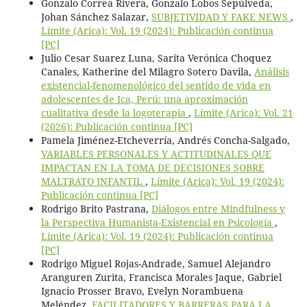
Gonzalo Correa Rivera, Gonzalo Lobos Sepúlveda,
Johan Sánchez Salazar,
SUBJETIVIDAD Y FAKE NEWS
,
Límite (Arica): Vol. 19 (2024): Publicación continua
[PC]
Julio Cesar Suarez Luna, Sarita Verónica Choquez
Canales, Katherine del Milagro Sotero Davila,
Análisis
existencial-fenomenológico del sentido de vida en
adolescentes de Ica, Perú: una aproximación
cualitativa desde la logoterapia
,
Límite (Arica): Vol. 21
(2026): Publicación continua [PC]
Pamela Jiménez-Etcheverría, Andrés Concha-Salgado,
VARIABLES PERSONALES Y ACTITUDINALES QUE
IMPACTAN EN LA TOMA DE DECISIONES SOBRE
MALTRATO INFANTIL
,
Límite (Arica): Vol. 19 (2024):
Publicación continua [PC]
Rodrigo Brito Pastrana,
Diálogos entre Mindfulness y
la Perspectiva Humanista-Existencial en Psicología
,
Límite (Arica): Vol. 19 (2024): Publicación continua
[PC]
Rodrigo Miguel Rojas-Andrade, Samuel Alejandro
Aranguren Zurita, Francisca Morales Jaque, Gabriel
Ignacio Prosser Bravo, Evelyn Norambuena
Meléndez,
FACILITADORES Y BARRERAS PARA LA