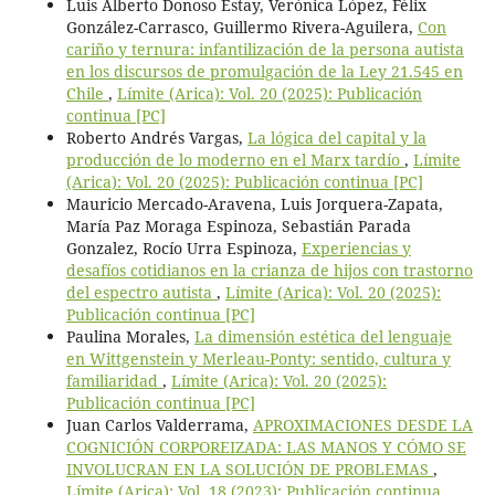
Luis Alberto Donoso Estay, Verónica López, Félix
González-Carrasco, Guillermo Rivera-Aguilera,
Con
cariño y ternura: infantilización de la persona autista
en los discursos de promulgación de la Ley 21.545 en
Chile
,
Límite (Arica): Vol. 20 (2025): Publicación
continua [PC]
Roberto Andrés Vargas,
La lógica del capital y la
producción de lo moderno en el Marx tardío
,
Límite
(Arica): Vol. 20 (2025): Publicación continua [PC]
Mauricio Mercado-Aravena, Luis Jorquera-Zapata,
María Paz Moraga Espinoza, Sebastián Parada
Gonzalez, Rocío Urra Espinoza,
Experiencias y
desafíos cotidianos en la crianza de hijos con trastorno
del espectro autista
,
Límite (Arica): Vol. 20 (2025):
Publicación continua [PC]
Paulina Morales,
La dimensión estética del lenguaje
en Wittgenstein y Merleau-Ponty: sentido, cultura y
familiaridad
,
Límite (Arica): Vol. 20 (2025):
Publicación continua [PC]
Juan Carlos Valderrama,
APROXIMACIONES DESDE LA
COGNICIÓN CORPOREIZADA: LAS MANOS Y CÓMO SE
INVOLUCRAN EN LA SOLUCIÓN DE PROBLEMAS
,
Límite (Arica): Vol. 18 (2023): Publicación continua