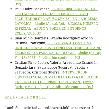
[PC]
Paul Endre Saavedra,
EL DISCURSO ASOCIADO AL
SISTEMA DE CREENCIAS RELIGIOSAS COMO
FACILITADOR DEL ABUSO SEXUAL EN LA IGLESIA
CATÓLICA
,
Límite (Arica): Vol. 18 (2023): NÚMERO
ESPECIAL - ABUSO Y PODER EN ENTORNOS
ECLESIÁSTICOS
Juan Rubio González, Wanda Rodríguez Arocho,
Cristina Erausquin,
PEREZHIVANIE COMO UNA
UNIDAD DE ANÁLISIS TEÓRICO-METODOLÓGICA NO
ESCISIONISTA PARA LA PSICOLOGÍA
,
Límite (Arica):
Vol. 18 (2023): Publicación continua [PC]
Cristián Pinto-Cortez, Valeria Arredondo Ossandón,
Gonzalo Lira, Paula Lobos Sucarrat, Carolina
Saavedra, Cristóbal Guerra,
INTERVENCIÓN
ESPECIALIZADA EN MALTRATO INFANTIL EN CHILE
EN CONTEXTO DE CRISIS POR COVID-19
,
Límite
(Arica): Vol. 16 (2021): Publicación continua [PC]
<<
<
1
2
3
4
5
6
7
8
9
>
>>
También puede {advancedSearchLink} para este artículo.