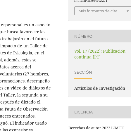
imite/article/view/271
Más formatos de cita
terpersonal es un aspecto
que busca favorecer las
NÚMERO
 trabajarán en el futuro.
l impacto de un Taller de
Vol. 17 (2022): Publicación
es de Psicología, en el
continua [PC]
i, además, estas se
datos acerca del
SECCIÓN
voluntarios (27 hombres,
s promociones, desempeño
es en video de diálogos de
Artículos de Investigación
l Taller, la segunda a su
después de dictado el
na Pauta de Observación
LICENCIA
ueces entrenados,
gnó. El indicador usado
Derechos de autor 2022 LÍMITE
e las expresiones