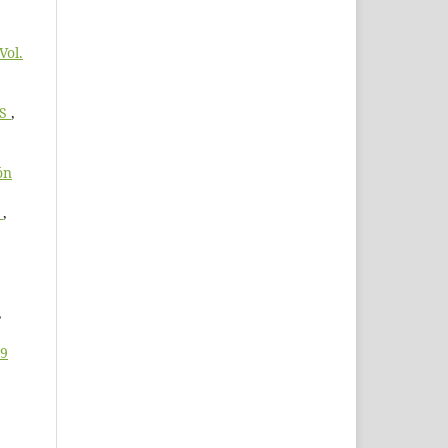
Vol.
OS
,
ón
O
,
,
19