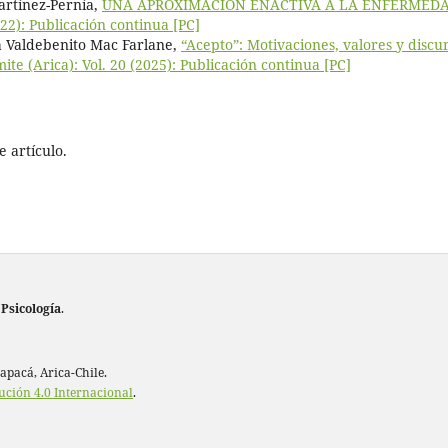
artínez-Pernía,
UNA APROXIMACIÓN ENACTIVA A LA ENFERMED
022): Publicación continua [PC]
a Valdebenito Mac Farlane,
“Acepto”: Motivaciones, valores y discu
mite (Arica): Vol. 20 (2025): Publicación continua [PC]
 artículo.
 Psicología
.
rapacá, Arica-Chile.
ución 4.0 Internacional
.