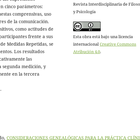
Revista Interdisciplinaria de Filoso
en cinco parámetros:
y Psicología
uestas comprensivas, uso
res de la comunicación.
itivos, como actitudes de
participantes frente a sus
Esta obra está bajo una licencia
 de Medidas Repetidas, se
internacional
Creative Commons
entos. Los resultados
Atribución 4.0
.
cativamente las
la segunda medición, y
ente en la tercera
.
ido,
CONSIDERACIONES GENEALÓGICAS PARA LA PRÁCTICA CLÍN