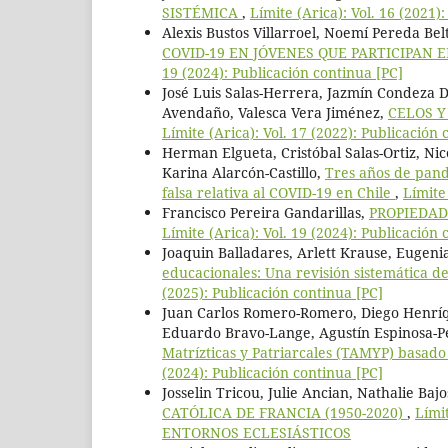
SISTÉMICA
,
Límite (Arica): Vol. 16 (2021)
Alexis Bustos Villarroel, Noemí Pereda Bel
COVID-19 EN JÓVENES QUE PARTICIPAN
19 (2024): Publicación continua [PC]
José Luis Salas-Herrera, Jazmín Condeza D
Avendaño, Valesca Vera Jiménez,
CELOS Y
Límite (Arica): Vol. 17 (2022): Publicación 
Herman Elgueta, Cristóbal Salas-Ortiz, Ni
Karina Alarcón-Castillo,
Tres años de pand
falsa relativa al COVID-19 en Chile
,
Límite
Francisco Pereira Gandarillas,
PROPIEDAD
Límite (Arica): Vol. 19 (2024): Publicación 
Joaquin Balladares, Arlett Krause, Eugenia
educacionales: Una revisión sistemática d
(2025): Publicación continua [PC]
Juan Carlos Romero-Romero, Diego Henríq
Eduardo Bravo-Lange, Agustín Espinosa-P
Matrízticas y Patriarcales (TAMYP) basad
(2024): Publicación continua [PC]
Josselin Tricou, Julie Ancian, Nathalie Baj
CATÓLICA DE FRANCIA (1950-2020)
,
Lími
ENTORNOS ECLESIÁSTICOS