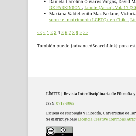
Daniela Carolina Olivares Vargas, David M
DE PARKINSON
,
Límite (Arica): Vol. 17 (2
Mariana Valdebenito Mac Farlane, Victori
sobre el matrimonio LGBTQ+ en Chile
,
Lí
<<
<
1
2
3
4
5
6
7
8
9
>
>>
También puede {advancedSearchLink} para este
LÍMITE
|
Revista Interdisciplinaria de Filosofía y
ISSN:
0718-5065
Escuela de Psicología y Filosofía, Universidad de Ta
Se distribuye bajo
Licencia Creative Commons Atrib