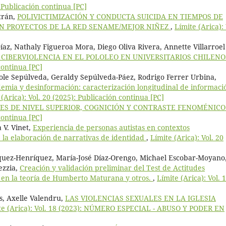
: Publicación continua [PC]
trán,
POLIVICTIMIZACIÓN Y CONDUCTA SUICIDA EN TIEMPOS DE
 EN PROYECTOS DE LA RED SENAME/MEJOR NIÑEZ
,
Límite (Arica): 
íaz, Nathaly Figueroa Mora, Diego Oliva Rivera, Annette Villarroel
 CIBERVIOLENCIA EN EL POLOLEO EN UNIVERSITARIOS CHILEN
continua [PC]
cole Sepúlveda, Geraldy Sepúlveda-Páez, Rodrigo Ferrer Urbina,
emia y desinformación: caracterización longitudinal de informaci
 (Arica): Vol. 20 (2025): Publicación continua [PC]
ES DE NIVEL SUPERIOR, COGNICIÓN Y CONTRASTE FENOMÉNIC
continua [PC]
 V. Vinet,
Experiencia de personas autistas en contextos
e la elaboración de narrativas de identidad
,
Límite (Arica): Vol. 20
uez-Henríquez, María-José Díaz-Orengo, Michael Escobar-Moyano
ezzia,
Creación y validación preliminar del Test de Actitudes
o en la teoría de Humberto Maturana y otros.
,
Límite (Arica): Vol. 
os, Axelle Valendru,
LAS VIOLENCIAS SEXUALES EN LA IGLESIA
te (Arica): Vol. 18 (2023): NÚMERO ESPECIAL - ABUSO Y PODER EN