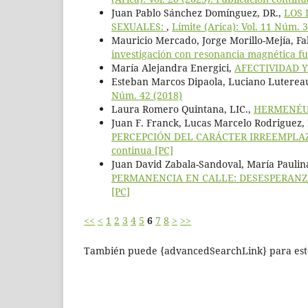
Juan Pablo Sánchez Domínguez, DR.,
LOS 
SEXUALES:
,
Límite (Arica): Vol. 11 Núm. 
Mauricio Mercado, Jorge Morillo-Mejía, 
investigación con resonancia magnética f
María Alejandra Energici,
AFECTIVIDAD 
Esteban Marcos Dipaola, Luciano Luterea
Núm. 42 (2018)
Laura Romero Quintana, LIC.,
HERMENÉU
Juan F. Franck, Lucas Marcelo Rodriguez,
PERCEPCIÓN DEL CARÁCTER IRREEMPLA
continua [PC]
Juan David Zabala-Sandoval, María Paulin
PERMANENCIA EN CALLE: DESESPERANZ
[PC]
<<
<
1
2
3
4
5
6
7
8
>
>>
También puede {advancedSearchLink} para este