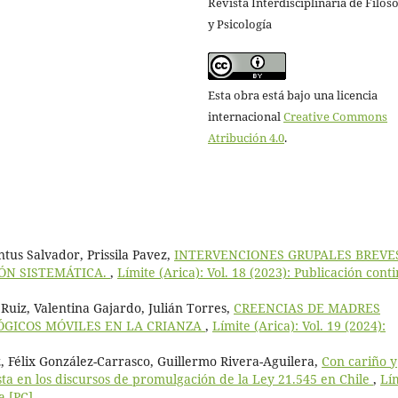
Revista Interdisciplinaria de Filoso
y Psicología
Esta obra está bajo una licencia
internacional
Creative Commons
Atribución 4.0
.
tus Salvador, Prissila Pavez,
INTERVENCIONES GRUPALES BREVE
ÓN SISTEMÁTICA.
,
Límite (Arica): Vol. 18 (2023): Publicación cont
Ruiz, Valentina Gajardo, Julián Torres,
CREENCIAS DE MADRES
ÓGICOS MÓVILES EN LA CRIANZA
,
Límite (Arica): Vol. 19 (2024):
, Félix González-Carrasco, Guillermo Rivera-Aguilera,
Con cariño y
ista en los discursos de promulgación de la Ley 21.545 en Chile
,
Lí
a [PC]