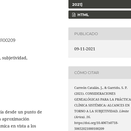
2021]
HTML
PUBLICADO
00100209
09-11-2021
, subjetividad,
CÓMO CITAR
Carreón Catalán, J., & Garrido, S. P.
(2021). CONSIDERACIONES
GENEALÓGICAS PARA LA PRÁCTIC
CLÍNICA SISTÉMICA: ALCANCES EN
ogía desde un punto de
TORNO A LA SUBJETIVIDAD.
Límite
(Arica)
,
16
.
una aproximación
https://doi.org/10.4067/s0718-
mica en vista a los
50652021000100209