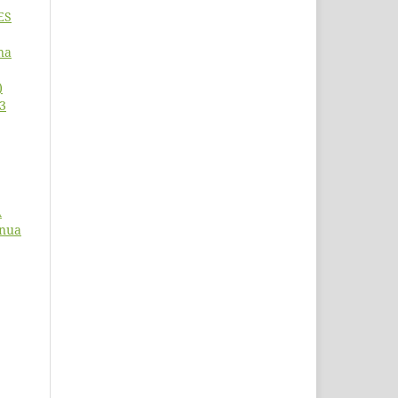
ES
na
)
13
A
inua