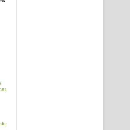
fía
S
inua
mite