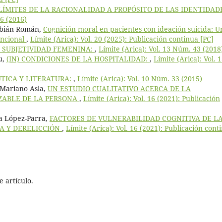
LÍMITES DE LA RACIONALIDAD A PROPÓSITO DE LAS IDENTIDAD
36 (2016)
Fabián Román,
Cognición moral en pacientes con ideación suicida: U
uncional
,
Límite (Arica): Vol. 20 (2025): Publicación continua [PC]
Y SUBJETIVIDAD FEMENINA:
,
Límite (Arica): Vol. 13 Núm. 43 (2018
u,
(IN) CONDICIONES DE LA HOSPITALIDAD:
,
Límite (Arica): Vol. 
TICA Y LITERATURA:
,
Límite (Arica): Vol. 10 Núm. 33 (2015)
 Mariano Asla,
UN ESTUDIO CUALITATIVO ACERCA DE LA
ZABLE DE LA PERSONA
,
Límite (Arica): Vol. 16 (2021): Publicación
a López-Parra,
FACTORES DE VULNERABILIDAD COGNITIVA DE L
A Y DERELICCIÓN
,
Límite (Arica): Vol. 16 (2021): Publicación cont
 artículo.