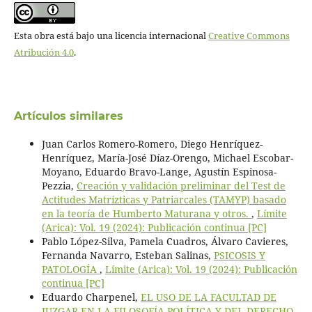
Esta obra está bajo una licencia internacional
Creative Commons
Atribución 4.0
.
Artículos similares
Juan Carlos Romero-Romero, Diego Henríquez-
Henríquez, María-José Díaz-Orengo, Michael Escobar-
Moyano, Eduardo Bravo-Lange, Agustín Espinosa-
Pezzia,
Creación y validación preliminar del Test de
Actitudes Matrízticas y Patriarcales (TAMYP) basado
en la teoría de Humberto Maturana y otros.
,
Límite
(Arica): Vol. 19 (2024): Publicación continua [PC]
Pablo López-Silva, Pamela Cuadros, Álvaro Cavieres,
Fernanda Navarro, Esteban Salinas,
PSICOSIS Y
PATOLOGÍA
,
Límite (Arica): Vol. 19 (2024): Publicación
continua [PC]
Eduardo Charpenel,
EL USO DE LA FACULTAD DE
JUZGAR EN LA FILOSOFÍA POLÍTICA Y DEL DERECHO