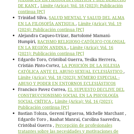
DE KANT
,
Límite (Arica): Vol. 18 (2023): Publicación
continua [PC]
Trinidad Silva,
SALUD MENTAL Y SALUD DEL ALMA
EN LA FILOSOFÍA ANTIGUA
,
Límite (Arica): Vol. 19
(2024): Publicación continua [PC]
Alejandra Caqueo-Urízar, Bartolomé Mamani-
Humpiri,
RACISMO RELIGIOSO CATÓLICO COLONIAL
EN LA REGIÓN ANDINA
,
Límite (Arica): Vol. 16
(2021): Publicación continua [PC]
Edgardo Toro, Cristóbal Guerra, Yesika Herrera,
Cristián Pinto-Cortez,
LA POSICIÓN DE LA IGLESIA
CATÓLICA ANTE EL ABUSO SEXUAL ECLESIÁSTICO
,
Límite (Arica): Vol. 18 (2023): NÚMERO ESPECIAL -
ABUSO Y PODER EN ENTORNOS ECLESIÁSTICOS
Francisco Pavez Correa,
EL SUPUESTO DECLIVE DEL
CONSTRUCCIONISMO SOCIAL EN LA PSICOLOGÍA
SOCIAL CRÍTICA
,
Límite (Arica): Vol. 16 (2021):
Publicación continua [PC]
Bastian Toloza, Geremi Figueroa, Michelle Marchant ,
Edgardo Toro , Raahat Manrai, Carolina Saavedra,
Cristóbal Guerra ,
Percepción de profesionales
tratantes sobre las necesidades y motivaciones de