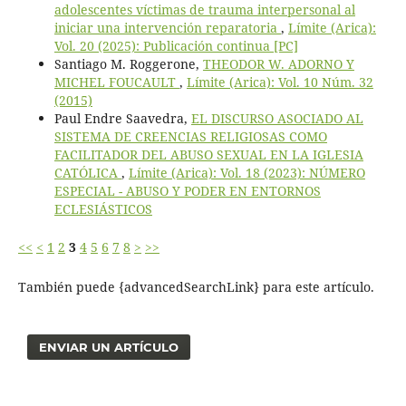
adolescentes víctimas de trauma interpersonal al
iniciar una intervención reparatoria
,
Límite (Arica):
Vol. 20 (2025): Publicación continua [PC]
Santiago M. Roggerone,
THEODOR W. ADORNO Y
MICHEL FOUCAULT
,
Límite (Arica): Vol. 10 Núm. 32
(2015)
Paul Endre Saavedra,
EL DISCURSO ASOCIADO AL
SISTEMA DE CREENCIAS RELIGIOSAS COMO
FACILITADOR DEL ABUSO SEXUAL EN LA IGLESIA
CATÓLICA
,
Límite (Arica): Vol. 18 (2023): NÚMERO
ESPECIAL - ABUSO Y PODER EN ENTORNOS
ECLESIÁSTICOS
<<
<
1
2
3
4
5
6
7
8
>
>>
También puede {advancedSearchLink} para este artículo.
ENVIAR UN ARTÍCULO