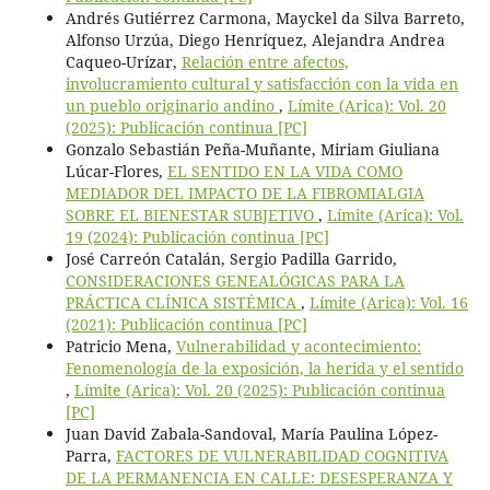
Andrés Gutiérrez Carmona, Mayckel da Silva Barreto,
Alfonso Urzúa, Diego Henríquez, Alejandra Andrea
Caqueo-Urízar,
Relación entre afectos,
involucramiento cultural y satisfacción con la vida en
un pueblo originario andino
,
Límite (Arica): Vol. 20
(2025): Publicación continua [PC]
Gonzalo Sebastián Peña-Muñante, Miriam Giuliana
Lúcar-Flores,
EL SENTIDO EN LA VIDA COMO
MEDIADOR DEL IMPACTO DE LA FIBROMIALGIA
SOBRE EL BIENESTAR SUBJETIVO
,
Límite (Arica): Vol.
19 (2024): Publicación continua [PC]
José Carreón Catalán, Sergio Padilla Garrido,
CONSIDERACIONES GENEALÓGICAS PARA LA
PRÁCTICA CLÍNICA SISTÉMICA
,
Límite (Arica): Vol. 16
(2021): Publicación continua [PC]
Patricio Mena,
Vulnerabilidad y acontecimiento:
Fenomenología de la exposición, la herida y el sentido
,
Límite (Arica): Vol. 20 (2025): Publicación continua
[PC]
Juan David Zabala-Sandoval, María Paulina López-
Parra,
FACTORES DE VULNERABILIDAD COGNITIVA
DE LA PERMANENCIA EN CALLE: DESESPERANZA Y