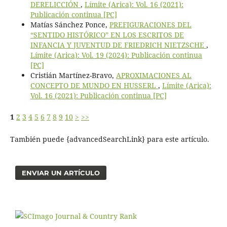
DERELICCIÓN
,
Límite (Arica): Vol. 16 (2021):
Publicación continua [PC]
Matías Sánchez Ponce,
PREFIGURACIONES DEL
“SENTIDO HISTÓRICO” EN LOS ESCRITOS DE
INFANCIA Y JUVENTUD DE FRIEDRICH NIETZSCHE
,
Límite (Arica): Vol. 19 (2024): Publicación continua
[PC]
Cristián Martínez-Bravo,
APROXIMACIONES AL
CONCEPTO DE MUNDO EN HUSSERL
,
Límite (Arica):
Vol. 16 (2021): Publicación continua [PC]
1
2
3
4
5
6
7
8
9
10
>
>>
También puede {advancedSearchLink} para este artículo.
ENVIAR UN ARTÍCULO