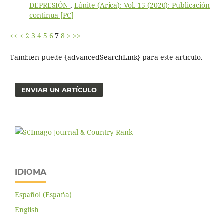
DEPRESIÓN
,
Límite (Arica): Vol. 15 (2020): Publicación
continua [PC]
<<
<
2
3
4
5
6
7
8
>
>>
También puede {advancedSearchLink} para este artículo.
ENVIAR UN ARTÍCULO
IDIOMA
Español (España)
English