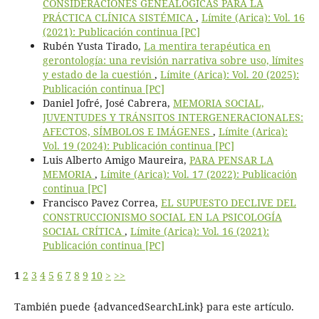
CONSIDERACIONES GENEALÓGICAS PARA LA
PRÁCTICA CLÍNICA SISTÉMICA
,
Límite (Arica): Vol. 16
(2021): Publicación continua [PC]
Rubén Yusta Tirado,
La mentira terapéutica en
gerontología: una revisión narrativa sobre uso, límites
y estado de la cuestión
,
Límite (Arica): Vol. 20 (2025):
Publicación continua [PC]
Daniel Jofré, José Cabrera,
MEMORIA SOCIAL,
JUVENTUDES Y TRÁNSITOS INTERGENERACIONALES:
AFECTOS, SÍMBOLOS E IMÁGENES
,
Límite (Arica):
Vol. 19 (2024): Publicación continua [PC]
Luis Alberto Amigo Maureira,
PARA PENSAR LA
MEMORIA
,
Límite (Arica): Vol. 17 (2022): Publicación
continua [PC]
Francisco Pavez Correa,
EL SUPUESTO DECLIVE DEL
CONSTRUCCIONISMO SOCIAL EN LA PSICOLOGÍA
SOCIAL CRÍTICA
,
Límite (Arica): Vol. 16 (2021):
Publicación continua [PC]
1
2
3
4
5
6
7
8
9
10
>
>>
También puede {advancedSearchLink} para este artículo.