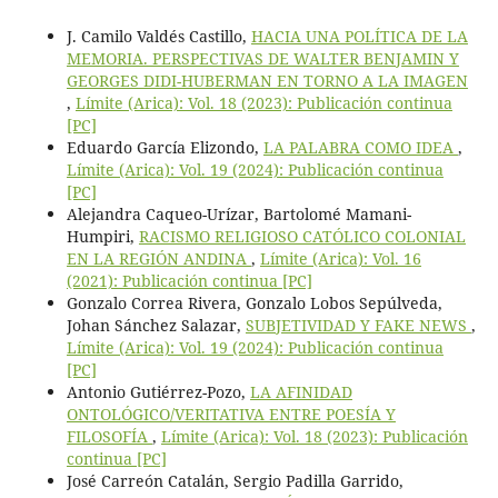
J. Camilo Valdés Castillo,
HACIA UNA POLÍTICA DE LA
MEMORIA. PERSPECTIVAS DE WALTER BENJAMIN Y
GEORGES DIDI-HUBERMAN EN TORNO A LA IMAGEN
,
Límite (Arica): Vol. 18 (2023): Publicación continua
[PC]
Eduardo García Elizondo,
LA PALABRA COMO IDEA
,
Límite (Arica): Vol. 19 (2024): Publicación continua
[PC]
Alejandra Caqueo-Urízar, Bartolomé Mamani-
Humpiri,
RACISMO RELIGIOSO CATÓLICO COLONIAL
EN LA REGIÓN ANDINA
,
Límite (Arica): Vol. 16
(2021): Publicación continua [PC]
Gonzalo Correa Rivera, Gonzalo Lobos Sepúlveda,
Johan Sánchez Salazar,
SUBJETIVIDAD Y FAKE NEWS
,
Límite (Arica): Vol. 19 (2024): Publicación continua
[PC]
Antonio Gutiérrez-Pozo,
LA AFINIDAD
ONTOLÓGICO/VERITATIVA ENTRE POESÍA Y
FILOSOFÍA
,
Límite (Arica): Vol. 18 (2023): Publicación
continua [PC]
José Carreón Catalán, Sergio Padilla Garrido,