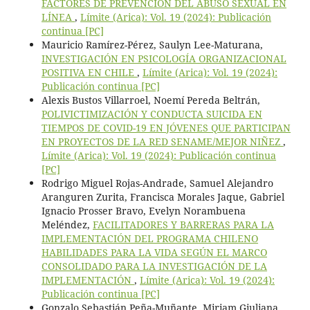
FACTORES DE PREVENCIÓN DEL ABUSO SEXUAL EN
LÍNEA
,
Límite (Arica): Vol. 19 (2024): Publicación
continua [PC]
Mauricio Ramírez-Pérez, Saulyn Lee-Maturana,
INVESTIGACIÓN EN PSICOLOGÍA ORGANIZACIONAL
POSITIVA EN CHILE
,
Límite (Arica): Vol. 19 (2024):
Publicación continua [PC]
Alexis Bustos Villarroel, Noemí Pereda Beltrán,
POLIVICTIMIZACIÓN Y CONDUCTA SUICIDA EN
TIEMPOS DE COVID-19 EN JÓVENES QUE PARTICIPAN
EN PROYECTOS DE LA RED SENAME/MEJOR NIÑEZ
,
Límite (Arica): Vol. 19 (2024): Publicación continua
[PC]
Rodrigo Miguel Rojas-Andrade, Samuel Alejandro
Aranguren Zurita, Francisca Morales Jaque, Gabriel
Ignacio Prosser Bravo, Evelyn Norambuena
Meléndez,
FACILITADORES Y BARRERAS PARA LA
IMPLEMENTACIÓN DEL PROGRAMA CHILENO
HABILIDADES PARA LA VIDA SEGÚN EL MARCO
CONSOLIDADO PARA LA INVESTIGACIÓN DE LA
IMPLEMENTACIÓN
,
Límite (Arica): Vol. 19 (2024):
Publicación continua [PC]
Gonzalo Sebastián Peña-Muñante, Miriam Giuliana