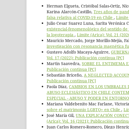
Herman Elgueta, Cristóbal Salas-Ortiz, Ni
Karina Alarcón-Castillo,
Tres años de pand
falsa relativa al COVID-19 en Chile
,
Límite
Julio Cesar Suarez Luna, Sarita Verónica 
existencial-fenomenológico del sentido de
la logoterapia
,
Límite (Arica): Vol. 21 (20
Mauricio Mercado, Jorge Morillo-Mejía, 
investigación con resonancia magnética f
Gustavo Adolfo Macaya-Aguirre,
GUBERNA
Vol. 17 (2022): Publicación continua [PC]
Martin Saavedra,
SOBRE EL ENTIMEMA 
Publicación continua [PC]
Sebastián Briceño,
A NEGLECTED ACCOUN
Publicación continua [PC]
Paola Díaz,
CAMBIOS EN LOS UMBRALES D
ABUSO ECLESIÁSTICO EN CHILE CONTEM
ESPECIAL - ABUSO Y PODER EN ENTORNO
Mariana Valdebenito Mac Farlane, Victori
sobre el matrimonio LGBTQ+ en Chile
,
Lí
José María Gil,
UNA EXPLICACIÓN CONEC
(Arica): Vol. 16 (2021): Publicación continu
Juan Carlos Romero-Romero, Diego Henríq