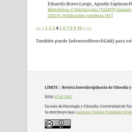
Eduardo Bravo-Lange, Agustín Espinosa-P
Matrízticas y Patriarcales (TAMYP) basad
(2024): Publicación continua [PC]
<<
<
1
2
3
4
5
6
7
8
9
10
>
>>
También puede {advancedSearchLink} para este
LÍMITE
|
Revista Interdisciplinaria de Filosofía y
ISSN:
0718-5065
Escuela de Psicología y Filosofía, Universidad de Ta
Se distribuye bajo
Licencia Creative Commons Atrib