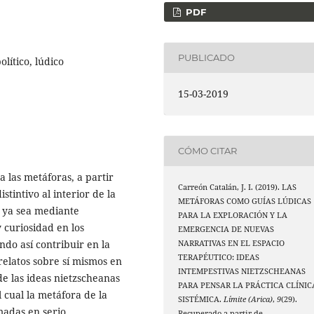
PDF
PUBLICADO
lítico, lúdico
15-03-2019
CÓMO CITAR
a las metáforas, a partir
Carreón Catalán, J. I. (2019). LAS
stintivo al interior de la
METÁFORAS COMO GUÍAS LÚDICAS
n, ya sea mediante
PARA LA EXPLORACIÓN Y LA
 curiosidad en los
EMERGENCIA DE NUEVAS
ndo así contribuir en la
NARRATIVAS EN EL ESPACIO
TERAPÉUTICO: IDEAS
relatos sobre sí mismos en
INTEMPESTIVAS NIETZSCHEANAS
e las ideas nietzscheanas
PARA PENSAR LA PRÁCTICA CLÍNIC
 cual la metáfora de la
SISTÉMICA.
Límite (Arica)
,
9
(29).
madas en serio.
Recuperado a partir de