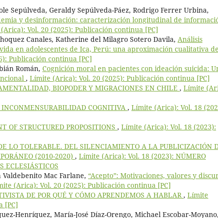
cole Sepúlveda, Geraldy Sepúlveda-Páez, Rodrigo Ferrer Urbina,
emia y desinformación: caracterización longitudinal de informaci
 (Arica): Vol. 20 (2025): Publicación continua [PC]
Choquez Canales, Katherine del Milagro Sotero Davila,
Análisis
 vida en adolescentes de Ica, Perú: una aproximación cualitativa d
26): Publicación continua [PC]
Fabián Román,
Cognición moral en pacientes con ideación suicida: U
uncional
,
Límite (Arica): Vol. 20 (2025): Publicación continua [PC]
MENTALIDAD, BIOPODER Y MIGRACIONES EN CHILE
,
Límite (Ar
E INCONMENSURABILIDAD COGNITIVA
,
Límite (Arica): Vol. 18 (202
T OF STRUCTURED PROPOSITIONS
,
Límite (Arica): Vol. 18 (2023):
E LO TOLERABLE. DEL SILENCIAMIENTO A LA PUBLICIZACIÓN 
PORÁNEO (2010-2020)
,
Límite (Arica): Vol. 18 (2023): NÚMERO
S ECLESIÁSTICOS
a Valdebenito Mac Farlane,
“Acepto”: Motivaciones, valores y discu
mite (Arica): Vol. 20 (2025): Publicación continua [PC]
TIVISTA DE POR QUÉ Y CÓMO APRENDEMOS A HABLAR
,
Límite
a [PC]
uez-Henríquez, María-José Díaz-Orengo, Michael Escobar-Moyano