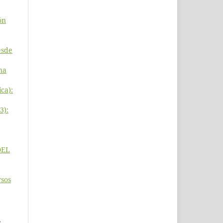
ón
esde
na
ica):
3):
DEL
rsos
,