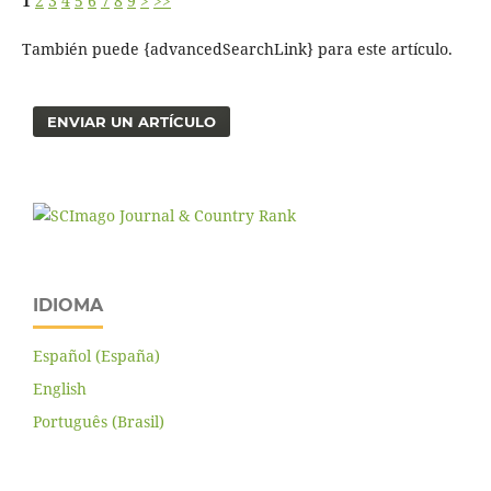
1
2
3
4
5
6
7
8
9
>
>>
También puede {advancedSearchLink} para este artículo.
ENVIAR UN ARTÍCULO
IDIOMA
Español (España)
English
Português (Brasil)