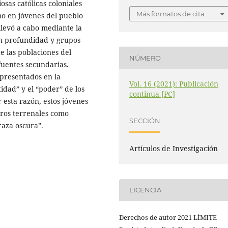
osas católicas coloniales
Más formatos de cita
mo en jóvenes del pueblo
llevó a cabo mediante la
 en profundidad y grupos
de las poblaciones del
NÚMERO
fuentes secundarias.
epresentados en la
Vol. 16 (2021): Publicación
tidad” y el “poder” de los
continua [PC]
r esta razón, estos jóvenes
eros terrenales como
SECCIÓN
raza oscura”.
Artículos de Investigación
LICENCIA
Derechos de autor 2021 LÍMITE