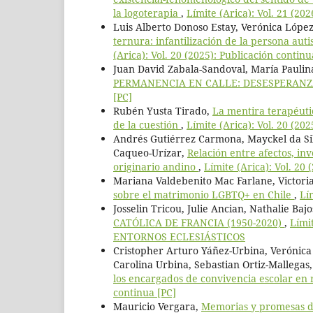
la logoterapia
,
Límite (Arica): Vol. 21 (20
Luis Alberto Donoso Estay, Verónica López
ternura: infantilización de la persona aut
(Arica): Vol. 20 (2025): Publicación continu
Juan David Zabala-Sandoval, María Paulin
PERMANENCIA EN CALLE: DESESPERANZ
[PC]
Rubén Yusta Tirado,
La mentira terapéutic
de la cuestión
,
Límite (Arica): Vol. 20 (20
Andrés Gutiérrez Carmona, Mayckel da Si
Caqueo-Urízar,
Relación entre afectos, in
originario andino
,
Límite (Arica): Vol. 20 
Mariana Valdebenito Mac Farlane, Victori
sobre el matrimonio LGBTQ+ en Chile
,
Lí
Josselin Tricou, Julie Ancian, Nathalie Baj
CATÓLICA DE FRANCIA (1950-2020)
,
Lími
ENTORNOS ECLESIÁSTICOS
Cristopher Arturo Yáñez-Urbina, Verónica
Carolina Urbina, Sebastian Ortiz-Mallegas
los encargados de convivencia escolar en 
continua [PC]
Mauricio Vergara,
Memorias y promesas de