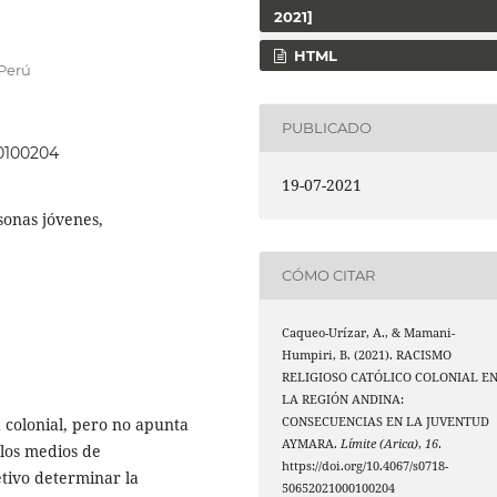
2021]
HTML
 Perú
PUBLICADO
00100204
19-07-2021
sonas jóvenes,
CÓMO CITAR
Caqueo-Urízar, A., & Mamani-
Humpiri, B. (2021). RACISMO
RELIGIOSO CATÓLICO COLONIAL E
LA REGIÓN ANDINA:
 colonial, pero no apunta
CONSECUENCIAS EN LA JUVENTUD
AYMARA.
Límite (Arica)
,
16
.
 los medios de
https://doi.org/10.4067/s0718-
etivo determinar la
50652021000100204