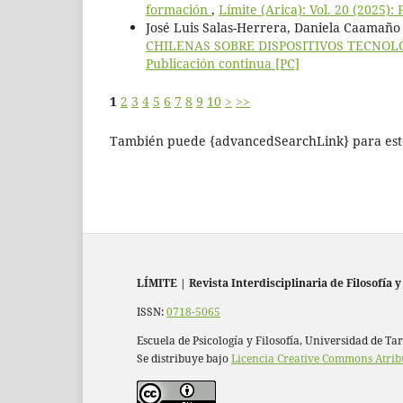
formación
,
Límite (Arica): Vol. 20 (2025):
José Luis Salas-Herrera, Daniela Caamaño 
CHILENAS SOBRE DISPOSITIVOS TECNOL
Publicación continua [PC]
1
2
3
4
5
6
7
8
9
10
>
>>
También puede {advancedSearchLink} para este
LÍMITE
|
Revista Interdisciplinaria de Filosofía y
ISSN:
0718-5065
Escuela de Psicología y Filosofía, Universidad de Ta
Se distribuye bajo
Licencia Creative Commons Atrib