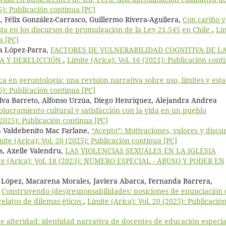
26): Publicación continua [PC]
, Félix González-Carrasco, Guillermo Rivera-Aguilera,
Con cariño y
ista en los discursos de promulgación de la Ley 21.545 en Chile
,
Lí
a [PC]
a López-Parra,
FACTORES DE VULNERABILIDAD COGNITIVA DE L
A Y DERELICCIÓN
,
Límite (Arica): Vol. 16 (2021): Publicación cont
a en gerontología: una revisión narrativa sobre uso, límites y est
25): Publicación continua [PC]
lva Barreto, Alfonso Urzúa, Diego Henríquez, Alejandra Andrea
volucramiento cultural y satisfacción con la vida en un pueblo
(2025): Publicación continua [PC]
a Valdebenito Mac Farlane,
“Acepto”: Motivaciones, valores y discu
mite (Arica): Vol. 20 (2025): Publicación continua [PC]
os, Axelle Valendru,
LAS VIOLENCIAS SEXUALES EN LA IGLESIA
te (Arica): Vol. 18 (2023): NÚMERO ESPECIAL - ABUSO Y PODER EN
 López, Macarena Morales, Javiera Abarca, Fernanda Barrera,
,
Construyendo (des)responsabilidades: posiciones de enunciación 
relatos de dilemas éticos
,
Límite (Arica): Vol. 20 (2025): Publicació
 alteridad: identidad narrativa de docentes de educación especia