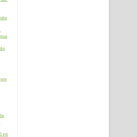
mite
A
inua
ado
rsos
de
n
l en