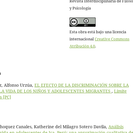
Revista Interdisciplinaria de Filoso
y Psicología
Esta obra está bajo una licencia
internacional
Creative Commons
Atribución 4.0
.
a
z, Alfonso Urzúa,
EL EFECTO DE LA DISCRIMINACIÓN SOBRE LA
 LA VIDA DE LOS NIÑOS Y ADOLESCENTES MIGRANTES
,
Límite
a [PC]
Choquez Canales, Katherine del Milagro Sotero Davila,
Análisis
 vida en adolescentes de Ica, Perú: una aproximación cualitativa d