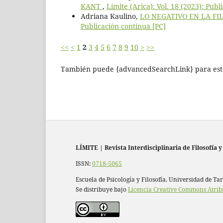
KANT
,
Límite (Arica): Vol. 18 (2023): Publ
Adriana Kaulino,
LO NEGATIVO EN LA FI
Publicación continua [PC]
<<
<
1
2
3
4
5
6
7
8
9
10
>
>>
También puede {advancedSearchLink} para este
LÍMITE
|
Revista Interdisciplinaria de Filosofía y
ISSN:
0718-5065
Escuela de Psicología y Filosofía, Universidad de Ta
Se distribuye bajo
Licencia Creative Commons Atrib