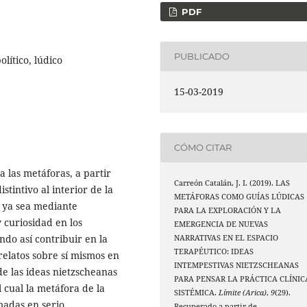
PDF
PUBLICADO
lítico, lúdico
15-03-2019
CÓMO CITAR
a las metáforas, a partir
Carreón Catalán, J. I. (2019). LAS
stintivo al interior de la
METÁFORAS COMO GUÍAS LÚDICAS
n, ya sea mediante
PARA LA EXPLORACIÓN Y LA
 curiosidad en los
EMERGENCIA DE NUEVAS
ndo así contribuir en la
NARRATIVAS EN EL ESPACIO
TERAPÉUTICO: IDEAS
relatos sobre sí mismos en
INTEMPESTIVAS NIETZSCHEANAS
e las ideas nietzscheanas
PARA PENSAR LA PRÁCTICA CLÍNIC
 cual la metáfora de la
SISTÉMICA.
Límite (Arica)
,
9
(29).
madas en serio.
Recuperado a partir de