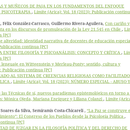
AS Y MUÑECOS DE PAJA EN LOS FUNDAMENTOS DEL ENFOQUE
 PSICOTERAPIA
,
Límite (Arica): Vol. 18 (2023): Publicación contin
, Félix González-Carrasco, Guillermo Rivera-Aguilera,
Con cariño y
ista en los discursos de promulgación de la Ley 21.545 en Chile
,
Lí
a [PC]
 alteridad: identidad narrativa de docentes de educación especia
 Publicación continua [PC]
CA ENTRE FILOSOFÍA Y PSICOANÁLISIS: CONCEPTO Y CRÍTICA
,
Lím
a [PC]
l lenguaje en Wittgenstein y Merleau-Ponty: sentido, cultura y
): Publicación continua [PC]
IADO AL SISTEMA DE CREENCIAS RELIGIOSAS COMO FACILITADO
ÓLICA
,
Límite (Arica): Vol. 18 (2023): NÚMERO ESPECIAL - ABUSO 
 las Técnicas de sí, nuevos paradigmas epistemológicos en torno a 
as: Mónica Ojeda, Mariana Enríquez y Liliana Colanzi
,
Límite (Aric
oares da Silva, Semíramis Costa-Chicareli ,
“La Paz se construye 
imiento”: El Congreso de los Pueblos desde la Psicología Política
,
continua [PC]
TAD DE JUZGAR EN LA FILOSOFÍA POLÍTICA Y DEL DERECHO DE