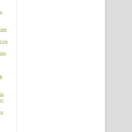
ua
mite
l en
ite
R
Y
la
a):
en