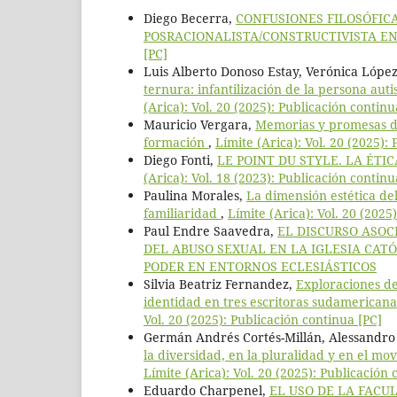
Diego Becerra,
CONFUSIONES FILOSÓFIC
POSRACIONALISTA/CONSTRUCTIVISTA EN
[PC]
Luis Alberto Donoso Estay, Verónica López
ternura: infantilización de la persona aut
(Arica): Vol. 20 (2025): Publicación continu
Mauricio Vergara,
Memorias y promesas de
formación
,
Límite (Arica): Vol. 20 (2025):
Diego Fonti,
LE POINT DU STYLE. LA ÉTI
(Arica): Vol. 18 (2023): Publicación continu
Paulina Morales,
La dimensión estética de
familiaridad
,
Límite (Arica): Vol. 20 (2025
Paul Endre Saavedra,
EL DISCURSO ASOC
DEL ABUSO SEXUAL EN LA IGLESIA CAT
PODER EN ENTORNOS ECLESIÁSTICOS
Silvia Beatriz Fernandez,
Exploraciones de
identidad en tres escritoras sudamerican
Vol. 20 (2025): Publicación continua [PC]
Germán Andrés Cortés-Millán, Alessandro S
la diversidad, en la pluralidad y en el mov
Límite (Arica): Vol. 20 (2025): Publicación 
Eduardo Charpenel,
EL USO DE LA FACUL