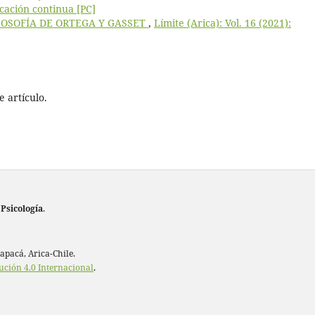
icación continua [PC]
LOSOFÍA DE ORTEGA Y GASSET
,
Límite (Arica): Vol. 16 (2021):
 artículo.
 Psicología
.
rapacá, Arica-Chile.
ución 4.0 Internacional
.