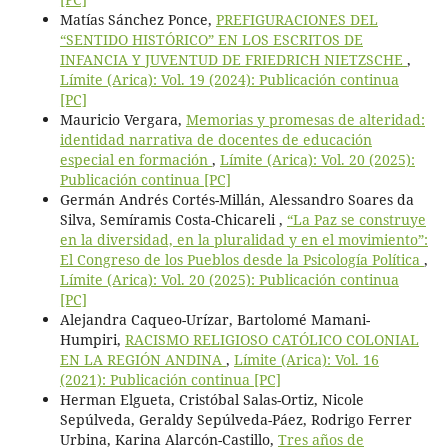
Matías Sánchez Ponce,
PREFIGURACIONES DEL
“SENTIDO HISTÓRICO” EN LOS ESCRITOS DE
INFANCIA Y JUVENTUD DE FRIEDRICH NIETZSCHE
,
Límite (Arica): Vol. 19 (2024): Publicación continua
[PC]
Mauricio Vergara,
Memorias y promesas de alteridad:
identidad narrativa de docentes de educación
especial en formación
,
Límite (Arica): Vol. 20 (2025):
Publicación continua [PC]
Germán Andrés Cortés-Millán, Alessandro Soares da
Silva, Semíramis Costa-Chicareli ,
“La Paz se construye
en la diversidad, en la pluralidad y en el movimiento”:
El Congreso de los Pueblos desde la Psicología Política
,
Límite (Arica): Vol. 20 (2025): Publicación continua
[PC]
Alejandra Caqueo-Urízar, Bartolomé Mamani-
Humpiri,
RACISMO RELIGIOSO CATÓLICO COLONIAL
EN LA REGIÓN ANDINA
,
Límite (Arica): Vol. 16
(2021): Publicación continua [PC]
Herman Elgueta, Cristóbal Salas-Ortiz, Nicole
Sepúlveda, Geraldy Sepúlveda-Páez, Rodrigo Ferrer
Urbina, Karina Alarcón-Castillo,
Tres años de