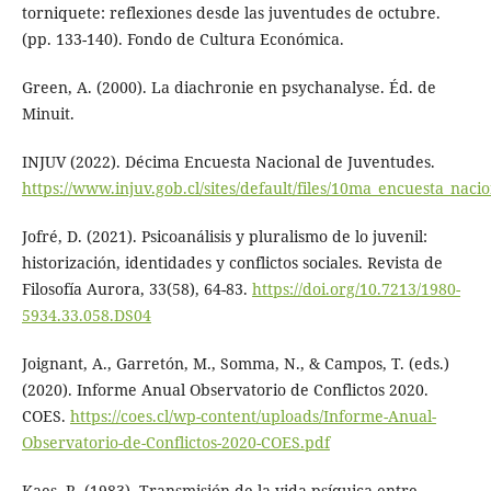
torniquete: reflexiones desde las juventudes de octubre.
(pp. 133-140). Fondo de Cultura Económica.
Green, A. (2000). La diachronie en psychanalyse. Éd. de
Minuit.
INJUV (2022). Décima Encuesta Nacional de Juventudes.
https://www.injuv.gob.cl/sites/default/files/10ma_encuesta_nac
Jofré, D. (2021). Psicoanálisis y pluralismo de lo juvenil:
historización, identidades y conflictos sociales. Revista de
Filosofía Aurora, 33(58), 64-83.
https://doi.org/10.7213/1980-
5934.33.058.DS04
Joignant, A., Garretón, M., Somma, N., & Campos, T. (eds.)
(2020). Informe Anual Observatorio de Conflictos 2020.
COES.
https://coes.cl/wp-content/uploads/Informe-Anual-
Observatorio-de-Conflictos-2020-COES.pdf
Kaes, R. (1983). Transmisión de la vida psíquica entre