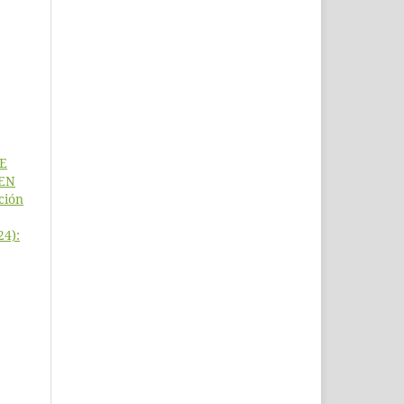
E
 EN
ación
24):