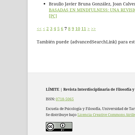
Braulio Javier Bruna González, Joan Calven
BASADAS EN MINDFULNESS: UNA REVISI
[PC]
<<
<
2
3
4
5
6
7
8
9
10
11
>
>>
También puede {advancedSearchLink} para este
LÍMITE
|
Revista Interdisciplinaria de Filosofía y
ISSN:
0718-5065
Escuela de Psicología y Filosofía, Universidad de Ta
Se distribuye bajo
Licencia Creative Commons Atrib