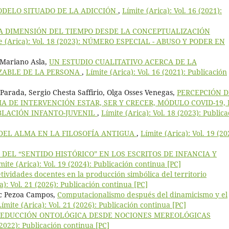
ODELO SITUADO DE LA ADICCIÓN
,
Límite (Arica): Vol. 16 (2021):
A DIMENSIÓN DEL TIEMPO DESDE LA CONCEPTUALIZACIÓN
e (Arica): Vol. 18 (2023): NÚMERO ESPECIAL - ABUSO Y PODER EN
 Mariano Asla,
UN ESTUDIO CUALITATIVO ACERCA DE LA
ZABLE DE LA PERSONA
,
Límite (Arica): Vol. 16 (2021): Publicación
Parada, Sergio Chesta Saffirio, Olga Osses Venegas,
PERCEPCIÓN D
 DE INTERVENCIÓN ESTAR, SER Y CRECER, MÓDULO COVID-19,
BLACIÓN INFANTO-JUVENIL
,
Límite (Arica): Vol. 18 (2023): Public
DEL ALMA EN LA FILOSOFÍA ANTIGUA
,
Límite (Arica): Vol. 19 (20
DEL “SENTIDO HISTÓRICO” EN LOS ESCRITOS DE INFANCIA Y
mite (Arica): Vol. 19 (2024): Publicación continua [PC]
tividades docentes en la producción simbólica del territorio
a): Vol. 21 (2026): Publicación continua [PC]
ric Pezoa Campos,
Computacionalismo después del dinamicismo y el
Límite (Arica): Vol. 21 (2026): Publicación continua [PC]
 REDUCCIÓN ONTOLÓGICA DESDE NOCIONES MEREOLÓGICAS
(2022): Publicación continua [PC]