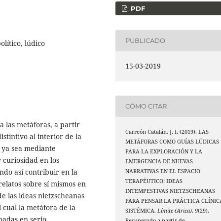
PDF
PUBLICADO
lítico, lúdico
15-03-2019
CÓMO CITAR
a las metáforas, a partir
Carreón Catalán, J. I. (2019). LAS
stintivo al interior de la
METÁFORAS COMO GUÍAS LÚDICAS
n, ya sea mediante
PARA LA EXPLORACIÓN Y LA
 curiosidad en los
EMERGENCIA DE NUEVAS
ndo así contribuir en la
NARRATIVAS EN EL ESPACIO
TERAPÉUTICO: IDEAS
relatos sobre sí mismos en
INTEMPESTIVAS NIETZSCHEANAS
e las ideas nietzscheanas
PARA PENSAR LA PRÁCTICA CLÍNIC
 cual la metáfora de la
SISTÉMICA.
Límite (Arica)
,
9
(29).
madas en serio.
Recuperado a partir de