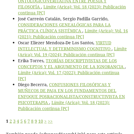
ONTOLÓGICO/VERITATIVA ENTRE POESÍA Y
FILOSOFÍA
,
Límite (Arica): Vol. 18 (2023): Publicación
continua [PC]
José Carreón Catalán, Sergio Padilla Garrido,
CONSIDERACIONES GENEALÓGICAS PARA LA
PRÁCTICA CLÍNICA SISTÉMICA
,
Límite (Arica): Vol. 16
(2021): Publicación continua [PC]
Oscar Eliezer Mendoza-De Los Santos,
VIRTUD
INTELECTUAL Y DETERMINISMO COGNITIVO
,
Límite
(Arica): Vol. 19 (2024): Publicación continua [PC]
Erika Torres,
TEORÍAS DESCRIPTIVISTAS DE LOS
CONCEPTOS Y EL ARGUMENTO DE LA IGNORANCIA
,
Límite (Arica): Vol. 17 (2022): Publicación continua
[PC]
Diego Becerra,
CONFUSIONES FILOSÓFICAS Y
MUÑECOS DE PAJA EN LOS FUNDAMENTOS DEL
ENFOQUE POSRACIONALISTA/CONSTRUCTIVISTA EN
PSICOTERAPIA
,
Límite (Arica): Vol. 18 (2023):
Publicación continua [PC]
1
2
3
4
5
6
7
8
9
10
>
>>