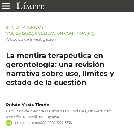
INICIO
/
ARCHIVOS
/
VOL. 20 (2025): PUBLICACIÓN CONTINUA [PC]
/
Artículos de Investigación
La mentira terapéutica en
gerontología: una revisión
narrativa sobre uso, límites y
estado de la cuestión
Rubén Yusta Tirado
Facultad de ciencias Humanas y Sociales, Universidad
Pontificia Comillas. España
https://orcid.org/0000-0002-6197-3338