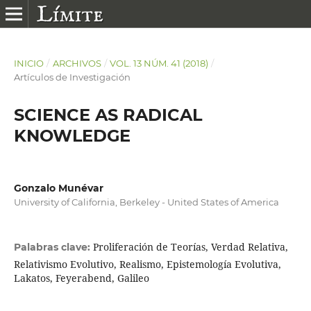
INICIO
/
ARCHIVOS
/
VOL. 13 NÚM. 41 (2018)
/
Artículos de Investigación
SCIENCE AS RADICAL
KNOWLEDGE
Gonzalo Munévar
University of California, Berkeley - United States of America
Proliferación de Teorías, Verdad Relativa,
Palabras clave:
Relativismo Evolutivo, Realismo, Epistemología Evolutiva,
Lakatos, Feyerabend, Galileo