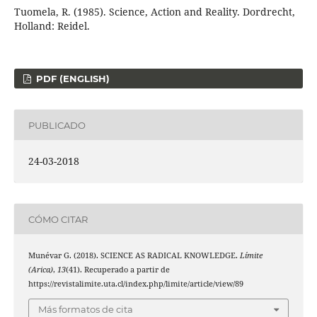
Tuomela, R. (1985). Science, Action and Reality. Dordrecht,
Holland: Reidel.
PDF (ENGLISH)
PUBLICADO
24-03-2018
CÓMO CITAR
Munévar G. (2018). SCIENCE AS RADICAL KNOWLEDGE.
Límite
(Arica)
,
13
(41). Recuperado a partir de
https://revistalimite.uta.cl/index.php/limite/article/view/89
Más formatos de cita