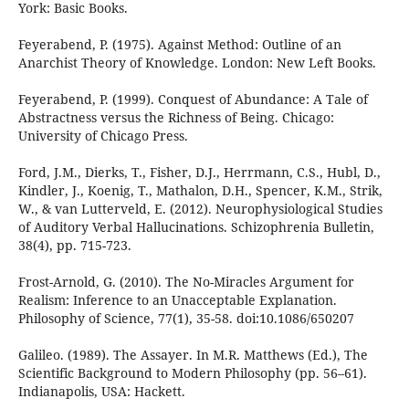
York: Basic Books.
Feyerabend, P. (1975). Against Method: Outline of an
Anarchist Theory of Knowledge. London: New Left Books.
Feyerabend, P. (1999). Conquest of Abundance: A Tale of
Abstractness versus the Richness of Being. Chicago:
University of Chicago Press.
Ford, J.M., Dierks, T., Fisher, D.J., Herrmann, C.S., Hubl, D.,
Kindler, J., Koenig, T., Mathalon, D.H., Spencer, K.M., Strik,
W., & van Lutterveld, E. (2012). Neurophysiological Studies
of Auditory Verbal Hallucinations. Schizophrenia Bulletin,
38(4), pp. 715-723.
Frost-Arnold, G. (2010). The No-Miracles Argument for
Realism: Inference to an Unacceptable Explanation.
Philosophy of Science, 77(1), 35-58. doi:10.1086/650207
Galileo. (1989). The Assayer. In M.R. Matthews (Ed.), The
Scientific Background to Modern Philosophy (pp. 56–61).
Indianapolis, USA: Hackett.