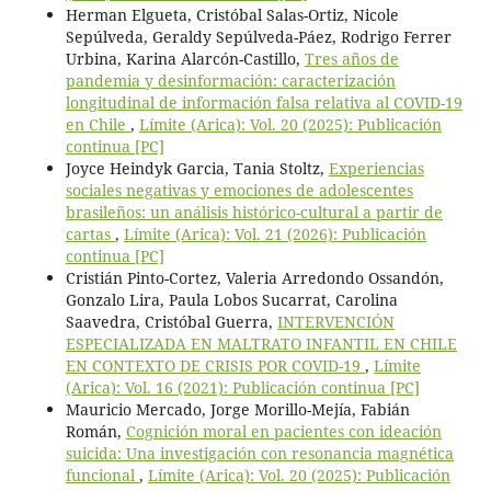
Herman Elgueta, Cristóbal Salas-Ortiz, Nicole
Sepúlveda, Geraldy Sepúlveda-Páez, Rodrigo Ferrer
Urbina, Karina Alarcón-Castillo,
Tres años de
pandemia y desinformación: caracterización
longitudinal de información falsa relativa al COVID-19
en Chile
,
Límite (Arica): Vol. 20 (2025): Publicación
continua [PC]
Joyce Heindyk Garcia, Tania Stoltz,
Experiencias
sociales negativas y emociones de adolescentes
brasileños: un análisis histórico-cultural a partir de
cartas
,
Límite (Arica): Vol. 21 (2026): Publicación
continua [PC]
Cristián Pinto-Cortez, Valeria Arredondo Ossandón,
Gonzalo Lira, Paula Lobos Sucarrat, Carolina
Saavedra, Cristóbal Guerra,
INTERVENCIÓN
ESPECIALIZADA EN MALTRATO INFANTIL EN CHILE
EN CONTEXTO DE CRISIS POR COVID-19
,
Límite
(Arica): Vol. 16 (2021): Publicación continua [PC]
Mauricio Mercado, Jorge Morillo-Mejía, Fabián
Román,
Cognición moral en pacientes con ideación
suicida: Una investigación con resonancia magnética
funcional
,
Límite (Arica): Vol. 20 (2025): Publicación