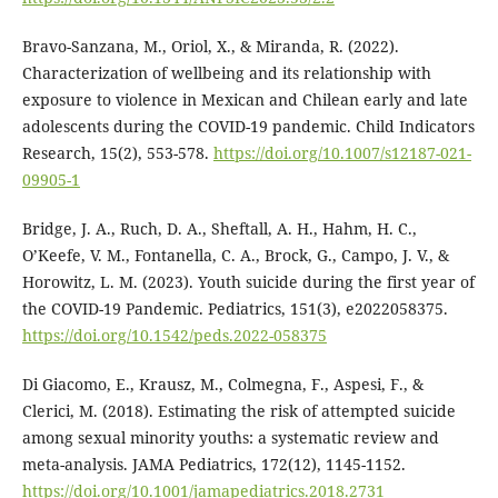
Bravo-Sanzana, M., Oriol, X., & Miranda, R. (2022).
Characterization of wellbeing and its relationship with
exposure to violence in Mexican and Chilean early and late
adolescents during the COVID-19 pandemic. Child Indicators
Research, 15(2), 553-578.
https://doi.org/10.1007/s12187-021-
09905-1
Bridge, J. A., Ruch, D. A., Sheftall, A. H., Hahm, H. C.,
O’Keefe, V. M., Fontanella, C. A., Brock, G., Campo, J. V., &
Horowitz, L. M. (2023). Youth suicide during the first year of
the COVID-19 Pandemic. Pediatrics, 151(3), e2022058375.
https://doi.org/10.1542/peds.2022-058375
Di Giacomo, E., Krausz, M., Colmegna, F., Aspesi, F., &
Clerici, M. (2018). Estimating the risk of attempted suicide
among sexual minority youths: a systematic review and
meta-analysis. JAMA Pediatrics, 172(12), 1145-1152.
https://doi.org/10.1001/jamapediatrics.2018.2731