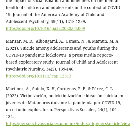
the impact of social isolation and loneliness on the mental
health of children and adolescents in the context of COVID-
19. Journal of the American Academy of Child and
Adolescent Psychiatry, 59(11), 1218-1239.
https://doi.org/10.1016/j.jaac.2020.05.009
Manzar, M. D., Albougami, A., Usman, N., & Mamun, M. A.
(2021). Suicide among adolescents and youths during the
COVID-19 pandemic lockdowns: a press media reports-
based exploratory study. Journal of Child and Adolescent
Psychiatric Nursing, 34(2), 139-146.
https://doi.org/10.1111/jcap.12313
Martínez, A., Sotelo, K. V., Cárdenas, F. P., & Pérez, C. L.
(2022). Victimización, polivictimización e ideación suicida en
jóvenes de Matamoros durante la pandemia por COVID-19,
un estudio exploratorio. Perspectivas Sociales, 24(1), 109-
132.
https://perspectivassociales.uanl.mx/index.php/pers/article/vie