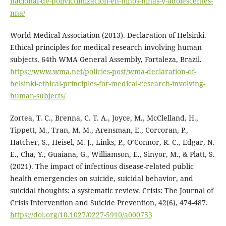
nacional-de-polivictimizacion-en-ninos-ninas-y-adolescentes-
nna/
World Medical Association (2013). Declaration of Helsinki.
Ethical principles for medical research involving human
subjects. 64th WMA General Assembly, Fortaleza, Brazil.
https://www.wma.net/policies-post/wma-declaration-of-
helsinki-ethical-principles-for-medical-research-involving-
human-subjects/
Zortea, T. C., Brenna, C. T. A., Joyce, M., McClelland, H.,
Tippett, M., Tran, M. M., Arensman, E., Corcoran, P.,
Hatcher, S., Heisel, M. J., Links, P., O’Connor, R. C., Edgar, N.
E., Cha, Y., Guaiana, G., Williamson, E., Sinyor, M., & Platt, S.
(2021). The impact of infectious disease-related public
health emergencies on suicide, suicidal behavior, and
suicidal thoughts: a systematic review. Crisis: The Journal of
Crisis Intervention and Suicide Prevention, 42(6), 474-487.
https://doi.org/10.1027/0227-5910/a000753