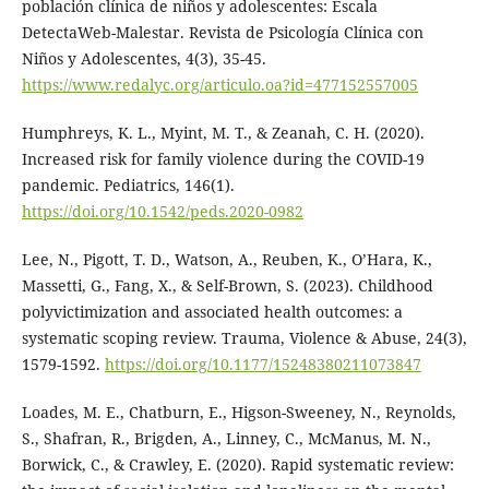
población clínica de niños y adolescentes: Escala
DetectaWeb-Malestar. Revista de Psicología Clínica con
Niños y Adolescentes, 4(3), 35-45.
https://www.redalyc.org/articulo.oa?id=477152557005
Humphreys, K. L., Myint, M. T., & Zeanah, C. H. (2020).
Increased risk for family violence during the COVID-19
pandemic. Pediatrics, 146(1).
https://doi.org/10.1542/peds.2020-0982
Lee, N., Pigott, T. D., Watson, A., Reuben, K., O’Hara, K.,
Massetti, G., Fang, X., & Self-Brown, S. (2023). Childhood
polyvictimization and associated health outcomes: a
systematic scoping review. Trauma, Violence & Abuse, 24(3),
1579-1592.
https://doi.org/10.1177/15248380211073847
Loades, M. E., Chatburn, E., Higson-Sweeney, N., Reynolds,
S., Shafran, R., Brigden, A., Linney, C., McManus, M. N.,
Borwick, C., & Crawley, E. (2020). Rapid systematic review: