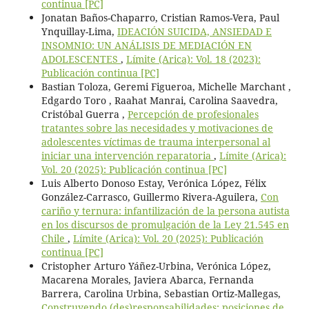
continua [PC]
Jonatan Baños-Chaparro, Cristian Ramos-Vera, Paul
Ynquillay-Lima,
IDEACIÓN SUICIDA, ANSIEDAD E
INSOMNIO: UN ANÁLISIS DE MEDIACIÓN EN
ADOLESCENTES
,
Límite (Arica): Vol. 18 (2023):
Publicación continua [PC]
Bastian Toloza, Geremi Figueroa, Michelle Marchant ,
Edgardo Toro , Raahat Manrai, Carolina Saavedra,
Cristóbal Guerra ,
Percepción de profesionales
tratantes sobre las necesidades y motivaciones de
adolescentes víctimas de trauma interpersonal al
iniciar una intervención reparatoria
,
Límite (Arica):
Vol. 20 (2025): Publicación continua [PC]
Luis Alberto Donoso Estay, Verónica López, Félix
González-Carrasco, Guillermo Rivera-Aguilera,
Con
cariño y ternura: infantilización de la persona autista
en los discursos de promulgación de la Ley 21.545 en
Chile
,
Límite (Arica): Vol. 20 (2025): Publicación
continua [PC]
Cristopher Arturo Yáñez-Urbina, Verónica López,
Macarena Morales, Javiera Abarca, Fernanda
Barrera, Carolina Urbina, Sebastian Ortiz-Mallegas,
Construyendo (des)responsabilidades: posiciones de