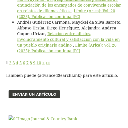
enunciación de los encargados de convivencia escolar
en relatos de dilemas éticos
,
Límite (Arica): Vol. 20
(2025): Publicación continua [PC]
Andrés Gutiérrez Carmona, Mayckel da Silva Barreto,
Alfonso Urzúa, Diego Henríquez, Alejandra Andrea
Caqueo-Urízar,
Relación entre afectos,
involucramiento cultural y satisfacción con la vida en
un pueblo originario andino
,
Límite (Arica): Vol. 20
(2025): Publicación continua [PC]
1
2
3
4
5
6
7
8
9
10
>
>>
También puede {advancedSearchLink} para este artículo.
ENVIAR UN ARTÍCULO