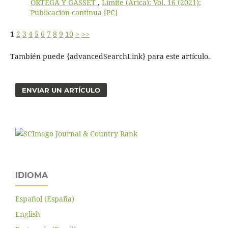
ORTEGA Y GASSET
,
Límite (Arica): Vol. 16 (2021):
Publicación continua [PC]
1
2
3
4
5
6
7
8
9
10
>
>>
También puede {advancedSearchLink} para este artículo.
ENVIAR UN ARTÍCULO
IDIOMA
Español (España)
English