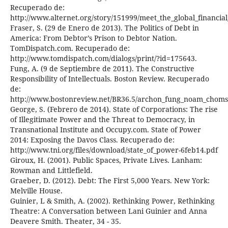
Recuperado de:
http://www.alternet.org/story/151999/meet_the_global_financial_
Fraser, S. (29 de Enero de 2013). The Politics of Debt in
America: From Debtor’s Prison to Debtor Nation.
TomDispatch.com. Recuperado de:
http://www.tomdispatch.com/dialogs/print/?id=175643.
Fung, A. (9 de Septiembre de 2011). The Constructive
Responsibility of Intellectuals. Boston Review. Recuperado
de:
http://www.bostonreview.net/BR36.5/archon_fung_noam_chomsky
George, S. (Febrero de 2014). State of Corporations: The rise
of Illegitimate Power and the Threat to Democracy, in
Transnational Institute and Occupy.com. State of Power
2014: Exposing the Davos Class. Recuperado de:
http://www.tni.org/files/download/state_of_power-6feb14.pdf
Giroux, H. (2001). Public Spaces, Private Lives. Lanham:
Rowman and Littlefield.
Graeber, D. (2012). Debt: The First 5,000 Years. New York:
Melville House.
Guinier, L & Smith, A. (2002). Rethinking Power, Rethinking
Theatre: A Conversation between Lani Guinier and Anna
Deavere Smith. Theater, 34 - 35.