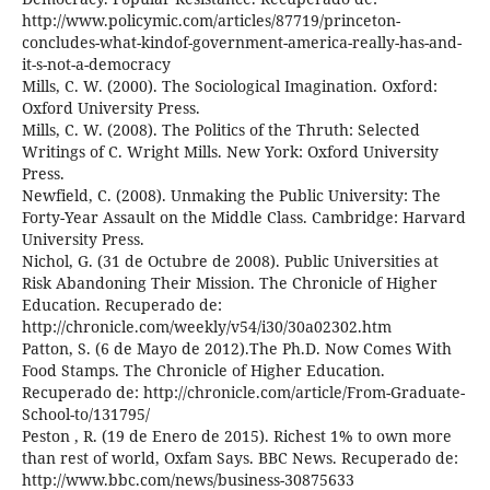
http://www.policymic.com/articles/87719/princeton-
concludes-what-kindof-government-america-really-has-and-
it-s-not-a-democracy
Mills, C. W. (2000). The Sociological Imagination. Oxford:
Oxford University Press.
Mills, C. W. (2008). The Politics of the Thruth: Selected
Writings of C. Wright Mills. New York: Oxford University
Press.
Newfield, C. (2008). Unmaking the Public University: The
Forty-Year Assault on the Middle Class. Cambridge: Harvard
University Press.
Nichol, G. (31 de Octubre de 2008). Public Universities at
Risk Abandoning Their Mission. The Chronicle of Higher
Education. Recuperado de:
http://chronicle.com/weekly/v54/i30/30a02302.htm
Patton, S. (6 de Mayo de 2012).The Ph.D. Now Comes With
Food Stamps. The Chronicle of Higher Education.
Recuperado de: http://chronicle.com/article/From-Graduate-
School-to/131795/
Peston , R. (19 de Enero de 2015). Richest 1% to own more
than rest of world, Oxfam Says. BBC News. Recuperado de:
http://www.bbc.com/news/business-30875633