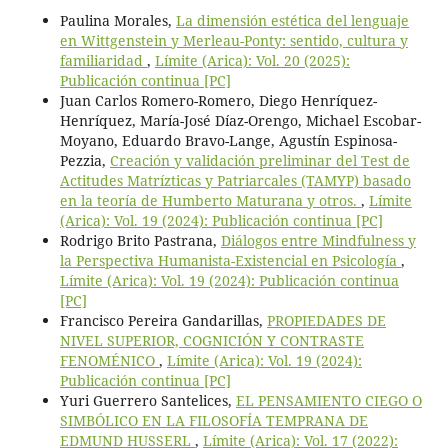
Paulina Morales,
La dimensión estética del lenguaje
en Wittgenstein y Merleau-Ponty: sentido, cultura y
familiaridad
,
Límite (Arica): Vol. 20 (2025):
Publicación continua [PC]
Juan Carlos Romero-Romero, Diego Henríquez-
Henríquez, María-José Díaz-Orengo, Michael Escobar-
Moyano, Eduardo Bravo-Lange, Agustín Espinosa-
Pezzia,
Creación y validación preliminar del Test de
Actitudes Matrízticas y Patriarcales (TAMYP) basado
en la teoría de Humberto Maturana y otros.
,
Límite
(Arica): Vol. 19 (2024): Publicación continua [PC]
Rodrigo Brito Pastrana,
Diálogos entre Mindfulness y
la Perspectiva Humanista-Existencial en Psicología
,
Límite (Arica): Vol. 19 (2024): Publicación continua
[PC]
Francisco Pereira Gandarillas,
PROPIEDADES DE
NIVEL SUPERIOR, COGNICIÓN Y CONTRASTE
FENOMÉNICO
,
Límite (Arica): Vol. 19 (2024):
Publicación continua [PC]
Yuri Guerrero Santelices,
EL PENSAMIENTO CIEGO O
SIMBÓLICO EN LA FILOSOFÍA TEMPRANA DE
EDMUND HUSSERL
,
Límite (Arica): Vol. 17 (2022):