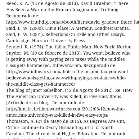
Reed, K. A. (12 de Agosto de 2013). David Graeber: “There
Has Been a War on the Human Imagination. Truthdig.
Recuperado de:
http://www.truthdig.com/avbooth/item/david_graeber_there_
Said, E. W. (2000). Out a Place: A Memoir. Londres: Granta.
Said, E. W. (2001). Reflections On Exile and Other Essays.
Cambridge: Harvard University Press.
Sennett, R. (1974). The fall of Public Man. New York: Norton.
Snyder, M. (19 de Febrero de 2013). You won’t believe who
is getting away with paying zero taxes while the middles
class gets hammered. Infowars.com. Recuperado de:
http://www.infowars.com/abolish-the-income-tax-you-wont-
believe-who-is-getting-awaywith-paying-zero-taxes-while-
the-middle-class-gets-hammered/
The blog of Junct Rebellion. (12 de Agosto de 2012). Re: How
The American University was Killed, in Five Easy Steps
[Artículo de un blog]. Recuperado de:
http://junctrebellion.wordpress.com/2012/08/12/how-the-
american-university-was-killed-in-five-easy-steps/
Thomason, A. (27 de Mayo de 2015). As Degrees Are Cut,
Critics continue to Decry Dismantling of U. of North
Carolina. The chronicle of Higher Education. Recuperado