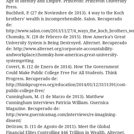
Age of Identity and Empire. Princeton: Princeton University
Press.
Buchheit, P. (27 de Noviembre de 2013). 4 way to the Koch
brothers’ wealth is incomprehensible. Salon. Recuperado
de:
http://www.salon.com/2013/11/27/4_ways_the_koch_brothers_we
Chomsky, N. (28 de Febrero de 2015). How America’s Great
University System is Being Destroyed. Alternet. Recuperado
de: http://www.alternet.org/corporate-accountability-
andworkplace/chomsky-how-americas-great-university-
systemgetting
Covert, B. (12 de Enero de 2014). How The Government
Could Make Public College Free For All Students. Think
Progress. Recuperado de:
http://thinkprogress.org/education/2014/01/12/3151391/cost-
public-college-free/
Cunningham, M. (1 de Marzo de 2013). Matthew
Cunningham interviews Patricia William. Guernica
Magazine. Recuperado de:
http://www.guernicamag.com/interviews/re-imagining-
dissent/
DeGraw, D. (11 de Agosto de 2011). Meet the Global
Financial Elites Controlling $46 Trillion in Wealth. Alternet.