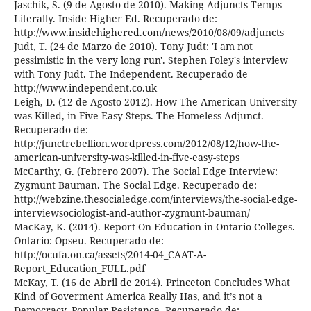
Jaschik, S. (9 de Agosto de 2010). Making Adjuncts Temps—
Literally. Inside Higher Ed. Recuperado de:
http://www.insidehighered.com/news/2010/08/09/adjuncts
Judt, T. (24 de Marzo de 2010). Tony Judt: 'I am not
pessimistic in the very long run'. Stephen Foley's interview
with Tony Judt. The Independent. Recuperado de
http://www.independent.co.uk
Leigh, D. (12 de Agosto 2012). How The American University
was Killed, in Five Easy Steps. The Homeless Adjunct.
Recuperado de:
http://junctrebellion.wordpress.com/2012/08/12/how-the-
american-university-was-killed-in-five-easy-steps
McCarthy, G. (Febrero 2007). The Social Edge Interview:
Zygmunt Bauman. The Social Edge. Recuperado de:
http://webzine.thesocialedge.com/interviews/the-social-edge-
interviewsociologist-and-author-zygmunt-bauman/
MacKay, K. (2014). Report On Education in Ontario Colleges.
Ontario: Opseu. Recuperado de:
http://ocufa.on.ca/assets/2014-04_CAAT-A-
Report_Education_FULL.pdf
McKay, T. (16 de Abril de 2014). Princeton Concludes What
Kind of Goverment America Really Has, and it’s not a
Democracy. Popular Resistance. Recuperado de: