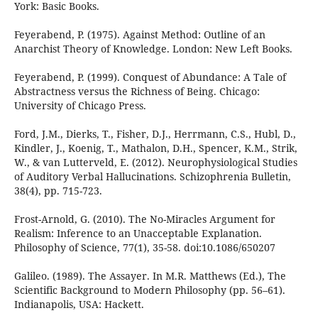
York: Basic Books.
Feyerabend, P. (1975). Against Method: Outline of an
Anarchist Theory of Knowledge. London: New Left Books.
Feyerabend, P. (1999). Conquest of Abundance: A Tale of
Abstractness versus the Richness of Being. Chicago:
University of Chicago Press.
Ford, J.M., Dierks, T., Fisher, D.J., Herrmann, C.S., Hubl, D.,
Kindler, J., Koenig, T., Mathalon, D.H., Spencer, K.M., Strik,
W., & van Lutterveld, E. (2012). Neurophysiological Studies
of Auditory Verbal Hallucinations. Schizophrenia Bulletin,
38(4), pp. 715-723.
Frost-Arnold, G. (2010). The No-Miracles Argument for
Realism: Inference to an Unacceptable Explanation.
Philosophy of Science, 77(1), 35-58. doi:10.1086/650207
Galileo. (1989). The Assayer. In M.R. Matthews (Ed.), The
Scientific Background to Modern Philosophy (pp. 56–61).
Indianapolis, USA: Hackett.