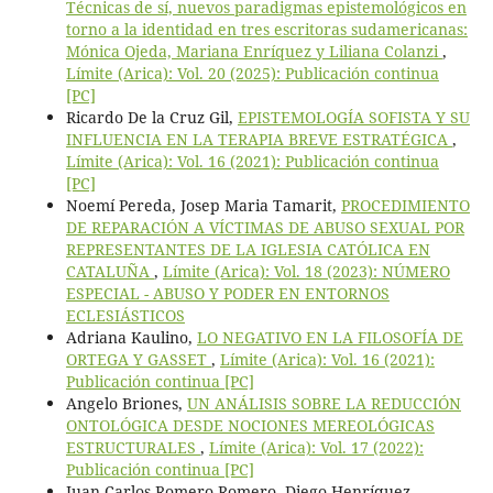
Técnicas de sí, nuevos paradigmas epistemológicos en
torno a la identidad en tres escritoras sudamericanas:
Mónica Ojeda, Mariana Enríquez y Liliana Colanzi
,
Límite (Arica): Vol. 20 (2025): Publicación continua
[PC]
Ricardo De la Cruz Gil,
EPISTEMOLOGÍA SOFISTA Y SU
INFLUENCIA EN LA TERAPIA BREVE ESTRATÉGICA
,
Límite (Arica): Vol. 16 (2021): Publicación continua
[PC]
Noemí Pereda, Josep Maria Tamarit,
PROCEDIMIENTO
DE REPARACIÓN A VÍCTIMAS DE ABUSO SEXUAL POR
REPRESENTANTES DE LA IGLESIA CATÓLICA EN
CATALUÑA
,
Límite (Arica): Vol. 18 (2023): NÚMERO
ESPECIAL - ABUSO Y PODER EN ENTORNOS
ECLESIÁSTICOS
Adriana Kaulino,
LO NEGATIVO EN LA FILOSOFÍA DE
ORTEGA Y GASSET
,
Límite (Arica): Vol. 16 (2021):
Publicación continua [PC]
Angelo Briones,
UN ANÁLISIS SOBRE LA REDUCCIÓN
ONTOLÓGICA DESDE NOCIONES MEREOLÓGICAS
ESTRUCTURALES
,
Límite (Arica): Vol. 17 (2022):
Publicación continua [PC]
Juan Carlos Romero-Romero, Diego Henríquez-