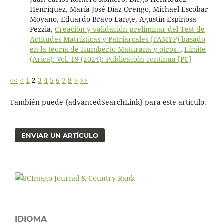
Henríquez, María-José Díaz-Orengo, Michael Escobar-
Moyano, Eduardo Bravo-Lange, Agustín Espinosa-
Pezzia,
Creación y validación preliminar del Test de
Actitudes Matrízticas y Patriarcales (TAMYP) basado
en la teoría de Humberto Maturana y otros.
,
Límite
(Arica): Vol. 19 (2024): Publicación continua [PC]
<<
<
1
2
3
4
5
6
7
8
>
>>
También puede {advancedSearchLink} para este artículo.
ENVIAR UN ARTÍCULO
IDIOMA