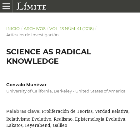
INICIO
/
ARCHIVOS
/
VOL. 13 NÚM. 41 (2018)
/
Artículos de Investigación
SCIENCE AS RADICAL
KNOWLEDGE
Gonzalo Munévar
University of California, Berkeley - United States of America
Proliferación de Teorías, Verdad Relativa,
Palabras clave:
Relativismo Evolutivo, Realismo, Epistemología Evolutiva,
Lakatos, Feyerabend, Galileo