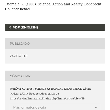
Tuomela, R. (1985). Science, Action and Reality. Dordrecht,
Holland: Reidel.
PDF (ENGLISH)
PUBLICADO
24-03-2018
CÓMO CITAR
Munévar G. (2018). SCIENCE AS RADICAL KNOWLEDGE.
Límite
(Arica)
,
13
(41). Recuperado a partir de
https://revistalimite.uta.cl/index.php/limite/article/view/89
Más formatos de cita