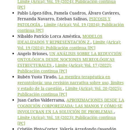
Límite (Arica): Vol. 19 (2024): Publicación continua
[PC]
Pablo López-Silva, Pamela Cuadros, Álvaro Cavieres,
Fernanda Navarro, Esteban Salinas,
PSICOSIS Y
PATOLOGÍA
,
Límite (Arica): Vol. 19 (2024): Publicación
continua [PC]
Nibaldo Patricio Lorca Améstica,
MODELOS
IDEALIZADOS Y REPRESENTACIÓN Z
,
Límite (Arica):
Vol. 19 (2024): Publicación continua [PC]
Angelo Briones,
UN ANÁLISIS SOBRE LA REDUCCIÓN
ONTOLÓGICA DESDE NOCIONES MEREOLÓGICAS
ESTRUCTURALES
,
Límite (Arica): Vol. 17 (2022):
Publicación continua [PC]
Rubén Yusta Tirado,
La mentira terapéutica en
gerontología: una revisión narrativa sobre uso, límites
y estado de la cuestión
,
Límite (Arica): Vol. 20 (2025):
Publicación continua [PC]
Juan Carlos Valderrama,
APROXIMACIONES DESDE LA
COGNICIÓN CORPOREIZADA: LAS MANOS Y CÓMO SE
INVOLUCRAN EN LA SOLUCIÓN DE PROBLEMAS
,
Límite (Arica): Vol. 18 (2023): Publicación continua
[PC]
Cristián Pinto-Cortez, Valeria Arredondo Ossandón,