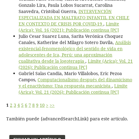
Gonzalo Lira, Paula Lobos Sucarrat, Carolina
Saavedra, Cristóbal Guerra,
INTERVENCIÓN
ESPECIALIZADA EN MALTRATO INFANTIL EN CHILE
EN CONTEXTO DE CRISIS POR COVID-19
,
Límite
(Arica): Vol. 16 (2021): Publicación continua [PC]
Julio Cesar Suarez Luna, Sarita Verónica Choquez
Canales, Katherine del Milagro Sotero Davila,
Análisis
existencial-fenomenológico del sentido de vida en
adolescentes de Ica, Perú: una aproximación
cualitativa desde la logoterapia
,
Límite (Arica): Vol. 21
(2026): Publicación continua [PC]
Gabriel Salas Candia, Mario Villalobos, Eric Pezoa
Campos,
Computacionalismo después del dinamicismo
y el enactivismo: Una respuesta mecanicista
,
Límite
(Arica): Vol. 21 (2026): Publicación continua [PC]
1
2
3
4
5
6
7
8
9
10
>
>>
También puede {advancedSearchLink} para este artículo.