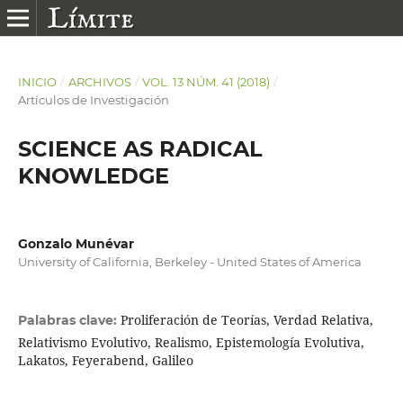
INICIO
/
ARCHIVOS
/
VOL. 13 NÚM. 41 (2018)
/
Artículos de Investigación
SCIENCE AS RADICAL
KNOWLEDGE
Gonzalo Munévar
University of California, Berkeley - United States of America
Proliferación de Teorías, Verdad Relativa,
Palabras clave:
Relativismo Evolutivo, Realismo, Epistemología Evolutiva,
Lakatos, Feyerabend, Galileo