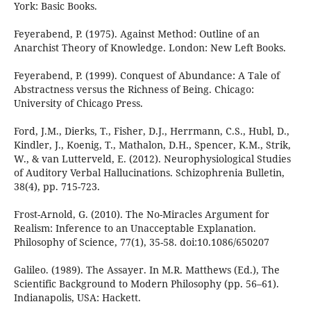
York: Basic Books.
Feyerabend, P. (1975). Against Method: Outline of an
Anarchist Theory of Knowledge. London: New Left Books.
Feyerabend, P. (1999). Conquest of Abundance: A Tale of
Abstractness versus the Richness of Being. Chicago:
University of Chicago Press.
Ford, J.M., Dierks, T., Fisher, D.J., Herrmann, C.S., Hubl, D.,
Kindler, J., Koenig, T., Mathalon, D.H., Spencer, K.M., Strik,
W., & van Lutterveld, E. (2012). Neurophysiological Studies
of Auditory Verbal Hallucinations. Schizophrenia Bulletin,
38(4), pp. 715-723.
Frost-Arnold, G. (2010). The No-Miracles Argument for
Realism: Inference to an Unacceptable Explanation.
Philosophy of Science, 77(1), 35-58. doi:10.1086/650207
Galileo. (1989). The Assayer. In M.R. Matthews (Ed.), The
Scientific Background to Modern Philosophy (pp. 56–61).
Indianapolis, USA: Hackett.