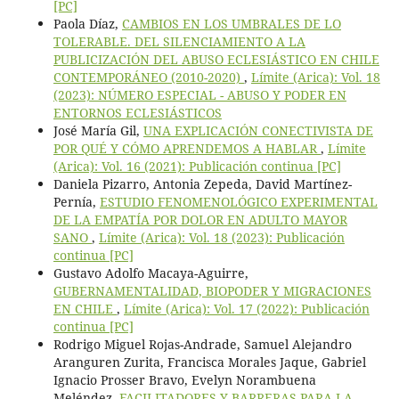
[PC]
Paola Díaz,
CAMBIOS EN LOS UMBRALES DE LO
TOLERABLE. DEL SILENCIAMIENTO A LA
PUBLICIZACIÓN DEL ABUSO ECLESIÁSTICO EN CHILE
CONTEMPORÁNEO (2010-2020)
,
Límite (Arica): Vol. 18
(2023): NÚMERO ESPECIAL - ABUSO Y PODER EN
ENTORNOS ECLESIÁSTICOS
José María Gil,
UNA EXPLICACIÓN CONECTIVISTA DE
POR QUÉ Y CÓMO APRENDEMOS A HABLAR
,
Límite
(Arica): Vol. 16 (2021): Publicación continua [PC]
Daniela Pizarro, Antonia Zepeda, David Martínez-
Pernía,
ESTUDIO FENOMENOLÓGICO EXPERIMENTAL
DE LA EMPATÍA POR DOLOR EN ADULTO MAYOR
SANO
,
Límite (Arica): Vol. 18 (2023): Publicación
continua [PC]
Gustavo Adolfo Macaya-Aguirre,
GUBERNAMENTALIDAD, BIOPODER Y MIGRACIONES
EN CHILE
,
Límite (Arica): Vol. 17 (2022): Publicación
continua [PC]
Rodrigo Miguel Rojas-Andrade, Samuel Alejandro
Aranguren Zurita, Francisca Morales Jaque, Gabriel
Ignacio Prosser Bravo, Evelyn Norambuena
Meléndez,
FACILITADORES Y BARRERAS PARA LA