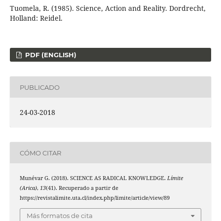
Tuomela, R. (1985). Science, Action and Reality. Dordrecht,
Holland: Reidel.
PDF (ENGLISH)
PUBLICADO
24-03-2018
CÓMO CITAR
Munévar G. (2018). SCIENCE AS RADICAL KNOWLEDGE.
Límite
(Arica)
,
13
(41). Recuperado a partir de
https://revistalimite.uta.cl/index.php/limite/article/view/89
Más formatos de cita