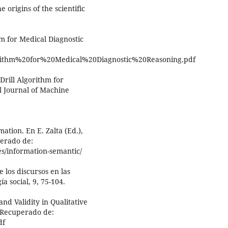
e origins of the scientific
hm for Medical Diagnostic
gorithm%20for%20Medical%20Diagnostic%20Reasoning.pdf
Drill Algorithm for
al Journal of Machine
ation. En E. Zalta (Ed.),
perado de:
es/information-semantic/
e los discursos en las
a social, 9, 75-104.
and Validity in Qualitative
. Recuperado de:
df