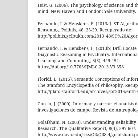
Feist, G. (2006). The psychology of science and th
mind. New Haven and London: Yale University.
Fernando, I. & Henskens, F. (2013a). ST Algorit
Reasoning. Polibits, 48, 23-29. Recuperado de:
http://polibits.gelbukh.com/2013_48/ST%20Al
Fernando, I. & Henskens, F. (2013b) Drill-Locate-
Diagnostic Reasoning in Psychiatry. Internation
Learning and Computing, 3(5), 449-452.
https://doi.org/10.7763/IJMLC.2013.V3.358
Floridi, L. (2015). Semantic Conceptions of Inform
The Stanford Encyclopedia of Philosophy. Recu
http://plato.stanford.edu/archives/spr2015/entri
García, J. (2000). Informar y narrar: el análisis d
investigaciones de campo. Revista de Antropologí
Golafshani, N. (2003). Understanding Reliability 
Research. The Qualitative Report, 8(4), 597-607
http://www.nova.edu/ssss/QR/QR8-4/golafshani.p