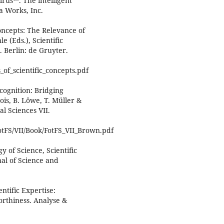
lrus™. The intelligent
a Works, Inc.
Concepts: The Relevance of
e (Eds.), Scientific
. Berlin: de Gruyter.
_of_scientific_concepts.pdf
 cognition: Bridging
ois, B. Löwe, T. Müller &
l Sciences VII.
FS/VII/Book/FotFS_VII_Brown.pdf
gy of Science, Scientific
al of Science and
ntific Expertise:
orthiness. Analyse &