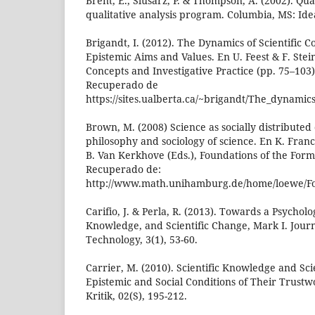
Brent, E., Slusarz, P. & Thompson, A. (2002). Qua
qualitative analysis program. Columbia, MS: Ide
Brigandt, I. (2012). The Dynamics of Scientific 
Epistemic Aims and Values. En U. Feest & F. Steinl
Concepts and Investigative Practice (pp. 75–103)
Recuperado de
https://sites.ualberta.ca/~brigandt/The_dynamics
Brown, M. (2008) Science as socially distributed
philosophy and sociology of science. En K. Franc
B. Van Kerkhove (Eds.), Foundations of the Forma
Recuperado de:
http://www.math.unihamburg.de/home/loewe/Fot
Carifio, J. & Perla, R. (2013). Towards a Psycholo
Knowledge, and Scientific Change, Mark I. Journ
Technology, 3(1), 53-60.
Carrier, M. (2010). Scientific Knowledge and Scie
Epistemic and Social Conditions of Their Trustw
Kritik, 02(S), 195-212.