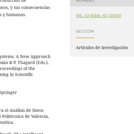
producción de
NÚMERO
anos, y sus consecuencias
les y humanas.
Vol. 13 Núm. 41 (2018)
SECCIÓN
Artículos de Investigación
 Systems: A New Approach
sian & P. Thagard (Eds.),
Proceedings of the
ing in Scientific
 Springer
a el Análisis de Datos
 Politécnica de Valencia,
mática.