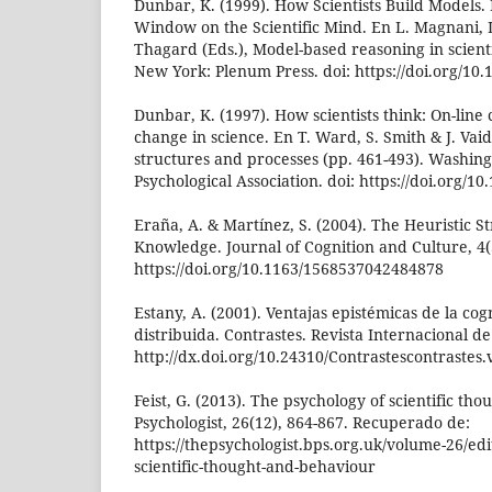
Dunbar, K. (1999). How Scientists Build Models. 
Window on the Scientific Mind. En L. Magnani, L
Thagard (Eds.), Model-based reasoning in scienti
New York: Plenum Press. doi: https://doi.org/10.
Dunbar, K. (1997). How scientists think: On-line
change in science. En T. Ward, S. Smith & J. Vaid
structures and processes (pp. 461-493). Washin
Psychological Association. doi: https://doi.org/1
Eraña, A. & Martínez, S. (2004). The Heuristic St
Knowledge. Journal of Cognition and Culture, 4(3
https://doi.org/10.1163/1568537042484878
Estany, A. (2001). Ventajas epistémicas de la co
distribuida. Contrastes. Revista Internacional de F
http://dx.doi.org/10.24310/Contrastescontrastes.
Feist, G. (2013). The psychology of scientific t
Psychologist, 26(12), 864-867. Recuperado de:
https://thepsychologist.bps.org.uk/volume-26/edi
scientific-thought-and-behaviour