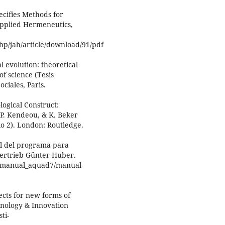
ecifies Methods for
Applied Hermeneutics,
php/jah/article/download/91/pdf
al evolution: theoretical
of science (Tesis
ciales, Paris.
logical Construct:
P. Kendeou, & K. Beker
lo 2). London: Routledge.
al del programa para
vertrieb Günter Huber.
s/manual_aquad7/manual-
ects for new forms of
hnology & Innovation
ti-