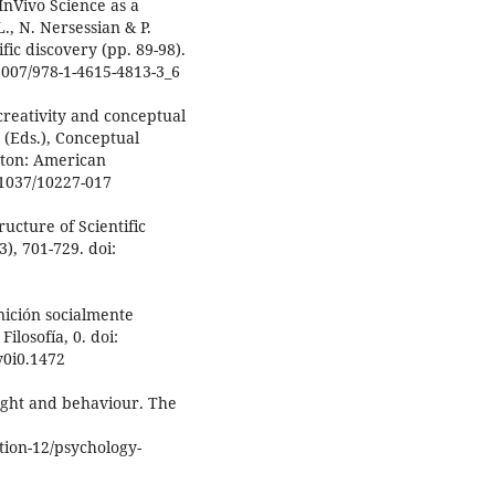
InVivo Science as a
., N. Nersessian & P.
fic discovery (pp. 89-98).
1007/978-1-4615-4813-3_6
 creativity and conceptual
 (Eds.), Conceptual
gton: American
0.1037/10227-017
ructure of Scientific
), 701-729. doi:
gnición socialmente
ilosofía, 0. doi:
v0i0.1472
hought and behaviour. The
tion-12/psychology-