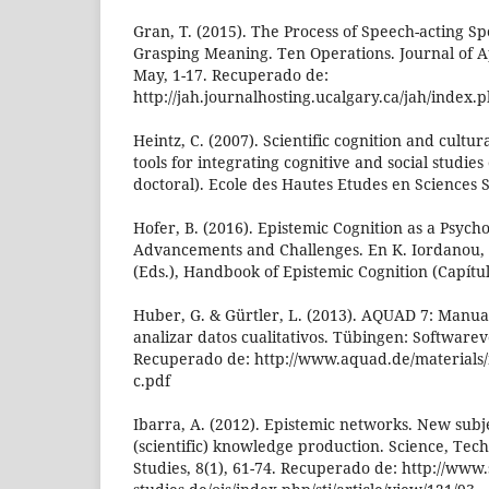
Gran, T. (2015). The Process of Speech-acting Sp
Grasping Meaning. Ten Operations. Journal of 
May, 1-17. Recuperado de:
http://jah.journalhosting.ucalgary.ca/jah/index.
Heintz, C. (2007). Scientific cognition and cultur
tools for integrating cognitive and social studies 
doctoral). Ecole des Hautes Etudes en Sciences So
Hofer, B. (2016). Epistemic Cognition as a Psycho
Advancements and Challenges. En K. Iordanou, 
(Eds.), Handbook of Epistemic Cognition (Capítu
Huber, G. & Gürtler, L. (2013). AQUAD 7: Manu
analizar datos cualitativos. Tübingen: Software
Recuperado de: http://www.aquad.de/material
c.pdf
Ibarra, A. (2012). Epistemic networks. New subj
(scientific) knowledge production. Science, Tec
Studies, 8(1), 61-74. Recuperado de: http://www.s