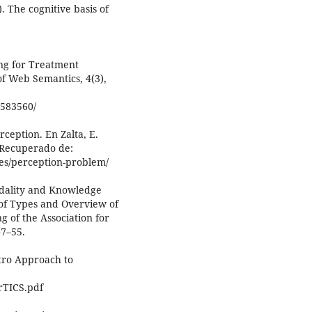
). The cognitive basis of
ing for Treatment
of Web Semantics, 4(3),
3583560/
rception. En Zalta, E.
. Recuperado de:
ies/perception-problem/
odality and Knowledge
 of Types and Overview of
g of the Association for
47–55.
itro Approach to
rTICS.pdf