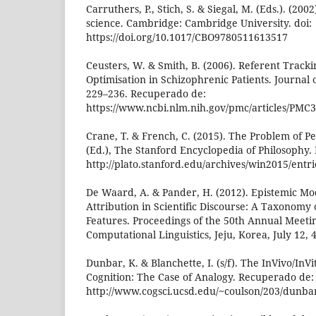
Carruthers, P., Stich, S. & Siegal, M. (Eds.). (2002
science. Cambridge: Cambridge University. doi:
https://doi.org/10.1017/CBO9780511613517
Ceusters, W. & Smith, B. (2006). Referent Track
Optimisation in Schizophrenic Patients. Journal 
229–236. Recuperado de:
https://www.ncbi.nlm.nih.gov/pmc/articles/PMC
Crane, T. & French, C. (2015). The Problem of Pe
(Ed.), The Stanford Encyclopedia of Philosophy
http://plato.stanford.edu/archives/win2015/entr
De Waard, A. & Pander, H. (2012). Epistemic M
Attribution in Scientific Discourse: A Taxonomy
Features. Proceedings of the 50th Annual Meetin
Computational Linguistics, Jeju, Korea, July 12, 
Dunbar, K. & Blanchette, I. (s/f). The InVivo/InV
Cognition: The Case of Analogy. Recuperado de:
http://www.cogsci.ucsd.edu/~coulson/203/dunba