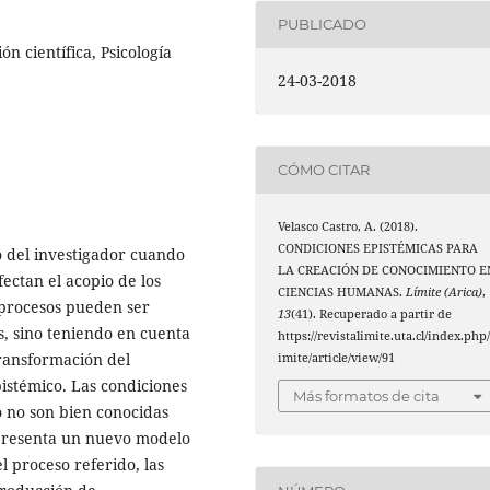
PUBLICADO
n científica, Psicología
24-03-2018
CÓMO CITAR
Velasco Castro, A. (2018).
CONDICIONES EPISTÉMICAS PARA
o del investigador cuando
LA CREACIÓN DE CONOCIMIENTO E
afectan el acopio de los
CIENCIAS HUMANAS.
Límite (Arica)
,
s procesos pueden ser
13
(41). Recuperado a partir de
s, sino teniendo en cuenta
https://revistalimite.uta.cl/index.php/
ransformación del
imite/article/view/91
istémico. Las condiciones
Más formatos de cita
to no son bien conocidas
se presenta un nuevo modelo
l proceso referido, las