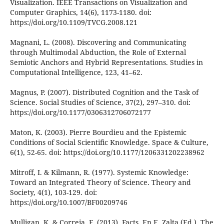
Visualization. IEEE Transactions on Visualization and
Computer Graphics, 14(6), 1173-1180. doi:
https://doi.org/10.1109/TVCG.2008.121
Magnani, L. (2008). Discovering and Communicating
through Multimodal Abduction, the Role of External
Semiotic Anchors and Hybrid Representations. Studies in
Computational Intelligence, 123, 41–62.
Magnus, P. (2007). Distributed Cognition and the Task of
Science. Social Studies of Science, 37(2), 297–310. doi:
https://doi.org/10.1177/0306312706072177
Maton, K. (2003). Pierre Bourdieu and the Epistemic
Conditions of Social Scientific Knowledge. Space & Culture,
6(1), 52-65. doi: https://doi.org/10.1177/1206331202238962
Mitroff, I. & Kilmann, R. (1977). Systemic Knowledge:
Toward an Integrated Theory of Science. Theory and
Society, 4(1), 103-129. doi:
https://doi.org/10.1007/BF00209746
Mulligan, K. & Correia, F. (2013). Facts. En E. Zalta (Ed.), The