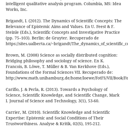
intelligent qualitative analysis program. Columbia, MS: Idea
Works, Inc.
Brigandt, I. (2012). The Dynamics of Scientific Concepts: The
Relevance of Epistemic Aims and Values. En U. Feest & F.
Steinle (Eds.), Scientific Concepts and Investigative Practice
(pp. 75–103). Berlin: de Gruyter. Recuperado de
https://sites.ualberta.ca/~brigandt/The_dynamics_of_scientific_
Brown, M. (2008) Science as socially distributed cognition:
Bridging philosophy and sociology of science. En K.
Francois, B. Löwe, T. Müller & B. Van Kerkhove (Eds.),
Foundations of the Formal Sciences VII. Recuperado de:
http://www.math.unihamburg.de/home/loewe/FotFS/VII/Book/Fo
Carifio, J. & Perla, R. (2013). Towards a Psychology of
Science, Scientific Knowledge, and Scientific Change, Mark
I. Journal of Science and Technology, 3(1), 53-60.
Carrier, M. (2010). Scientific Knowledge and Scientific
Expertise: Epistemic and Social Conditions of Their
Trustworthiness. Analyse & Kritik, 02(S), 195-212.