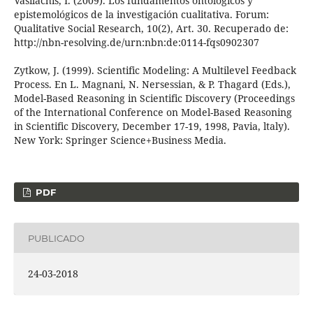
Vasilachis, I. (2009). Los fundamentos ontológicos y
epistemológicos de la investigación cualitativa. Forum:
Qualitative Social Research, 10(2), Art. 30. Recuperado de:
http://nbn-resolving.de/urn:nbn:de:0114-fqs0902307
Zytkow, J. (1999). Scientific Modeling: A Multilevel Feedback
Process. En L. Magnani, N. Nersessian, & P. Thagard (Eds.),
Model-Based Reasoning in Scientific Discovery (Proceedings
of the International Conference on Model-Based Reasoning
in Scientific Discovery, December 17-19, 1998, Pavia, ltaly).
New York: Springer Science+Business Media.
PDF
PUBLICADO
24-03-2018