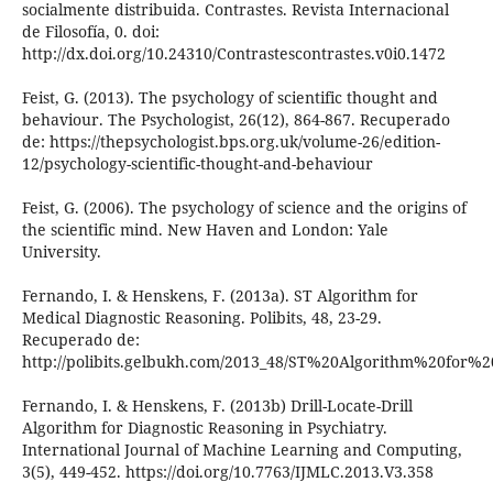
socialmente distribuida. Contrastes. Revista Internacional
de Filosofía, 0. doi:
http://dx.doi.org/10.24310/Contrastescontrastes.v0i0.1472
Feist, G. (2013). The psychology of scientific thought and
behaviour. The Psychologist, 26(12), 864-867. Recuperado
de: https://thepsychologist.bps.org.uk/volume-26/edition-
12/psychology-scientific-thought-and-behaviour
Feist, G. (2006). The psychology of science and the origins of
the scientific mind. New Haven and London: Yale
University.
Fernando, I. & Henskens, F. (2013a). ST Algorithm for
Medical Diagnostic Reasoning. Polibits, 48, 23-29.
Recuperado de:
http://polibits.gelbukh.com/2013_48/ST%20Algorithm%20for%
Fernando, I. & Henskens, F. (2013b) Drill-Locate-Drill
Algorithm for Diagnostic Reasoning in Psychiatry.
International Journal of Machine Learning and Computing,
3(5), 449-452. https://doi.org/10.7763/IJMLC.2013.V3.358