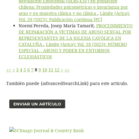
Regulación Emocional (DERS-ESF) en población
chilena: Propiedades psicométricas e invarianza por
sexo y en muestra clínica y no clínica
,
Límite (Arica):
Vol. 20 (2025): Publicación continua [PC]
Noemí Pereda, Josep Maria Tamarit,
PROCEDIMIENTO
DE REPARACIÓN A VÍCTIMAS DE ABUSO SEXUAL POR
REPRESENTANTES DE LA IGLESIA CATÓLICA EN
CATALUÑA
,
Límite (Arica): Vol. 18 (2023): NÚMERO
ESPECIAL - ABUSO Y PODER EN ENTORNOS
ECLESIÁSTICOS
<<
<
3
4
5
6
7
8
9
10
11
12
>
>>
También puede {advancedSearchLink} para este artículo.
ENVIAR UN ARTÍCULO