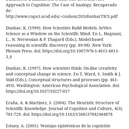
Approach to Cognition: The Case of Analogy. Recuperado
de:
http://www.cogsci.ucsd.edu/~coulson/203/dunbarTICS.pdf
Dunbar, K. (1999). How Scientists Build Models. InVivo
Science as a Window on the Scientific Mind. En L. Magnani,
L., N. Nersessian & P. Thagard (Eds.), Model-based
reasoning in scientific discovery (pp. 89-98). New York:
Plenum Press. doi: https://doi.org/10.1007/978-1-4615-4813-
3_6
Dunbar, K. (1997). How scientists think: On-line creativity
and conceptual change in science. En T. Ward, S. Smith & J.
Vaid (Eds.), Conceptual structures and processes (pp. 461-
493). Washington: American Psychological Association. doi:
https://doi.org/10.1037/10227-017
Eraña, A. & Martínez, S. (2004). The Heuristic Structure of
Scientific Knowledge. Journal of Cognition and Culture, 4(3),
701-729. doi: https://doi.org/10.1163/1568537042484878
Estany, A. (2001). Ventajas epistémicas de la cognición