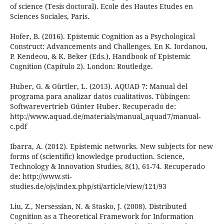
of science (Tesis doctoral). Ecole des Hautes Etudes en
Sciences Sociales, Paris.
Hofer, B. (2016). Epistemic Cognition as a Psychological
Construct: Advancements and Challenges. En K. Iordanou,
P. Kendeou, & K. Beker (Eds.), Handbook of Epistemic
Cognition (Capítulo 2). London: Routledge.
Huber, G. & Gürtler, L. (2013). AQUAD 7: Manual del
programa para analizar datos cualitativos. Tübingen:
Softwarevertrieb Günter Huber. Recuperado de:
http://www.aquad.de/materials/manual_aquad7/manual-
c.pdf
Ibarra, A. (2012). Epistemic networks. New subjects for new
forms of (scientific) knowledge production. Science,
Technology & Innovation Studies, 8(1), 61-74. Recuperado
de: http://www.sti-
studies.de/ojs/index.php/sti/article/view/121/93
Liu, Z., Nersessian, N. & Stasko, J. (2008). Distributed
Cognition as a Theoretical Framework for Information