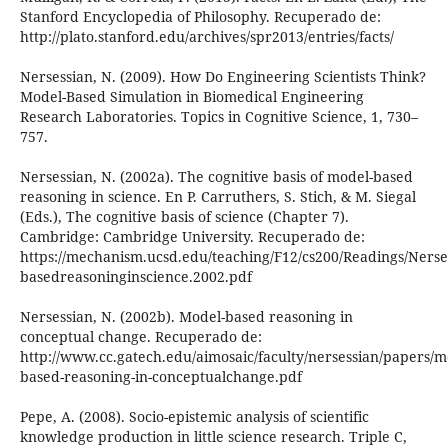
Stanford Encyclopedia of Philosophy. Recuperado de:
http://plato.stanford.edu/archives/spr2013/entries/facts/
Nersessian, N. (2009). How Do Engineering Scientists Think?
Model-Based Simulation in Biomedical Engineering
Research Laboratories. Topics in Cognitive Science, 1, 730–
757.
Nersessian, N. (2002a). The cognitive basis of model-based
reasoning in science. En P. Carruthers, S. Stich, & M. Siegal
(Eds.), The cognitive basis of science (Chapter 7).
Cambridge: Cambridge University. Recuperado de:
https://mechanism.ucsd.edu/teaching/F12/cs200/Readings/Nerse
basedreasoninginscience.2002.pdf
Nersessian, N. (2002b). Model-based reasoning in
conceptual change. Recuperado de:
http://www.cc.gatech.edu/aimosaic/faculty/nersessian/papers/m
based-reasoning-in-conceptualchange.pdf
Pepe, A. (2008). Socio-epistemic analysis of scientific
knowledge production in little science research. Triple C,