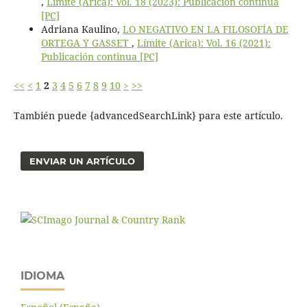
,
Límite (Arica): Vol. 18 (2023): Publicación continua
[PC]
Adriana Kaulino,
LO NEGATIVO EN LA FILOSOFÍA DE
ORTEGA Y GASSET
,
Límite (Arica): Vol. 16 (2021):
Publicación continua [PC]
<<
<
1
2
3
4
5
6
7
8
9
10
>
>>
También puede {advancedSearchLink} para este artículo.
ENVIAR UN ARTÍCULO
IDIOMA