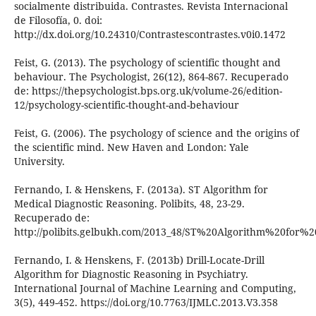
socialmente distribuida. Contrastes. Revista Internacional
de Filosofía, 0. doi:
http://dx.doi.org/10.24310/Contrastescontrastes.v0i0.1472
Feist, G. (2013). The psychology of scientific thought and
behaviour. The Psychologist, 26(12), 864-867. Recuperado
de: https://thepsychologist.bps.org.uk/volume-26/edition-
12/psychology-scientific-thought-and-behaviour
Feist, G. (2006). The psychology of science and the origins of
the scientific mind. New Haven and London: Yale
University.
Fernando, I. & Henskens, F. (2013a). ST Algorithm for
Medical Diagnostic Reasoning. Polibits, 48, 23-29.
Recuperado de:
http://polibits.gelbukh.com/2013_48/ST%20Algorithm%20for%
Fernando, I. & Henskens, F. (2013b) Drill-Locate-Drill
Algorithm for Diagnostic Reasoning in Psychiatry.
International Journal of Machine Learning and Computing,
3(5), 449-452. https://doi.org/10.7763/IJMLC.2013.V3.358