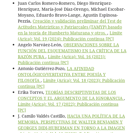
Juan Carlos Romero-Romero, Diego Henríquez-
Henríquez, María-José Díaz-Orengo, Michael Escobar-
Moyano, Eduardo Bravo-Lange, Agustín Espinosa-
Pezzia,
Creación y validación preliminar del Test de
Actitudes Matrízticas y Patriarcales (TAMYP) basado
en la teoría de Humberto Maturana y otros.
,
Límite
(Arica): Vol. 19 (2024): Publicación continua [PC]
Angelo Narváez-León,
OBSERVACIONES SOBRE LA
FUNCIÓN DEL ESQUEMATISMO EN LA CRÍTICA DE LA
RAZÓN PURA
,
Límite (Arica): Vol. 16 (2021):
Publicación continua [PC]
Antonio Gutiérrez-Pozo,
LA AFINIDAD
ONTOLÓGICO/VERITATIVA ENTRE POESÍA Y
FILOSOFÍA
,
Límite (Arica): Vol. 18 (2023): Publicación
continua [PC]
Erika Torres,
TEORÍAS DESCRIPTIVISTAS DE LOS
CONCEPTOS Y EL ARGUMENTO DE LA IGNORANCIA
,
Límite (Arica): Vol. 17 (2022): Publicación continua
[PC]
J. Camilo Valdés Castillo,
HACIA UNA POLÍTICA DE LA
MEMORIA. PERSPECTIVAS DE WALTER BENJAMIN Y
GEORGES DIDI-HUBERMAN EN TORNO A LA IMAGEN