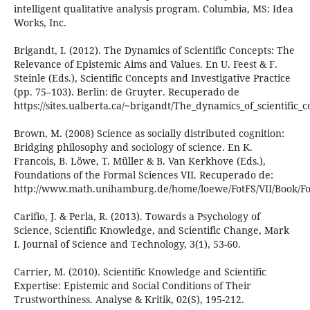
intelligent qualitative analysis program. Columbia, MS: Idea
Works, Inc.
Brigandt, I. (2012). The Dynamics of Scientific Concepts: The
Relevance of Epistemic Aims and Values. En U. Feest & F.
Steinle (Eds.), Scientific Concepts and Investigative Practice
(pp. 75–103). Berlin: de Gruyter. Recuperado de
https://sites.ualberta.ca/~brigandt/The_dynamics_of_scientific_
Brown, M. (2008) Science as socially distributed cognition:
Bridging philosophy and sociology of science. En K.
Francois, B. Löwe, T. Müller & B. Van Kerkhove (Eds.),
Foundations of the Formal Sciences VII. Recuperado de:
http://www.math.unihamburg.de/home/loewe/FotFS/VII/Book/Fo
Carifio, J. & Perla, R. (2013). Towards a Psychology of
Science, Scientific Knowledge, and Scientific Change, Mark
I. Journal of Science and Technology, 3(1), 53-60.
Carrier, M. (2010). Scientific Knowledge and Scientific
Expertise: Epistemic and Social Conditions of Their
Trustworthiness. Analyse & Kritik, 02(S), 195-212.