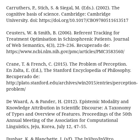
Carruthers, P., Stich, S. & Siegal, M. (Eds.). (2002). The
cognitive basis of science. Cambridge: Cambridge
University. doi: https://doi.org/10.1017/CBO9780511613517
Ceusters, W. & Smith, B. (2006). Referent Tracking for
Treatment Optimisation in Schizophrenic Patients. Journal
of Web Semantics, 4(3), 229–236. Recuperado de:
https://www.ncbi.nlm.nih.gov/pmc/articles/PMC3583560/
Crane, T. & French, C. (2015). The Problem of Perception.
En Zalta, E. (Ed.), The Stanford Encyclopedia of Philosophy.
Recuperado de:
http://plato.stanford.edu/archives/win2015/entries/perception-
problem/
De Waard, A. & Pander, H. (2012). Epistemic Modality and
Knowledge Attribution in Scientific Discourse: A Taxonomy
of Types and Overview of Features. Proceedings of the 50th
Annual Meeting of the Association for Computational
Linguistics, Jeju, Korea, July 12, 47–55.
Dunbar, K. & Blanchette, I. (s/f). The InVivo/InVitro