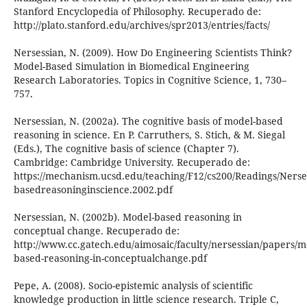
Stanford Encyclopedia of Philosophy. Recuperado de:
http://plato.stanford.edu/archives/spr2013/entries/facts/
Nersessian, N. (2009). How Do Engineering Scientists Think?
Model-Based Simulation in Biomedical Engineering
Research Laboratories. Topics in Cognitive Science, 1, 730–
757.
Nersessian, N. (2002a). The cognitive basis of model-based
reasoning in science. En P. Carruthers, S. Stich, & M. Siegal
(Eds.), The cognitive basis of science (Chapter 7).
Cambridge: Cambridge University. Recuperado de:
https://mechanism.ucsd.edu/teaching/F12/cs200/Readings/Nerse
basedreasoninginscience.2002.pdf
Nersessian, N. (2002b). Model-based reasoning in
conceptual change. Recuperado de:
http://www.cc.gatech.edu/aimosaic/faculty/nersessian/papers/m
based-reasoning-in-conceptualchange.pdf
Pepe, A. (2008). Socio-epistemic analysis of scientific
knowledge production in little science research. Triple C,