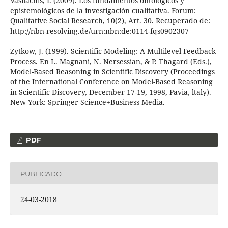
Vasilachis, I. (2009). Los fundamentos ontológicos y
epistemológicos de la investigación cualitativa. Forum:
Qualitative Social Research, 10(2), Art. 30. Recuperado de:
http://nbn-resolving.de/urn:nbn:de:0114-fqs0902307
Zytkow, J. (1999). Scientific Modeling: A Multilevel Feedback
Process. En L. Magnani, N. Nersessian, & P. Thagard (Eds.),
Model-Based Reasoning in Scientific Discovery (Proceedings
of the International Conference on Model-Based Reasoning
in Scientific Discovery, December 17-19, 1998, Pavia, ltaly).
New York: Springer Science+Business Media.
PDF
PUBLICADO
24-03-2018