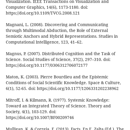
Visualization. IEEE Transactions on Visualization and
Computer Graphics, 14(6), 1173-1180. doi:
https://doi.org/10.1109/TVCG.2008.121
Magnani, L. (2008). Discovering and Communicating
through Multimodal Abduction, the Role of External
Semiotic Anchors and Hybrid Representations. Studies in
Computational Intelligence, 123, 41–62.
Magnus, P. (2007). Distributed Cognition and the Task of
Science. Social Studies of Science, 37(2), 297–310. doi:
https://doi.org/10.1177/0306312706072177
Maton, K. (2003). Pierre Bourdieu and the Epistemic
Conditions of Social Scientific Knowledge. Space & Culture,
6(1), 52-65. doi: https://doi.org/10.1177/1206331202238962
Mitroff, I. & Kilmann, R. (1977). Systemic Knowledge:
Toward an Integrated Theory of Science. Theory and
Society, 4(1), 103-129. doi:
https://doi.org/10.1007/BF00209746
Mulligan, K. & Correia, F. (2013). Facts. En E. Zalta (Ed.), The