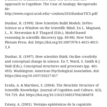
Approach to Cognition: The Case of Analogy. Recuperado
de:
http://www.cogsci.ucsd.edu/~coulson/203/dunbarTICS.pdf
Dunbar, K. (1999). How Scientists Build Models. InVivo
Science as a Window on the Scientific Mind. En L. Magnani,
L., N. Nersessian & P. Thagard (Eds.), Model-based
reasoning in scientific discovery (pp. 89-98). New York:
Plenum Press. doi: https://doi.org/10.1007/978-1-4615-4813-
3_6
Dunbar, K. (1997). How scientists think: On-line creativity
and conceptual change in science. En T. Ward, S. Smith & J.
Vaid (Eds.), Conceptual structures and processes (pp. 461-
493). Washington: American Psychological Association. doi:
https://doi.org/10.1037/10227-017
Eraña, A. & Martínez, S. (2004). The Heuristic Structure of
Scientific Knowledge. Journal of Cognition and Culture, 4(3),
701-729. doi: https://doi.org/10.1163/1568537042484878
Estany, A. (2001). Ventajas epistémicas de la cognición