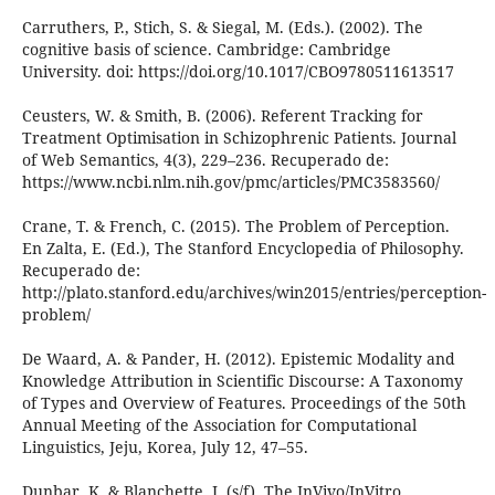
Carruthers, P., Stich, S. & Siegal, M. (Eds.). (2002). The
cognitive basis of science. Cambridge: Cambridge
University. doi: https://doi.org/10.1017/CBO9780511613517
Ceusters, W. & Smith, B. (2006). Referent Tracking for
Treatment Optimisation in Schizophrenic Patients. Journal
of Web Semantics, 4(3), 229–236. Recuperado de:
https://www.ncbi.nlm.nih.gov/pmc/articles/PMC3583560/
Crane, T. & French, C. (2015). The Problem of Perception.
En Zalta, E. (Ed.), The Stanford Encyclopedia of Philosophy.
Recuperado de:
http://plato.stanford.edu/archives/win2015/entries/perception-
problem/
De Waard, A. & Pander, H. (2012). Epistemic Modality and
Knowledge Attribution in Scientific Discourse: A Taxonomy
of Types and Overview of Features. Proceedings of the 50th
Annual Meeting of the Association for Computational
Linguistics, Jeju, Korea, July 12, 47–55.
Dunbar, K. & Blanchette, I. (s/f). The InVivo/InVitro