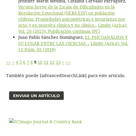
Jennifer Marín Medina, Catalina Carvallo Parraguez,
Versión breve de la Escala de Dificultades en la
Regulación Emocional (DERS-ESF) en población
chilena: Propiedades psicométricas e invarianza por
sexo y en muestra clínica y no clínica
,
Límite (Arica):
Vol. 20 (2025): Publicación continua [PC]
Juan Pablo Sánchez Domínguez,
EL PSICOANÁLISIS Y
SU LUGAR ENTRE LAS CIENCIAS.
,
Límite (Arica): Vol.
13 Núm. 42 (2018)
<<
<
4
5
6
7
8
9
10
11
12
13
>
>>
También puede {advancedSearchLink} para este artículo.
ENVIAR UN ARTÍCULO