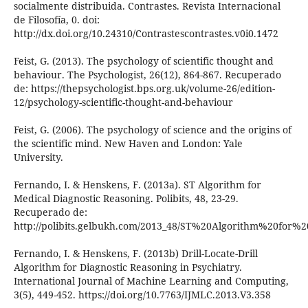
socialmente distribuida. Contrastes. Revista Internacional
de Filosofía, 0. doi:
http://dx.doi.org/10.24310/Contrastescontrastes.v0i0.1472
Feist, G. (2013). The psychology of scientific thought and
behaviour. The Psychologist, 26(12), 864-867. Recuperado
de: https://thepsychologist.bps.org.uk/volume-26/edition-
12/psychology-scientific-thought-and-behaviour
Feist, G. (2006). The psychology of science and the origins of
the scientific mind. New Haven and London: Yale
University.
Fernando, I. & Henskens, F. (2013a). ST Algorithm for
Medical Diagnostic Reasoning. Polibits, 48, 23-29.
Recuperado de:
http://polibits.gelbukh.com/2013_48/ST%20Algorithm%20for%
Fernando, I. & Henskens, F. (2013b) Drill-Locate-Drill
Algorithm for Diagnostic Reasoning in Psychiatry.
International Journal of Machine Learning and Computing,
3(5), 449-452. https://doi.org/10.7763/IJMLC.2013.V3.358