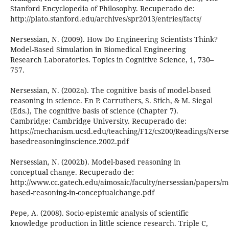
Stanford Encyclopedia of Philosophy. Recuperado de:
http://plato.stanford.edu/archives/spr2013/entries/facts/
Nersessian, N. (2009). How Do Engineering Scientists Think?
Model-Based Simulation in Biomedical Engineering
Research Laboratories. Topics in Cognitive Science, 1, 730–
757.
Nersessian, N. (2002a). The cognitive basis of model-based
reasoning in science. En P. Carruthers, S. Stich, & M. Siegal
(Eds.), The cognitive basis of science (Chapter 7).
Cambridge: Cambridge University. Recuperado de:
https://mechanism.ucsd.edu/teaching/F12/cs200/Readings/Nerse
basedreasoninginscience.2002.pdf
Nersessian, N. (2002b). Model-based reasoning in
conceptual change. Recuperado de:
http://www.cc.gatech.edu/aimosaic/faculty/nersessian/papers/m
based-reasoning-in-conceptualchange.pdf
Pepe, A. (2008). Socio-epistemic analysis of scientific
knowledge production in little science research. Triple C,