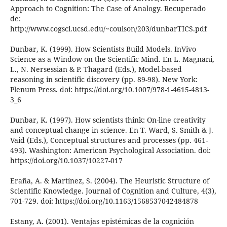
Approach to Cognition: The Case of Analogy. Recuperado
de:
http://www.cogsci.ucsd.edu/~coulson/203/dunbarTICS.pdf
Dunbar, K. (1999). How Scientists Build Models. InVivo
Science as a Window on the Scientific Mind. En L. Magnani,
L., N. Nersessian & P. Thagard (Eds.), Model-based
reasoning in scientific discovery (pp. 89-98). New York:
Plenum Press. doi: https://doi.org/10.1007/978-1-4615-4813-
3_6
Dunbar, K. (1997). How scientists think: On-line creativity
and conceptual change in science. En T. Ward, S. Smith & J.
Vaid (Eds.), Conceptual structures and processes (pp. 461-
493). Washington: American Psychological Association. doi:
https://doi.org/10.1037/10227-017
Eraña, A. & Martínez, S. (2004). The Heuristic Structure of
Scientific Knowledge. Journal of Cognition and Culture, 4(3),
701-729. doi: https://doi.org/10.1163/1568537042484878
Estany, A. (2001). Ventajas epistémicas de la cognición