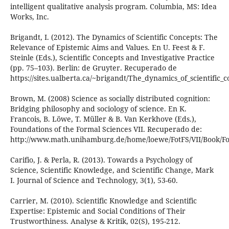
intelligent qualitative analysis program. Columbia, MS: Idea
Works, Inc.
Brigandt, I. (2012). The Dynamics of Scientific Concepts: The
Relevance of Epistemic Aims and Values. En U. Feest & F.
Steinle (Eds.), Scientific Concepts and Investigative Practice
(pp. 75–103). Berlin: de Gruyter. Recuperado de
https://sites.ualberta.ca/~brigandt/The_dynamics_of_scientific_
Brown, M. (2008) Science as socially distributed cognition:
Bridging philosophy and sociology of science. En K.
Francois, B. Löwe, T. Müller & B. Van Kerkhove (Eds.),
Foundations of the Formal Sciences VII. Recuperado de:
http://www.math.unihamburg.de/home/loewe/FotFS/VII/Book/Fo
Carifio, J. & Perla, R. (2013). Towards a Psychology of
Science, Scientific Knowledge, and Scientific Change, Mark
I. Journal of Science and Technology, 3(1), 53-60.
Carrier, M. (2010). Scientific Knowledge and Scientific
Expertise: Epistemic and Social Conditions of Their
Trustworthiness. Analyse & Kritik, 02(S), 195-212.