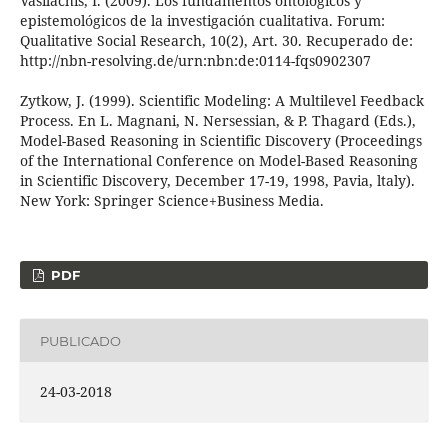
Vasilachis, I. (2009). Los fundamentos ontológicos y
epistemológicos de la investigación cualitativa. Forum:
Qualitative Social Research, 10(2), Art. 30. Recuperado de:
http://nbn-resolving.de/urn:nbn:de:0114-fqs0902307
Zytkow, J. (1999). Scientific Modeling: A Multilevel Feedback
Process. En L. Magnani, N. Nersessian, & P. Thagard (Eds.),
Model-Based Reasoning in Scientific Discovery (Proceedings
of the International Conference on Model-Based Reasoning
in Scientific Discovery, December 17-19, 1998, Pavia, ltaly).
New York: Springer Science+Business Media.
PDF
PUBLICADO
24-03-2018