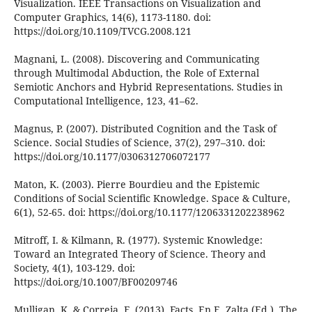
Visualization. IEEE Transactions on Visualization and
Computer Graphics, 14(6), 1173-1180. doi:
https://doi.org/10.1109/TVCG.2008.121
Magnani, L. (2008). Discovering and Communicating
through Multimodal Abduction, the Role of External
Semiotic Anchors and Hybrid Representations. Studies in
Computational Intelligence, 123, 41–62.
Magnus, P. (2007). Distributed Cognition and the Task of
Science. Social Studies of Science, 37(2), 297–310. doi:
https://doi.org/10.1177/0306312706072177
Maton, K. (2003). Pierre Bourdieu and the Epistemic
Conditions of Social Scientific Knowledge. Space & Culture,
6(1), 52-65. doi: https://doi.org/10.1177/1206331202238962
Mitroff, I. & Kilmann, R. (1977). Systemic Knowledge:
Toward an Integrated Theory of Science. Theory and
Society, 4(1), 103-129. doi:
https://doi.org/10.1007/BF00209746
Mulligan, K. & Correia, F. (2013). Facts. En E. Zalta (Ed.), The