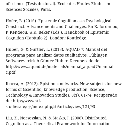
of science (Tesis doctoral). Ecole des Hautes Etudes en
Sciences Sociales, Paris.
Hofer, B. (2016). Epistemic Cognition as a Psychological
Construct: Advancements and Challenges. En K. Iordanou,
P. Kendeou, & K. Beker (Eds.), Handbook of Epistemic
Cognition (Capítulo 2). London: Routledge.
Huber, G. & Gürtler, L. (2013). AQUAD 7: Manual del
programa para analizar datos cualitativos. Tübingen:
Softwarevertrieb Günter Huber. Recuperado de:
http://www.aquad.de/materials/manual_aquad7/manual-
c.pdf
Ibarra, A. (2012). Epistemic networks. New subjects for new
forms of (scientific) knowledge production. Science,
Technology & Innovation Studies, 8(1), 61-74. Recuperado
de: http://www.sti-
studies.de/ojs/index.php/sti/article/view/121/93
Liu, Z., Nersessian, N. & Stasko, J. (2008). Distributed
Cognition as a Theoretical Framework for Information