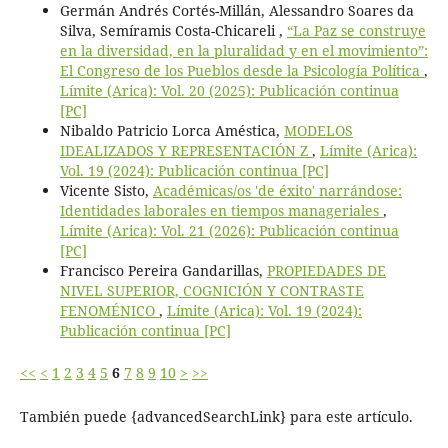
Germán Andrés Cortés-Millán, Alessandro Soares da
Silva, Semíramis Costa-Chicareli ,
“La Paz se construye
en la diversidad, en la pluralidad y en el movimiento”:
El Congreso de los Pueblos desde la Psicología Política
,
Límite (Arica): Vol. 20 (2025): Publicación continua
[PC]
Nibaldo Patricio Lorca Améstica,
MODELOS
IDEALIZADOS Y REPRESENTACIÓN Z
,
Límite (Arica):
Vol. 19 (2024): Publicación continua [PC]
Vicente Sisto,
Académicas/os 'de éxito' narrándose:
Identidades laborales en tiempos manageriales
,
Límite (Arica): Vol. 21 (2026): Publicación continua
[PC]
Francisco Pereira Gandarillas,
PROPIEDADES DE
NIVEL SUPERIOR, COGNICIÓN Y CONTRASTE
FENOMÉNICO
,
Límite (Arica): Vol. 19 (2024):
Publicación continua [PC]
<<
<
1
2
3
4
5
6
7
8
9
10
>
>>
También puede {advancedSearchLink} para este artículo.