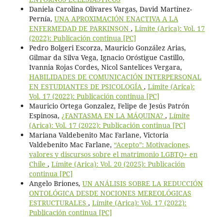
Daniela Carolina Olivares Vargas, David Martínez-
Pernía,
UNA APROXIMACIÓN ENACTIVA A LA
ENFERMEDAD DE PARKINSON
,
Límite (Arica): Vol. 17
(2022): Publicación continua [PC]
Pedro Bolgeri Escorza, Mauricio González Arias,
Gilmar da Silva Vega, Ignacio Oróstigue Castillo,
Ivannia Rojas Cordes, Nicol Santelices Vergara,
HABILIDADES DE COMUNICACIÓN INTERPERSONAL
EN ESTUDIANTES DE PSICOLOGÍA
,
Límite (Arica):
Vol. 17 (2022): Publicación continua [PC]
Mauricio Ortega Gonzalez, Felipe de Jesús Patrón
Espinosa,
¿FANTASMA EN LA MÁQUINA?
,
Límite
(Arica): Vol. 17 (2022): Publicación continua [PC]
Mariana Valdebenito Mac Farlane, Victoria
Valdebenito Mac Farlane,
“Acepto”: Motivaciones,
valores y discursos sobre el matrimonio LGBTQ+ en
Chile
,
Límite (Arica): Vol. 20 (2025): Publicación
continua [PC]
Angelo Briones,
UN ANÁLISIS SOBRE LA REDUCCIÓN
ONTOLÓGICA DESDE NOCIONES MEREOLÓGICAS
ESTRUCTURALES
,
Límite (Arica): Vol. 17 (2022):
Publicación continua [PC]