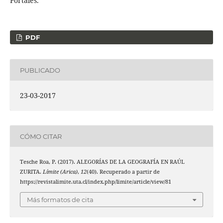
Portales.
PDF
PUBLICADO
23-03-2017
CÓMO CITAR
Tesche Roa, P. (2017). ALEGORÍAS DE LA GEOGRAFÍA EN RAÚL
ZURITA.
Límite (Arica)
,
12
(40). Recuperado a partir de
https://revistalimite.uta.cl/index.php/limite/article/view/81
Más formatos de cita