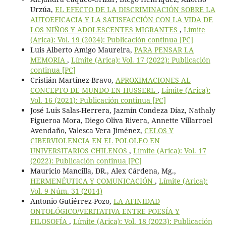
Urzúa,
EL EFECTO DE LA DISCRIMINACIÓN SOBRE LA
AUTOEFICACIA Y LA SATISFACCIÓN CON LA VIDA DE
LOS NIÑOS Y ADOLESCENTES MIGRANTES
,
Límite
(Arica): Vol. 19 (2024): Publicación continua [PC]
Luis Alberto Amigo Maureira,
PARA PENSAR LA
MEMORIA
,
Límite (Arica): Vol. 17 (2022): Publicación
continua [PC]
Cristián Martínez-Bravo,
APROXIMACIONES AL
CONCEPTO DE MUNDO EN HUSSERL
,
Límite (Arica):
Vol. 16 (2021): Publicación continua [PC]
José Luis Salas-Herrera, Jazmín Condeza Díaz, Nathaly
Figueroa Mora, Diego Oliva Rivera, Annette Villarroel
Avendaño, Valesca Vera Jiménez,
CELOS Y
CIBERVIOLENCIA EN EL POLOLEO EN
UNIVERSITARIOS CHILENOS
,
Límite (Arica): Vol. 17
(2022): Publicación continua [PC]
Mauricio Mancilla, DR., Alex Cárdena, Mg.,
HERMENÉUTICA Y COMUNICACIÓN
,
Límite (Arica):
Vol. 9 Núm. 31 (2014)
Antonio Gutiérrez-Pozo,
LA AFINIDAD
ONTOLÓGICO/VERITATIVA ENTRE POESÍA Y
FILOSOFÍA
,
Límite (Arica): Vol. 18 (2023): Publicación