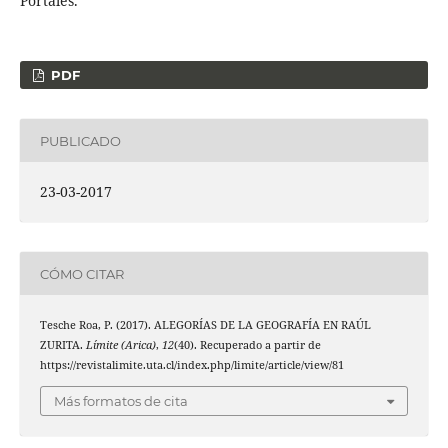
Portales.
PDF
PUBLICADO
23-03-2017
CÓMO CITAR
Tesche Roa, P. (2017). ALEGORÍAS DE LA GEOGRAFÍA EN RAÚL
ZURITA.
Límite (Arica)
,
12
(40). Recuperado a partir de
https://revistalimite.uta.cl/index.php/limite/article/view/81
Más formatos de cita