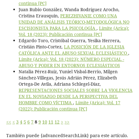
continua [PC]
Juan Rubio González, Wanda Rodríguez Arocho,
Cristina Erausquin,
PEREZHIVANIE COMO UNA
UNIDAD DE ANÁLISIS TEÓRICO-METODOLÓGICA NO
ESCISIONISTA PARA LA PSICOLOGÍA
,
Límite (Arica):
Vol. 18 (2023): Publicación continua [PC]
Edgardo Toro, Cristóbal Guerra, Yesika Herrera,
Cristián Pinto-Cortez,
LA POSICIÓN DE LA IGLESIA
CATÓLICA ANTE EL ABUSO SEXUAL ECLESIÁSTICO
,
Límite (Arica): Vol. 18 (2023): NÚMERO ESPECIAL -
ABUSO Y PODER EN ENTORNOS ECLESIÁSTICOS
Natalia Pérez-Ruíz, Yuniel Visbal-Berrio, Milgen
Sánchez-Villegas, Jesús Adrián Pérez, Elizabeth
Ortega-De Avila, Adriana Schlegel-Díaz,
REPRESENTACIONES SOCIALES SOBRE LA VIOLENCIA
EN EL NOVIAZGO DESDE LA PERSPECTIVA DEL
HOMBRE COMO VÍCTIMA
,
Límite (Arica): Vol. 17
(2022): Publicación continua [PC]
<<
<
3
4
5
6
7
8
9
10
11
12
>
>>
También puede {advancedSearchLink} para este artículo.