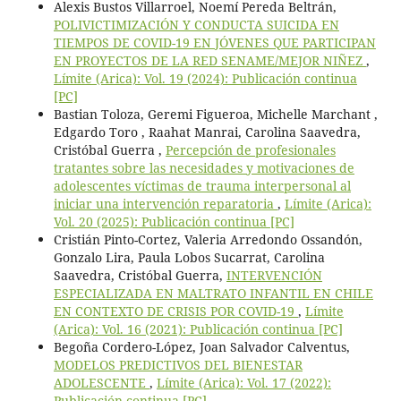
Alexis Bustos Villarroel, Noemí Pereda Beltrán,
POLIVICTIMIZACIÓN Y CONDUCTA SUICIDA EN
TIEMPOS DE COVID-19 EN JÓVENES QUE PARTICIPAN
EN PROYECTOS DE LA RED SENAME/MEJOR NIÑEZ
,
Límite (Arica): Vol. 19 (2024): Publicación continua
[PC]
Bastian Toloza, Geremi Figueroa, Michelle Marchant ,
Edgardo Toro , Raahat Manrai, Carolina Saavedra,
Cristóbal Guerra ,
Percepción de profesionales
tratantes sobre las necesidades y motivaciones de
adolescentes víctimas de trauma interpersonal al
iniciar una intervención reparatoria
,
Límite (Arica):
Vol. 20 (2025): Publicación continua [PC]
Cristián Pinto-Cortez, Valeria Arredondo Ossandón,
Gonzalo Lira, Paula Lobos Sucarrat, Carolina
Saavedra, Cristóbal Guerra,
INTERVENCIÓN
ESPECIALIZADA EN MALTRATO INFANTIL EN CHILE
EN CONTEXTO DE CRISIS POR COVID-19
,
Límite
(Arica): Vol. 16 (2021): Publicación continua [PC]
Begoña Cordero-López, Joan Salvador Calventus,
MODELOS PREDICTIVOS DEL BIENESTAR
ADOLESCENTE
,
Límite (Arica): Vol. 17 (2022):
Publicación continua [PC]