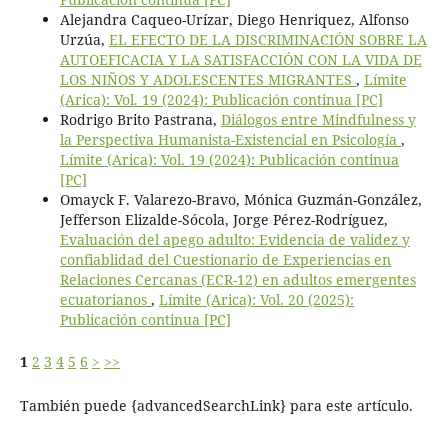
Alejandra Caqueo-Urízar, Diego Henriquez, Alfonso
Urzúa,
EL EFECTO DE LA DISCRIMINACIÓN SOBRE LA
AUTOEFICACIA Y LA SATISFACCIÓN CON LA VIDA DE
LOS NIÑOS Y ADOLESCENTES MIGRANTES
,
Límite
(Arica): Vol. 19 (2024): Publicación continua [PC]
Rodrigo Brito Pastrana,
Diálogos entre Mindfulness y
la Perspectiva Humanista-Existencial en Psicología
,
Límite (Arica): Vol. 19 (2024): Publicación continua
[PC]
Omayck F. Valarezo-Bravo, Mónica Guzmán-González,
Jefferson Elizalde-Sócola, Jorge Pérez-Rodríguez,
Evaluación del apego adulto: Evidencia de validez y
confiablidad del Cuestionario de Experiencias en
Relaciones Cercanas (ECR-12) en adultos emergentes
ecuatorianos
,
Límite (Arica): Vol. 20 (2025):
Publicación continua [PC]
1
2
3
4
5
6
>
>>
También puede {advancedSearchLink} para este artículo.