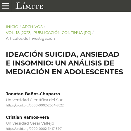
INICIO
/
ARCHIVOS
/
VOL. 18 (2023): PUBLICACIÓN CONTINUA [PC]
/
Artículos de Investigación
IDEACIÓN SUICIDA, ANSIEDAD
E INSOMNIO: UN ANÁLISIS DE
MEDIACIÓN EN ADOLESCENTES
Jonatan Baños-Chaparro
Universidad Científica del Sur
https://orcid.org/0000-0002-2604-7822
Cristian Ramos-Vera
Universidad César Vallejo
https://orcid.org/0000-0002-3417-5701