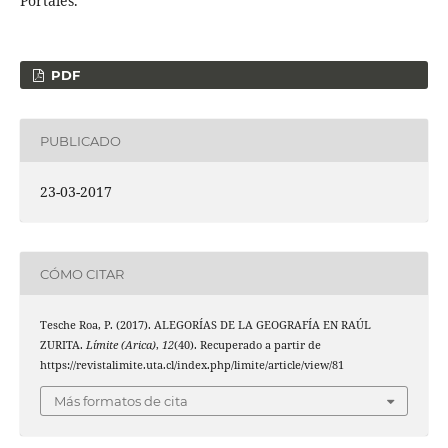
Portales.
PDF
PUBLICADO
23-03-2017
CÓMO CITAR
Tesche Roa, P. (2017). ALEGORÍAS DE LA GEOGRAFÍA EN RAÚL
ZURITA.
Límite (Arica)
,
12
(40). Recuperado a partir de
https://revistalimite.uta.cl/index.php/limite/article/view/81
Más formatos de cita