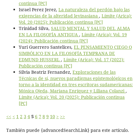
continua [PC]
Israel Perez Jerez,
La naturaleza del perdón bajo las
exigencias de la alteridad levinasiana
,
Límite (Arica):
Vol. 20 (2025): Publicación continua [PC]
Trinidad Silva,
SALUD MENTAL Y SALUD DEL ALMA
EN LA FILOSOFÍA ANTIGUA
,
Límite (Arica): Vol. 19
(2024): Publicación continua [PC]
Yuri Guerrero Santelices,
EL PENSAMIENTO CIEGO O
SIMBÓLICO EN LA FILOSOFÍA TEMPRANA DE
EDMUND HUSSERL
,
Límite (Arica): Vol. 17 (2022):
Publicación continua [PC]
Silvia Beatriz Fernandez,
Exploraciones de las
Técnicas de sí, nuevos paradigmas epistemológicos en
torno a la identidad en tres escritoras sudamericanas:
Mónica Ojeda, Mariana Enríquez y Liliana Colanzi
,
Límite (Arica): Vol. 20 (2025): Publicación continua
[PC]
<<
<
1
2
3
4
5
6
7
8
9
10
>
>>
También puede {advancedSearchLink} para este artículo.