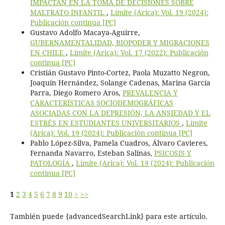
IMPACTAN EN LA TOMA DE DECISIONES SOBRE
MALTRATO INFANTIL
,
Límite (Arica): Vol. 19 (2024):
Publicación continua [PC]
Gustavo Adolfo Macaya-Aguirre,
GUBERNAMENTALIDAD, BIOPODER Y MIGRACIONES
EN CHILE
,
Límite (Arica): Vol. 17 (2022): Publicación
continua [PC]
Cristián Gustavo Pinto-Cortez, Paola Muzatto Negron,
Joaquín Hernández, Solange Cadenas, Marina García
Parra, Diego Romero Aros,
PREVALENCIA Y
CARACTERÍSTICAS SOCIODEMOGRÁFICAS
ASOCIADAS CON LA DEPRESIÓN, LA ANSIEDAD Y EL
ESTRÉS EN ESTUDIANTES UNIVERSITARIOS
,
Límite
(Arica): Vol. 19 (2024): Publicación continua [PC]
Pablo López-Silva, Pamela Cuadros, Álvaro Cavieres,
Fernanda Navarro, Esteban Salinas,
PSICOSIS Y
PATOLOGÍA
,
Límite (Arica): Vol. 19 (2024): Publicación
continua [PC]
1
2
3
4
5
6
7
8
9
10
>
>>
También puede {advancedSearchLink} para este artículo.