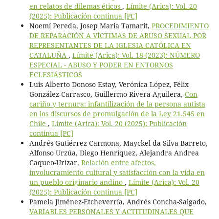
en relatos de dilemas éticos
,
Límite (Arica): Vol. 20
(2025): Publicación continua [PC]
Noemí Pereda, Josep Maria Tamarit,
PROCEDIMIENTO
DE REPARACIÓN A VÍCTIMAS DE ABUSO SEXUAL POR
REPRESENTANTES DE LA IGLESIA CATÓLICA EN
CATALUÑA
,
Límite (Arica): Vol. 18 (2023): NÚMERO
ESPECIAL - ABUSO Y PODER EN ENTORNOS
ECLESIÁSTICOS
Luis Alberto Donoso Estay, Verónica López, Félix
González-Carrasco, Guillermo Rivera-Aguilera,
Con
cariño y ternura: infantilización de la persona autista
en los discursos de promulgación de la Ley 21.545 en
Chile
,
Límite (Arica): Vol. 20 (2025): Publicación
continua [PC]
Andrés Gutiérrez Carmona, Mayckel da Silva Barreto,
Alfonso Urzúa, Diego Henríquez, Alejandra Andrea
Caqueo-Urízar,
Relación entre afectos,
involucramiento cultural y satisfacción con la vida en
un pueblo originario andino
,
Límite (Arica): Vol. 20
(2025): Publicación continua [PC]
Pamela Jiménez-Etcheverría, Andrés Concha-Salgado,
VARIABLES PERSONALES Y ACTITUDINALES QUE