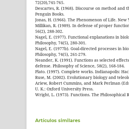
72(20),741-765.
Descartes, R. (1968). Discourse on method and th
Penguin Books.
Jonas, H. (1966). The Phenomenon of Life. New
Millikan, R. (1989). In defense of proper functio
56(2), 288-302.
Nagel, E. (1977). Functional explanations in biol
Philosophy, 74(5), 280-301.
Nagel, E. (1977b). Goal-directed processes in bio
Philosophy, 74(5), 261-279.
Neander, K. (1991). Functions as selected effect
defense. Philosophy of Science, 58(2), 168-184.
Plato. (1997). Complete works. Indianapolis: Ha
Ruse, M. (2002). Evolutionary biology and teleol
Ariew, Robert Cummins, and Mark Perlman (Eds.)
U. K.: Oxford University Press.
Wright, L. (1973). Functions. The Philosophical R
Artículos similares