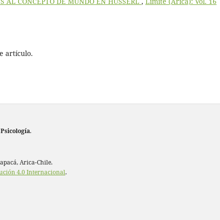
S AL CONCEPTO DE MUNDO EN HUSSERL
,
Límite (Arica): Vol. 16
 artículo.
 Psicología
.
rapacá, Arica-Chile.
ución 4.0 Internacional
.