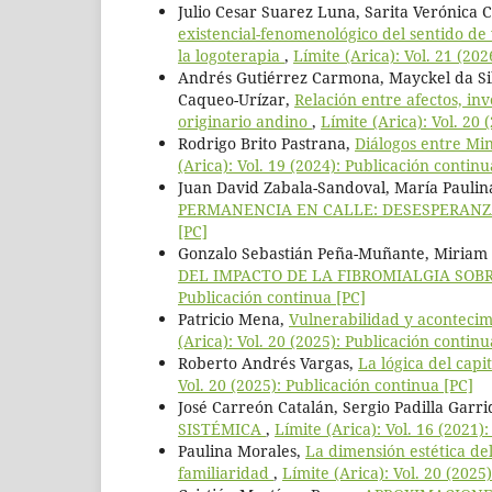
Julio Cesar Suarez Luna, Sarita Verónica 
existencial-fenomenológico del sentido de
la logoterapia
,
Límite (Arica): Vol. 21 (20
Andrés Gutiérrez Carmona, Mayckel da Si
Caqueo-Urízar,
Relación entre afectos, in
originario andino
,
Límite (Arica): Vol. 20 
Rodrigo Brito Pastrana,
Diálogos entre Min
(Arica): Vol. 19 (2024): Publicación continu
Juan David Zabala-Sandoval, María Paulin
PERMANENCIA EN CALLE: DESESPERANZ
[PC]
Gonzalo Sebastián Peña-Muñante, Miriam 
DEL IMPACTO DE LA FIBROMIALGIA SOB
Publicación continua [PC]
Patricio Mena,
Vulnerabilidad y acontecimi
(Arica): Vol. 20 (2025): Publicación continu
Roberto Andrés Vargas,
La lógica del cap
Vol. 20 (2025): Publicación continua [PC]
José Carreón Catalán, Sergio Padilla Garr
SISTÉMICA
,
Límite (Arica): Vol. 16 (2021)
Paulina Morales,
La dimensión estética de
familiaridad
,
Límite (Arica): Vol. 20 (2025