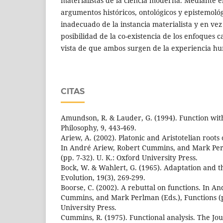
materialistas de la ciencia moderna. Mediante e
argumentos históricos, ontológicos y epistemológ
inadecuado de la instancia materialista y en vez
posibilidad de la co-existencia de los enfoques ca
vista de que ambos surgen de la experiencia h
CITAS
Amundson, R. & Lauder, G. (1994). Function wit
Philosophy, 9, 443-469.
Ariew, A. (2002). Platonic and Aristotelian roots
In André Ariew, Robert Cummins, and Mark Perl
(pp. 7-32). U. K.: Oxford University Press.
Bock, W. & Wahlert, G. (1965). Adaptation and 
Evolution, 19(3), 269-299.
Boorse, C. (2002). A rebuttal on functions. In A
Cummins, and Mark Perlman (Eds.), Functions (pp
University Press.
Cummins, R. (1975). Functional analysis. The Jou