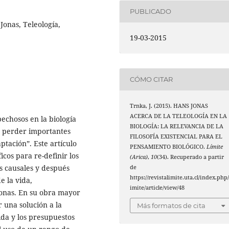
PUBLICADO
Jonas, Teleología,
19-03-2015
CÓMO CITAR
Trnka, J. (2015). HANS JONAS
ACERCA DE LA TELEOLOGÍA EN LA
echosos en la biología
BIOLOGÍA: LA RELEVANCIA DE LA
n perder importantes
FILOSOFÍA EXISTENCIAL PARA EL
ptación”. Este artículo
PENSAMIENTO BIOLÓGICO.
Límite
icos para re-definir los
(Arica)
,
10
(34). Recuperado a partir
s causales y después
de
https://revistalimite.uta.cl/index.php/
e la vida,
imite/article/view/48
 Jonas. En su obra mayor
una solución a la
Más formatos de cita
ida y los presupuestos