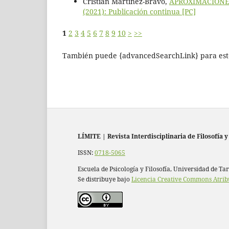
Cristián Martínez-Bravo,
APROXIMACIONE
(2021): Publicación continua [PC]
1
2
3
4
5
6
7
8
9
10
>
>>
También puede {advancedSearchLink} para este
LÍMITE
|
Revista Interdisciplinaria de Filosofía y
ISSN:
0718-5065
Escuela de Psicología y Filosofía, Universidad de Ta
Se distribuye bajo
Licencia Creative Commons Atrib