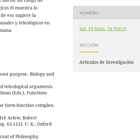
l uso de un rango de
icos él muestra lo
NÚMERO
 de eso sugiere la
usales y teleológicos en
Vol. 10 Núm. 34 (2015)
umana.
SECCIÓN
Artículos de Investigación
hout purpose. Biology and
 of teleological arguments.
man (Eds.), Functions
the form-function complex.
ndré Ariew, Robert
. 63-112). U. K.: Oxford
rnal of Philosophy,