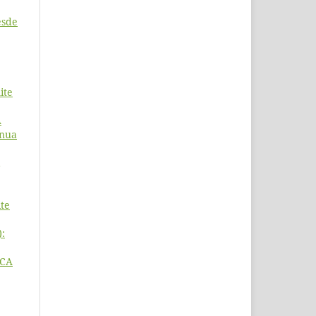
esde
ite
A
inua
te
):
ICA