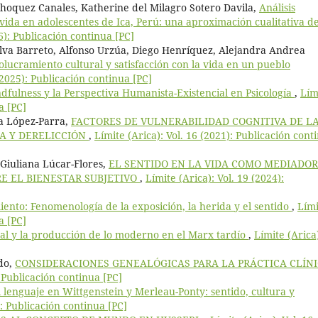
Choquez Canales, Katherine del Milagro Sotero Davila,
Análisis
 vida en adolescentes de Ica, Perú: una aproximación cualitativa d
26): Publicación continua [PC]
lva Barreto, Alfonso Urzúa, Diego Henríquez, Alejandra Andrea
volucramiento cultural y satisfacción con la vida en un pueblo
(2025): Publicación continua [PC]
dfulness y la Perspectiva Humanista-Existencial en Psicología
,
Lím
a [PC]
a López-Parra,
FACTORES DE VULNERABILIDAD COGNITIVA DE L
A Y DERELICCIÓN
,
Límite (Arica): Vol. 16 (2021): Publicación cont
Giuliana Lúcar-Flores,
EL SENTIDO EN LA VIDA COMO MEDIADOR
RE EL BIENESTAR SUBJETIVO
,
Límite (Arica): Vol. 19 (2024):
ento: Fenomenología de la exposición, la herida y el sentido
,
Lími
a [PC]
ital y la producción de lo moderno en el Marx tardío
,
Límite (Arica
ido,
CONSIDERACIONES GENEALÓGICAS PARA LA PRÁCTICA CLÍN
: Publicación continua [PC]
l lenguaje en Wittgenstein y Merleau-Ponty: sentido, cultura y
): Publicación continua [PC]