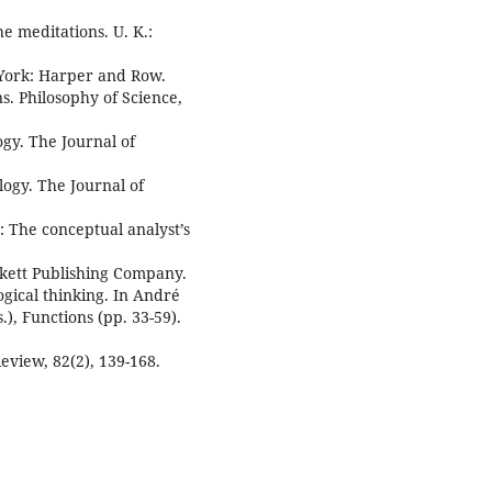
e meditations. U. K.:
 York: Harper and Row.
ns. Philosophy of Science,
ogy. The Journal of
logy. The Journal of
s: The conceptual analyst’s
ckett Publishing Company.
ogical thinking. In André
, Functions (pp. 33-59).
eview, 82(2), 139-168.