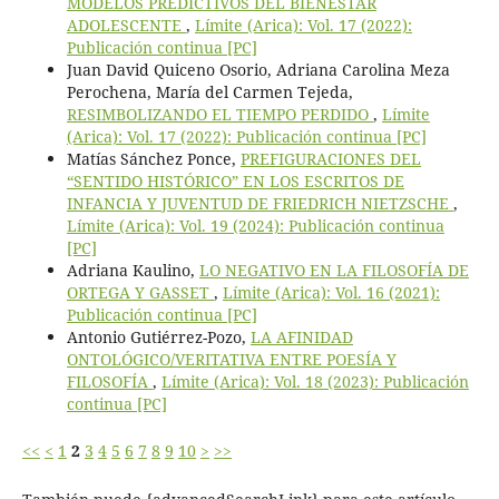
MODELOS PREDICTIVOS DEL BIENESTAR
ADOLESCENTE
,
Límite (Arica): Vol. 17 (2022):
Publicación continua [PC]
Juan David Quiceno Osorio, Adriana Carolina Meza
Perochena, María del Carmen Tejeda,
RESIMBOLIZANDO EL TIEMPO PERDIDO
,
Límite
(Arica): Vol. 17 (2022): Publicación continua [PC]
Matías Sánchez Ponce,
PREFIGURACIONES DEL
“SENTIDO HISTÓRICO” EN LOS ESCRITOS DE
INFANCIA Y JUVENTUD DE FRIEDRICH NIETZSCHE
,
Límite (Arica): Vol. 19 (2024): Publicación continua
[PC]
Adriana Kaulino,
LO NEGATIVO EN LA FILOSOFÍA DE
ORTEGA Y GASSET
,
Límite (Arica): Vol. 16 (2021):
Publicación continua [PC]
Antonio Gutiérrez-Pozo,
LA AFINIDAD
ONTOLÓGICO/VERITATIVA ENTRE POESÍA Y
FILOSOFÍA
,
Límite (Arica): Vol. 18 (2023): Publicación
continua [PC]
<<
<
1
2
3
4
5
6
7
8
9
10
>
>>