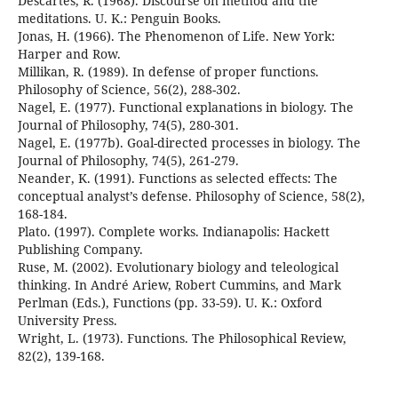
Descartes, R. (1968). Discourse on method and the
meditations. U. K.: Penguin Books.
Jonas, H. (1966). The Phenomenon of Life. New York:
Harper and Row.
Millikan, R. (1989). In defense of proper functions.
Philosophy of Science, 56(2), 288-302.
Nagel, E. (1977). Functional explanations in biology. The
Journal of Philosophy, 74(5), 280-301.
Nagel, E. (1977b). Goal-directed processes in biology. The
Journal of Philosophy, 74(5), 261-279.
Neander, K. (1991). Functions as selected effects: The
conceptual analyst’s defense. Philosophy of Science, 58(2),
168-184.
Plato. (1997). Complete works. Indianapolis: Hackett
Publishing Company.
Ruse, M. (2002). Evolutionary biology and teleological
thinking. In André Ariew, Robert Cummins, and Mark
Perlman (Eds.), Functions (pp. 33-59). U. K.: Oxford
University Press.
Wright, L. (1973). Functions. The Philosophical Review,
82(2), 139-168.