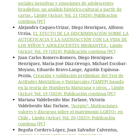
sociales negativas y emociones de adolescentes
brasileños: un análisis histórico-cultural a partir de
cartas
,
Límite (Arica): Vol. 21 (2026): Publicación
continua [PC]
Alejandra Caqueo-Urízar, Diego Henriquez, Alfonso
Urzúa,
EL EFECTO DE LA DISCRIMINACIÓN SOBRE LA
AUTOEFICACIA Y LA SATISFACCIÓN CON LA VIDA DE
LOS NIÑOS Y ADOLESCENTES MIGRANTES
,
Límite
(Arica): Vol. 19 (2024): Publicación continua [PC]
Juan Carlos Romero-Romero, Diego Henríquez-
Henríquez, María-José Díaz-Orengo, Michael Escobar-
Moyano, Eduardo Bravo-Lange, Agustín Espinosa-
Pezzia,
Creación y validación preliminar del Test de
Actitudes Matrízticas y Patriarcales (TAMYP) basado
en la teoría de Humberto Maturana y otros.
,
Límite
(Arica): Vol. 19 (2024): Publicación continua [PC]
Mariana Valdebenito Mac Farlane, Victoria
Valdebenito Mac Farlane,
“Acepto”: Motivaciones,
valores y discursos sobre el matrimonio LGBTQ+ en
Chile
,
Límite (Arica): Vol. 20 (2025): Publicación
continua [PC]
Begoña Cordero-López, Joan Salvador Calventus,