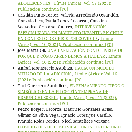
ADOLESCENTES
,
Límite (Arica): Vol. 18 (2023):
Publicación continua [PC]
Cristián Pinto-Cortez, Valeria Arredondo Ossandón,
Gonzalo Lira, Paula Lobos Sucarrat, Carolina
Saavedra, Cristóbal Guerra,
INTERVENCIÓN
ESPECIALIZADA EN MALTRATO INFANTIL EN CHILE
EN CONTEXTO DE CRISIS POR COVID-19
,
Límite
(Arica): Vol. 16 (2021): Publicación continua [PC]
José María Gil,
UNA EXPLICACIÓN CONECTIVISTA DE
POR QUÉ Y CÓMO APRENDEMOS A HABLAR
,
Límite
(Arica): Vol. 16 (2021): Publicación continua [PC]
Aníbal Monasterio Astobiza,
HACIA UN MODELO
SITUADO DE LA ADICCIÓN
,
Límite (Arica): Vol. 16
(2021): Publicación continua [PC]
Yuri Guerrero Santelices,
EL PENSAMIENTO CIEGO O
SIMBÓLICO EN LA FILOSOFÍA TEMPRANA DE
EDMUND HUSSERL
,
Límite (Arica): Vol. 17 (2022):
Publicación continua [PC]
Pedro Bolgeri Escorza, Mauricio González Arias,
Gilmar da Silva Vega, Ignacio Oróstigue Castillo,
Ivannia Rojas Cordes, Nicol Santelices Vergara,
HABILIDADES DE COMUNICACIÓN INTERPERSONAL