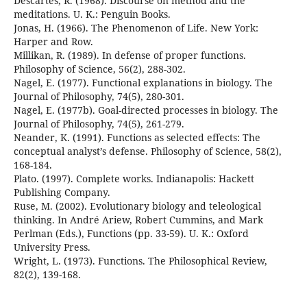
Descartes, R. (1968). Discourse on method and the
meditations. U. K.: Penguin Books.
Jonas, H. (1966). The Phenomenon of Life. New York:
Harper and Row.
Millikan, R. (1989). In defense of proper functions.
Philosophy of Science, 56(2), 288-302.
Nagel, E. (1977). Functional explanations in biology. The
Journal of Philosophy, 74(5), 280-301.
Nagel, E. (1977b). Goal-directed processes in biology. The
Journal of Philosophy, 74(5), 261-279.
Neander, K. (1991). Functions as selected effects: The
conceptual analyst’s defense. Philosophy of Science, 58(2),
168-184.
Plato. (1997). Complete works. Indianapolis: Hackett
Publishing Company.
Ruse, M. (2002). Evolutionary biology and teleological
thinking. In André Ariew, Robert Cummins, and Mark
Perlman (Eds.), Functions (pp. 33-59). U. K.: Oxford
University Press.
Wright, L. (1973). Functions. The Philosophical Review,
82(2), 139-168.