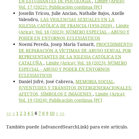
EN ESTUDIANTES DE PSICOLOGÍA
,
Límite (Arica):
Vol. 17 (2022): Publicación continua [PC]
Josselin Tricou, Julie Ancian, Nathalie Bajos, Axelle
Valendru,
LAS VIOLENCIAS SEXUALES EN LA
IGLESIA CATÓLICA DE FRANCIA (1950-2020)
,
Límite
(Arica): Vol. 18 (2023): NÚMERO ESPECIAL - ABUSO Y
PODER EN ENTORNOS ECLESIÁSTICOS
Noemí Pereda, Josep Maria Tamarit,
PROCEDIMIENTO
DE REPARACIÓN A VÍCTIMAS DE ABUSO SEXUAL POR
REPRESENTANTES DE LA IGLESIA CATÓLICA EN
CATALUÑA
,
Límite (Arica): Vol. 18 (2023): NÚMERO
ESPECIAL - ABUSO Y PODER EN ENTORNOS
ECLESIÁSTICOS
Daniel Jofré, José Cabrera,
MEMORIA SOCIAL,
JUVENTUDES Y TRÁNSITOS INTERGENERACIONALES:
AFECTOS, SÍMBOLOS E IMÁGENES
,
Límite (Arica):
Vol. 19 (2024): Publicación continua [PC]
<<
<
1
2
3
4
5
6
7
8
9
10
>
>>
También puede {advancedSearchLink} para este artículo.