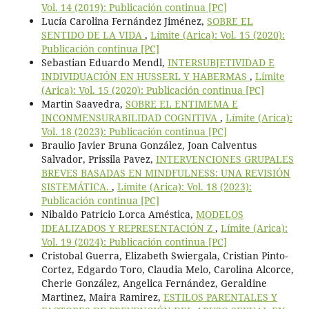
Vol. 14 (2019): Publicación continua [PC]
Lucía Carolina Fernández Jiménez,
SOBRE EL
SENTIDO DE LA VIDA
,
Límite (Arica): Vol. 15 (2020):
Publicación continua [PC]
Sebastian Eduardo Mendl,
INTERSUBJETIVIDAD E
INDIVIDUACIÓN EN HUSSERL Y HABERMAS
,
Límite
(Arica): Vol. 15 (2020): Publicación continua [PC]
Martin Saavedra,
SOBRE EL ENTIMEMA E
INCONMENSURABILIDAD COGNITIVA
,
Límite (Arica):
Vol. 18 (2023): Publicación continua [PC]
Braulio Javier Bruna González, Joan Calventus
Salvador, Prissila Pavez,
INTERVENCIONES GRUPALES
BREVES BASADAS EN MINDFULNESS: UNA REVISIÓN
SISTEMÁTICA.
,
Límite (Arica): Vol. 18 (2023):
Publicación continua [PC]
Nibaldo Patricio Lorca Améstica,
MODELOS
IDEALIZADOS Y REPRESENTACIÓN Z
,
Límite (Arica):
Vol. 19 (2024): Publicación continua [PC]
Cristobal Guerra, Elizabeth Swiergala, Cristian Pinto-
Cortez, Edgardo Toro, Claudia Melo, Carolina Alcorce,
Cherie González, Angelica Fernández, Geraldine
Martinez, Maira Ramirez,
ESTILOS PARENTALES Y