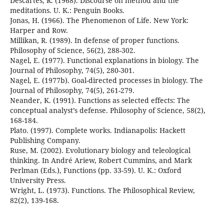
Descartes, R. (1968). Discourse on method and the
meditations. U. K.: Penguin Books.
Jonas, H. (1966). The Phenomenon of Life. New York:
Harper and Row.
Millikan, R. (1989). In defense of proper functions.
Philosophy of Science, 56(2), 288-302.
Nagel, E. (1977). Functional explanations in biology. The
Journal of Philosophy, 74(5), 280-301.
Nagel, E. (1977b). Goal-directed processes in biology. The
Journal of Philosophy, 74(5), 261-279.
Neander, K. (1991). Functions as selected effects: The
conceptual analyst’s defense. Philosophy of Science, 58(2),
168-184.
Plato. (1997). Complete works. Indianapolis: Hackett
Publishing Company.
Ruse, M. (2002). Evolutionary biology and teleological
thinking. In André Ariew, Robert Cummins, and Mark
Perlman (Eds.), Functions (pp. 33-59). U. K.: Oxford
University Press.
Wright, L. (1973). Functions. The Philosophical Review,
82(2), 139-168.