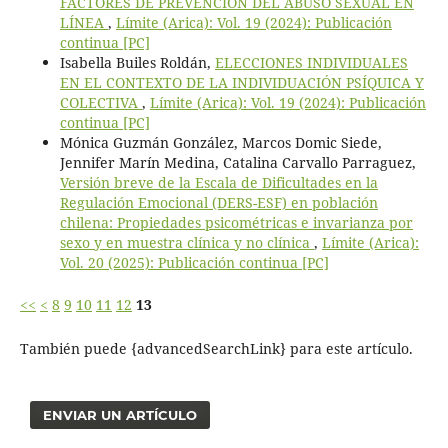
FACTORES DE PREVENCIÓN DEL ABUSO SEXUAL EN
LÍNEA
,
Límite (Arica): Vol. 19 (2024): Publicación
continua [PC]
Isabella Builes Roldán,
ELECCIONES INDIVIDUALES
EN EL CONTEXTO DE LA INDIVIDUACIÓN PSÍQUICA Y
COLECTIVA
,
Límite (Arica): Vol. 19 (2024): Publicación
continua [PC]
Mónica Guzmán González, Marcos Domic Siede,
Jennifer Marín Medina, Catalina Carvallo Parraguez,
Versión breve de la Escala de Dificultades en la
Regulación Emocional (DERS-ESF) en población
chilena: Propiedades psicométricas e invarianza por
sexo y en muestra clínica y no clínica
,
Límite (Arica):
Vol. 20 (2025): Publicación continua [PC]
<<
<
8
9
10
11
12
13
También puede {advancedSearchLink} para este artículo.
ENVIAR UN ARTÍCULO