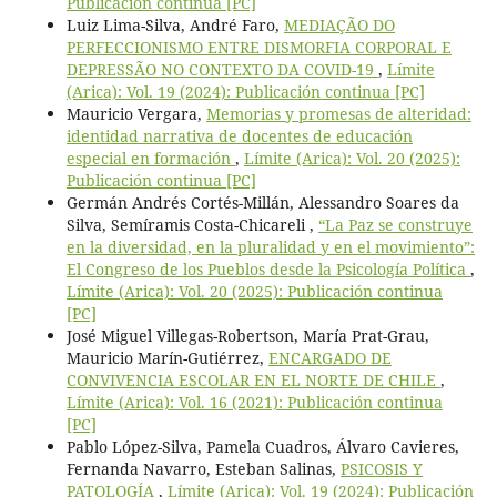
Publicación continua [PC]
Luiz Lima-Silva, André Faro,
MEDIAÇÃO DO
PERFECCIONISMO ENTRE DISMORFIA CORPORAL E
DEPRESSÃO NO CONTEXTO DA COVID-19
,
Límite
(Arica): Vol. 19 (2024): Publicación continua [PC]
Mauricio Vergara,
Memorias y promesas de alteridad:
identidad narrativa de docentes de educación
especial en formación
,
Límite (Arica): Vol. 20 (2025):
Publicación continua [PC]
Germán Andrés Cortés-Millán, Alessandro Soares da
Silva, Semíramis Costa-Chicareli ,
“La Paz se construye
en la diversidad, en la pluralidad y en el movimiento”:
El Congreso de los Pueblos desde la Psicología Política
,
Límite (Arica): Vol. 20 (2025): Publicación continua
[PC]
José Miguel Villegas-Robertson, María Prat-Grau,
Mauricio Marín-Gutiérrez,
ENCARGADO DE
CONVIVENCIA ESCOLAR EN EL NORTE DE CHILE
,
Límite (Arica): Vol. 16 (2021): Publicación continua
[PC]
Pablo López-Silva, Pamela Cuadros, Álvaro Cavieres,
Fernanda Navarro, Esteban Salinas,
PSICOSIS Y
PATOLOGÍA
,
Límite (Arica): Vol. 19 (2024): Publicación