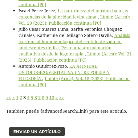
continua [PC]
Israel Perez Jerez,
La naturaleza del perdón bajo las
exigencias de la alteridad levinasiana
,
Límite (Arica):
Vol. 20 (2025): Publicación continua [PC]
Julio Cesar Suarez Luna, Sarita Verónica Choquez
Canales, Katherine del Milagro Sotero Davila,
Análisis
existencial-fenomenológico del sentido de vida en
adolescentes de Ica, Perú: una aproximación
cualitativa desde la logoterapia
,
Límite (Arica): Vol. 21
(2026): Publicación continua [PC]
Antonio Gutiérrez-Pozo,
LA AFINIDAD
ONTOLÓGICO/VERITATIVA ENTRE POESÍA Y
FILOSOFÍA
,
Límite (Arica): Vol. 18 (2023): Publicación
continua [PC]
<<
<
1
2
3
4
5
6
7
8
9
10
>
>>
También puede {advancedSearchLink} para este artículo.
ENVIAR UN ARTÍCULO