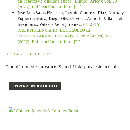
en relatos de dilemas éticos
,
Límite (Arica): Vol. 20
(2025): Publicación continua [PC]
José Luis Salas-Herrera, Jazmín Condeza Díaz, Nathaly
Figueroa Mora, Diego Oliva Rivera, Annette Villarroel
Avendaño, Valesca Vera Jiménez,
CELOS Y
CIBERVIOLENCIA EN EL POLOLEO EN
UNIVERSITARIOS CHILENOS
,
Límite (Arica): Vol. 17
(2022): Publicación continua [PC]
1
2
3
4
5
6
7
8
9
10
>
>>
También puede {advancedSearchLink} para este artículo.
ENVIAR UN ARTÍCULO