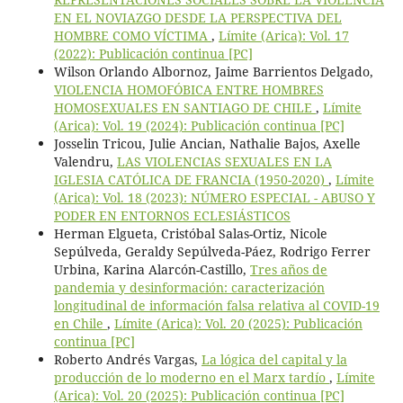
EN EL NOVIAZGO DESDE LA PERSPECTIVA DEL
HOMBRE COMO VÍCTIMA
,
Límite (Arica): Vol. 17
(2022): Publicación continua [PC]
Wilson Orlando Albornoz, Jaime Barrientos Delgado,
VIOLENCIA HOMOFÓBICA ENTRE HOMBRES
HOMOSEXUALES EN SANTIAGO DE CHILE
,
Límite
(Arica): Vol. 19 (2024): Publicación continua [PC]
Josselin Tricou, Julie Ancian, Nathalie Bajos, Axelle
Valendru,
LAS VIOLENCIAS SEXUALES EN LA
IGLESIA CATÓLICA DE FRANCIA (1950-2020)
,
Límite
(Arica): Vol. 18 (2023): NÚMERO ESPECIAL - ABUSO Y
PODER EN ENTORNOS ECLESIÁSTICOS
Herman Elgueta, Cristóbal Salas-Ortiz, Nicole
Sepúlveda, Geraldy Sepúlveda-Páez, Rodrigo Ferrer
Urbina, Karina Alarcón-Castillo,
Tres años de
pandemia y desinformación: caracterización
longitudinal de información falsa relativa al COVID-19
en Chile
,
Límite (Arica): Vol. 20 (2025): Publicación
continua [PC]
Roberto Andrés Vargas,
La lógica del capital y la
producción de lo moderno en el Marx tardío
,
Límite
(Arica): Vol. 20 (2025): Publicación continua [PC]