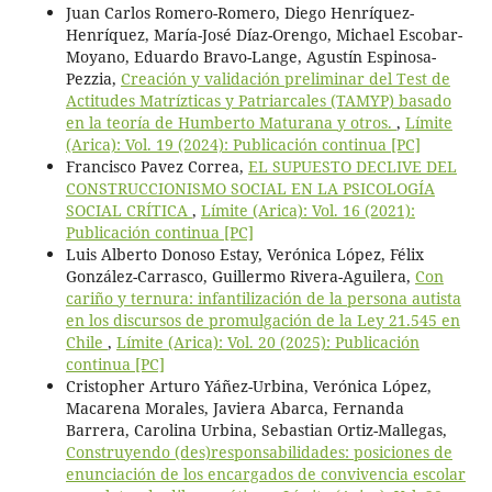
Juan Carlos Romero-Romero, Diego Henríquez-
Henríquez, María-José Díaz-Orengo, Michael Escobar-
Moyano, Eduardo Bravo-Lange, Agustín Espinosa-
Pezzia,
Creación y validación preliminar del Test de
Actitudes Matrízticas y Patriarcales (TAMYP) basado
en la teoría de Humberto Maturana y otros.
,
Límite
(Arica): Vol. 19 (2024): Publicación continua [PC]
Francisco Pavez Correa,
EL SUPUESTO DECLIVE DEL
CONSTRUCCIONISMO SOCIAL EN LA PSICOLOGÍA
SOCIAL CRÍTICA
,
Límite (Arica): Vol. 16 (2021):
Publicación continua [PC]
Luis Alberto Donoso Estay, Verónica López, Félix
González-Carrasco, Guillermo Rivera-Aguilera,
Con
cariño y ternura: infantilización de la persona autista
en los discursos de promulgación de la Ley 21.545 en
Chile
,
Límite (Arica): Vol. 20 (2025): Publicación
continua [PC]
Cristopher Arturo Yáñez-Urbina, Verónica López,
Macarena Morales, Javiera Abarca, Fernanda
Barrera, Carolina Urbina, Sebastian Ortiz-Mallegas,
Construyendo (des)responsabilidades: posiciones de
enunciación de los encargados de convivencia escolar