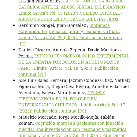
Cristián Pinto-Cortez,
LA POSICIÓN DE LA IGLESIA
CATÓLICA ANTE EL ABUSO SEXUAL ECLESIÁSTICO
,
Límite (Arica): Vol. 18 (2023): NÚMERO ESPECIAL -
ABUSO Y PODER EN ENTORNOS ECLESIÁSTICOS
Gerónimo Rangel, Juan González ,
Sintiencia
extendida. Esquema corporal y realidad virtual.
,
Límite (Arica): Vol. 20 (2025): Publicación continua
[PC]
Daniela Pizarro, Antonia Zepeda, David Martínez-
Pernía,
ESTUDIO FENOMENOLÓGICO EXPERIMENTAL
DE LA EMPATÍA POR DOLOR EN ADULTO MAYOR
SANO
,
Límite (Arica): Vol. 18 (2023): Publicación
continua [PC]
José Luis Salas-Herrera, Jazmín Condeza Díaz, Nathaly
Figueroa Mora, Diego Oliva Rivera, Annette Villarroel
Avendaño, Valesca Vera Jiménez,
CELOS Y
CIBERVIOLENCIA EN EL POLOLEO EN
UNIVERSITARIOS CHILENOS
,
Límite (Arica): Vol. 17
(2022): Publicación continua [PC]
Mauricio Mercado, Jorge Morillo-Mejía, Fabián
Román,
Cognición moral en pacientes con ideación
suicida: Una investigación con resonancia magnética
funcional
,
Límite (Arica): Vol. 20 (2025): Publicación