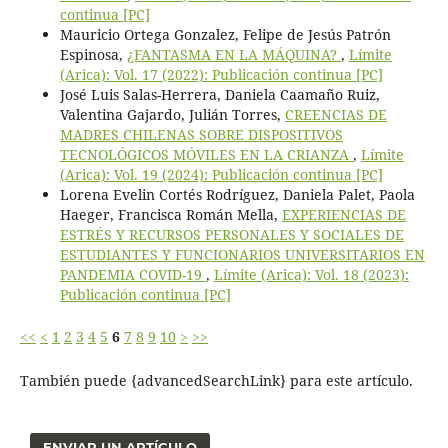
continua [PC]
Mauricio Ortega Gonzalez, Felipe de Jesús Patrón
Espinosa,
¿FANTASMA EN LA MÁQUINA?
,
Límite
(Arica): Vol. 17 (2022): Publicación continua [PC]
José Luis Salas-Herrera, Daniela Caamaño Ruiz,
Valentina Gajardo, Julián Torres,
CREENCIAS DE
MADRES CHILENAS SOBRE DISPOSITIVOS
TECNOLÓGICOS MÓVILES EN LA CRIANZA
,
Límite
(Arica): Vol. 19 (2024): Publicación continua [PC]
Lorena Evelin Cortés Rodríguez, Daniela Palet, Paola
Haeger, Francisca Román Mella,
EXPERIENCIAS DE
ESTRÉS Y RECURSOS PERSONALES Y SOCIALES DE
ESTUDIANTES Y FUNCIONARIOS UNIVERSITARIOS EN
PANDEMIA COVID-19
,
Límite (Arica): Vol. 18 (2023):
Publicación continua [PC]
<<
<
1
2
3
4
5
6
7
8
9
10
>
>>
También puede {advancedSearchLink} para este artículo.
ENVIAR UN ARTÍCULO