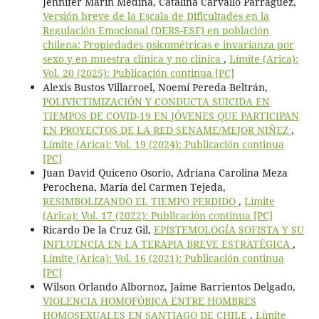
Jennifer Marín Medina, Catalina Carvallo Parraguez,
Versión breve de la Escala de Dificultades en la
Regulación Emocional (DERS-ESF) en población
chilena: Propiedades psicométricas e invarianza por
sexo y en muestra clínica y no clínica
,
Límite (Arica):
Vol. 20 (2025): Publicación continua [PC]
Alexis Bustos Villarroel, Noemí Pereda Beltrán,
POLIVICTIMIZACIÓN Y CONDUCTA SUICIDA EN
TIEMPOS DE COVID-19 EN JÓVENES QUE PARTICIPAN
EN PROYECTOS DE LA RED SENAME/MEJOR NIÑEZ
,
Límite (Arica): Vol. 19 (2024): Publicación continua
[PC]
Juan David Quiceno Osorio, Adriana Carolina Meza
Perochena, María del Carmen Tejeda,
RESIMBOLIZANDO EL TIEMPO PERDIDO
,
Límite
(Arica): Vol. 17 (2022): Publicación continua [PC]
Ricardo De la Cruz Gil,
EPISTEMOLOGÍA SOFISTA Y SU
INFLUENCIA EN LA TERAPIA BREVE ESTRATÉGICA
,
Límite (Arica): Vol. 16 (2021): Publicación continua
[PC]
Wilson Orlando Albornoz, Jaime Barrientos Delgado,
VIOLENCIA HOMOFÓBICA ENTRE HOMBRES
HOMOSEXUALES EN SANTIAGO DE CHILE
,
Límite