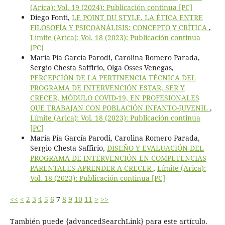
(Arica): Vol. 19 (2024): Publicación continua [PC]
Diego Fonti,
LE POINT DU STYLE. LA ÉTICA ENTRE
FILOSOFÍA Y PSICOANÁLISIS: CONCEPTO Y CRÍTICA
,
Límite (Arica): Vol. 18 (2023): Publicación continua
[PC]
María Pía García Parodi, Carolina Romero Parada,
Sergio Chesta Saffirio, Olga Osses Venegas,
PERCEPCIÓN DE LA PERTINENCIA TÉCNICA DEL
PROGRAMA DE INTERVENCIÓN ESTAR, SER Y
CRECER, MÓDULO COVID-19, EN PROFESIONALES
QUE TRABAJAN CON POBLACIÓN INFANTO-JUVENIL
,
Límite (Arica): Vol. 18 (2023): Publicación continua
[PC]
María Pía García Parodi, Carolina Romero Parada,
Sergio Chesta Saffirio,
DISEÑO Y EVALUACIÓN DEL
PROGRAMA DE INTERVENCIÓN EN COMPETENCIAS
PARENTALES APRENDER A CRECER
,
Límite (Arica):
Vol. 18 (2023): Publicación continua [PC]
<<
<
2
3
4
5
6
7
8
9
10
11
>
>>
También puede {advancedSearchLink} para este artículo.