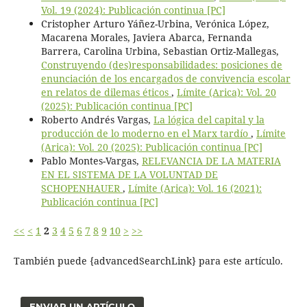
Vol. 19 (2024): Publicación continua [PC]
Cristopher Arturo Yáñez-Urbina, Verónica López,
Macarena Morales, Javiera Abarca, Fernanda
Barrera, Carolina Urbina, Sebastian Ortiz-Mallegas,
Construyendo (des)responsabilidades: posiciones de
enunciación de los encargados de convivencia escolar
en relatos de dilemas éticos
,
Límite (Arica): Vol. 20
(2025): Publicación continua [PC]
Roberto Andrés Vargas,
La lógica del capital y la
producción de lo moderno en el Marx tardío
,
Límite
(Arica): Vol. 20 (2025): Publicación continua [PC]
Pablo Montes-Vargas,
RELEVANCIA DE LA MATERIA
EN EL SISTEMA DE LA VOLUNTAD DE
SCHOPENHAUER
,
Límite (Arica): Vol. 16 (2021):
Publicación continua [PC]
<<
<
1
2
3
4
5
6
7
8
9
10
>
>>
También puede {advancedSearchLink} para este artículo.
ENVIAR UN ARTÍCULO