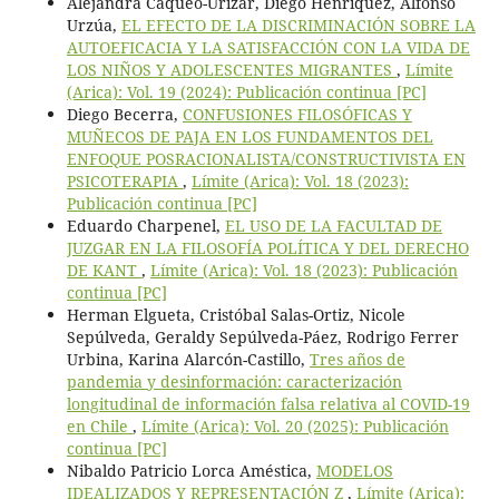
Alejandra Caqueo-Urízar, Diego Henriquez, Alfonso
Urzúa,
EL EFECTO DE LA DISCRIMINACIÓN SOBRE LA
AUTOEFICACIA Y LA SATISFACCIÓN CON LA VIDA DE
LOS NIÑOS Y ADOLESCENTES MIGRANTES
,
Límite
(Arica): Vol. 19 (2024): Publicación continua [PC]
Diego Becerra,
CONFUSIONES FILOSÓFICAS Y
MUÑECOS DE PAJA EN LOS FUNDAMENTOS DEL
ENFOQUE POSRACIONALISTA/CONSTRUCTIVISTA EN
PSICOTERAPIA
,
Límite (Arica): Vol. 18 (2023):
Publicación continua [PC]
Eduardo Charpenel,
EL USO DE LA FACULTAD DE
JUZGAR EN LA FILOSOFÍA POLÍTICA Y DEL DERECHO
DE KANT
,
Límite (Arica): Vol. 18 (2023): Publicación
continua [PC]
Herman Elgueta, Cristóbal Salas-Ortiz, Nicole
Sepúlveda, Geraldy Sepúlveda-Páez, Rodrigo Ferrer
Urbina, Karina Alarcón-Castillo,
Tres años de
pandemia y desinformación: caracterización
longitudinal de información falsa relativa al COVID-19
en Chile
,
Límite (Arica): Vol. 20 (2025): Publicación
continua [PC]
Nibaldo Patricio Lorca Améstica,
MODELOS
IDEALIZADOS Y REPRESENTACIÓN Z
,
Límite (Arica):