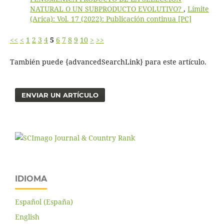
NATURAL O UN SUBPRODUCTO EVOLUTIVO?
,
Límite
(Arica): Vol. 17 (2022): Publicación continua [PC]
<<
<
1
2
3
4
5
6
7
8
9
10
>
>>
También puede {advancedSearchLink} para este artículo.
ENVIAR UN ARTÍCULO
IDIOMA
Español (España)
English