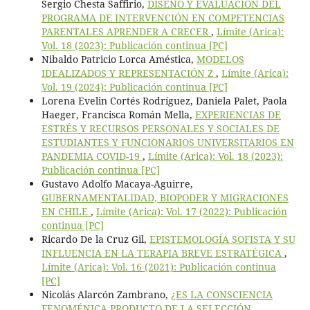
Sergio Chesta Saffirio,
DISEÑO Y EVALUACIÓN DEL
PROGRAMA DE INTERVENCIÓN EN COMPETENCIAS
PARENTALES APRENDER A CRECER
,
Límite (Arica):
Vol. 18 (2023): Publicación continua [PC]
Nibaldo Patricio Lorca Améstica,
MODELOS
IDEALIZADOS Y REPRESENTACIÓN Z
,
Límite (Arica):
Vol. 19 (2024): Publicación continua [PC]
Lorena Evelin Cortés Rodríguez, Daniela Palet, Paola
Haeger, Francisca Román Mella,
EXPERIENCIAS DE
ESTRÉS Y RECURSOS PERSONALES Y SOCIALES DE
ESTUDIANTES Y FUNCIONARIOS UNIVERSITARIOS EN
PANDEMIA COVID-19
,
Límite (Arica): Vol. 18 (2023):
Publicación continua [PC]
Gustavo Adolfo Macaya-Aguirre,
GUBERNAMENTALIDAD, BIOPODER Y MIGRACIONES
EN CHILE
,
Límite (Arica): Vol. 17 (2022): Publicación
continua [PC]
Ricardo De la Cruz Gil,
EPISTEMOLOGÍA SOFISTA Y SU
INFLUENCIA EN LA TERAPIA BREVE ESTRATÉGICA
,
Límite (Arica): Vol. 16 (2021): Publicación continua
[PC]
Nicolás Alarcón Zambrano,
¿ES LA CONSCIENCIA
FENOMÉNICA PRODUCTO DE LA SELECCIÓN