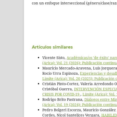
con un enfoque interseccional (género/clase/raz
Artículos similares
Vicente Sisto,
Académicas/os 'de éxito' na
(Arica): Vol. 21 (2026): Publicación continu
Mauricio Mercado-Aravena, Luis Jorquera
Rocío Urra Espinoza,
Experiencias y desafí
Límite (Arica): Vol. 20 (2025): Publicación 
Cristián Pinto-Cortez, Valeria Arredondo 
Cristóbal Guerra,
INTERVENCIÓN ESPECI
CRISIS POR COVID-19
,
Límite (Arica): Vol.
Rodrigo Brito Pastrana,
Diálogos entre Min
(Arica): Vol. 19 (2024): Publicación continu
Pedro Bolgeri Escorza, Mauricio González A
Cordes, Nicol Santelices Vergara,
HABILID