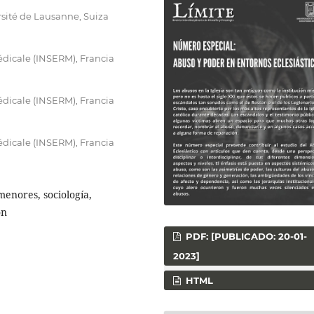
ersité de Lausanne, Suiza
édicale (INSERM), Francia
édicale (INSERM), Francia
édicale (INSERM), Francia
menores, sociología,
ón
PDF: [PUBLICADO: 20-01-
2023]
HTML