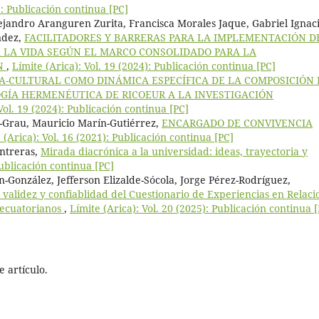
): Publicación continua [PC]
jandro Aranguren Zurita, Francisca Morales Jaque, Gabriel Ignac
ndez,
FACILITADORES Y BARRERAS PARA LA IMPLEMENTACIÓN D
 LA VIDA SEGÚN EL MARCO CONSOLIDADO PARA LA
ÓN
,
Límite (Arica): Vol. 19 (2024): Publicación continua [PC]
A-CULTURAL COMO DINÁMICA ESPECÍFICA DE LA COMPOSICIÓN 
GÍA HERMENÉUTICA DE RICOEUR A LA INVESTIGACIÓN
Vol. 19 (2024): Publicación continua [PC]
t-Grau, Mauricio Marín-Gutiérrez,
ENCARGADO DE CONVIVENCIA
 (Arica): Vol. 16 (2021): Publicación continua [PC]
ntreras,
Mirada diacrónica a la universidad: ideas, trayectoria y
Publicación continua [PC]
González, Jefferson Elizalde-Sócola, Jorge Pérez-Rodríguez,
 validez y confiablidad del Cuestionario de Experiencias en Relaci
 ecuatorianos
,
Límite (Arica): Vol. 20 (2025): Publicación continua 
 artículo.