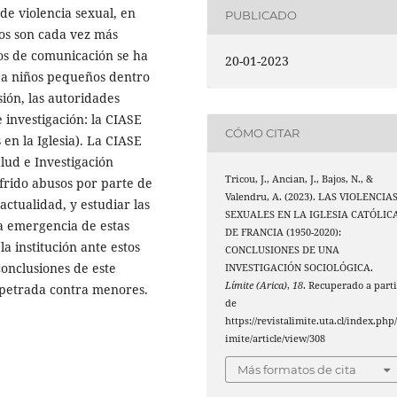
de violencia sexual, en
PUBLICADO
sos son cada vez más
ios de comunicación se ha
20-01-2023
 a niños pequeños dentro
sión, las autoridades
 investigación: la CIASE
CÓMO CITAR
en la Iglesia). La CIASE
alud e Investigación
Tricou, J., Ancian, J., Bajos, N., &
frido abusos por parte de
Valendru, A. (2023). LAS VIOLENCIA
actualidad, y estudiar las
SEXUALES EN LA IGLESIA CATÓLIC
la emergencia de estas
DE FRANCIA (1950-2020):
la institución ante estos
CONCLUSIONES DE UNA
conclusiones de este
INVESTIGACIÓN SOCIOLÓGICA.
Límite (Arica)
,
18
. Recuperado a parti
erpetrada contra menores.
de
https://revistalimite.uta.cl/index.php/
imite/article/view/308
Más formatos de cita