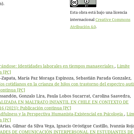
a).
Esta obra está bajo una licencia
internacional
Creative Commons
Atribución 4.0
.
rrándose: Identidades laborales en tiempos manageriales
,
Límite
a [PC]
-Zapata, María Paz Moraga Espinoza, Sebastián Parada Gonzalez,
os cotidianos en la crianza de hijos con trastorno del espectro aut
continua [PC]
Ossandón, Gonzalo Lira, Paula Lobos Sucarrat, Carolina Saavedra,
ALIZADA EN MALTRATO INFANTIL EN CHILE EN CONTEXTO DE
 16 (2021): Publicación continua [PC]
dfulness y la Perspectiva Humanista-Existencial en Psicología
,
Lím
a [PC]
rias, Gilmar da Silva Vega, Ignacio Oróstigue Castillo, Ivannia Roj
ADES DE COMUNICACIÓN INTERPERSONAL EN ESTUDIANTES DE