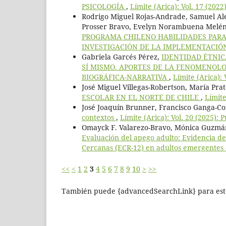
PSICOLOGÍA
,
Límite (Arica): Vol. 17 (2022
Rodrigo Miguel Rojas-Andrade, Samuel Ale
Prosser Bravo, Evelyn Norambuena Melé
PROGRAMA CHILENO HABILIDADES PARA
INVESTIGACIÓN DE LA IMPLEMENTACI
Gabriela Garcés Pérez,
IDENTIDAD ÉTNIC
SÍ MISMO. APORTES DE LA FENOMENOLO
BIOGRÁFICA-NARRATIVA
,
Límite (Arica): 
José Miguel Villegas-Robertson, María Pra
ESCOLAR EN EL NORTE DE CHILE
,
Límite
José Joaquín Brunner, Francisco Ganga-Co
contextos
,
Límite (Arica): Vol. 20 (2025): 
Omayck F. Valarezo-Bravo, Mónica Guzmán-
Evaluación del apego adulto: Evidencia de
Cercanas (ECR-12) en adultos emergentes
<<
<
1
2
3
4
5
6
7
8
9
10
>
>>
También puede {advancedSearchLink} para este