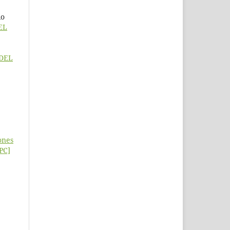
io
EL
DEL
ones
[PC]