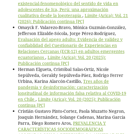
existencial-fenomenológico del sentido de vida en
adolescentes de Ica, Perú: una aproximación
cualitativa desde la logoterapia
,
Límite (Arica): Vol. 21
(2026): Publicación continua [PC]
Omayck F. Valarezo-Bravo, Mónica Guzmán-González,
Jefferson Elizalde-Sócola, Jorge Pérez-Rodríguez,
Evaluación del apego adulto: Evidencia de validez y
confiablidad del Cuestionario de Experiencias en
Relaciones Cercanas (ECR-12) en adultos emergentes
ecuatorianos
,
Límite (Arica): Vol. 20 (2025):
Publicación continua [PC]
Herman Elgueta, Cristóbal Salas-Ortiz, Nicole
Sepúlveda, Geraldy Sepúlveda-Páez, Rodrigo Ferrer
Urbina, Karina Alarcón-Castillo,
Tres años de
pandemia y desinformación: caracterización
longitudinal de información falsa relativa al COVID-19
en Chile
,
Límite (Arica): Vol. 20 (2025): Publicación
continua [PC]
Cristián Gustavo Pinto-Cortez, Paola Muzatto Negron,
Joaquín Hernández, Solange Cadenas, Marina García
Parra, Diego Romero Aros,
PREVALENCIA Y
CARACTERÍSTICAS SOCIODEMOGRÁFICAS