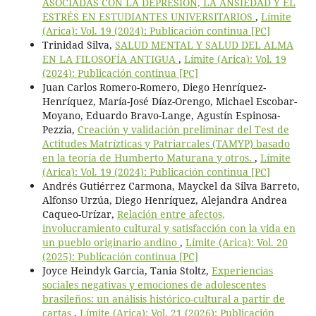
ASOCIADAS CON LA DEPRESIÓN, LA ANSIEDAD Y EL
ESTRÉS EN ESTUDIANTES UNIVERSITARIOS
,
Límite
(Arica): Vol. 19 (2024): Publicación continua [PC]
Trinidad Silva,
SALUD MENTAL Y SALUD DEL ALMA
EN LA FILOSOFÍA ANTIGUA
,
Límite (Arica): Vol. 19
(2024): Publicación continua [PC]
Juan Carlos Romero-Romero, Diego Henríquez-
Henríquez, María-José Díaz-Orengo, Michael Escobar-
Moyano, Eduardo Bravo-Lange, Agustín Espinosa-
Pezzia,
Creación y validación preliminar del Test de
Actitudes Matrízticas y Patriarcales (TAMYP) basado
en la teoría de Humberto Maturana y otros.
,
Límite
(Arica): Vol. 19 (2024): Publicación continua [PC]
Andrés Gutiérrez Carmona, Mayckel da Silva Barreto,
Alfonso Urzúa, Diego Henríquez, Alejandra Andrea
Caqueo-Urízar,
Relación entre afectos,
involucramiento cultural y satisfacción con la vida en
un pueblo originario andino
,
Límite (Arica): Vol. 20
(2025): Publicación continua [PC]
Joyce Heindyk Garcia, Tania Stoltz,
Experiencias
sociales negativas y emociones de adolescentes
brasileños: un análisis histórico-cultural a partir de
cartas
,
Límite (Arica): Vol. 21 (2026): Publicación