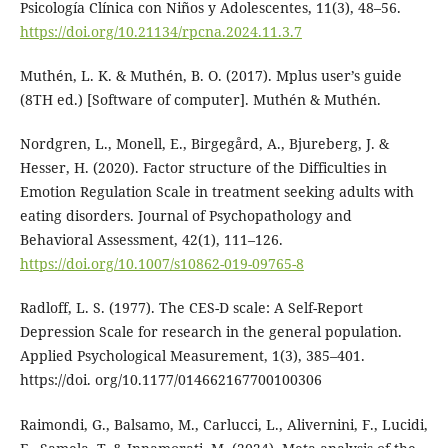
Psicología Clínica con Niños y Adolescentes, 11(3), 48–56.
https://doi.org/10.21134/rpcna.2024.11.3.7
Muthén, L. K. & Muthén, B. O. (2017). Mplus user’s guide
(8TH ed.) [Software of computer]. Muthén & Muthén.
Nordgren, L., Monell, E., Birgegård, A., Bjureberg, J. &
Hesser, H. (2020). Factor structure of the Difficulties in
Emotion Regulation Scale in treatment seeking adults with
eating disorders. Journal of Psychopathology and
Behavioral Assessment, 42(1), 111–126.
https://doi.org/10.1007/s10862-019-09765-8
Radloff, L. S. (1977). The CES-D scale: A Self-Report
Depression Scale for research in the general population.
Applied Psychological Measurement, 1(3), 385–401.
https://doi. org/10.1177/014662167700100306
Raimondi, G., Balsamo, M., Carlucci, L., Alivernini, F., Lucidi,