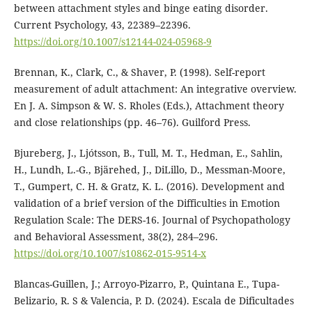
between attachment styles and binge eating disorder.
Current Psychology, 43, 22389–22396.
https://doi.org/10.1007/s12144-024-05968-9
Brennan, K., Clark, C., & Shaver, P. (1998). Self-report
measurement of adult attachment: An integrative overview.
En J. A. Simpson & W. S. Rholes (Eds.), Attachment theory
and close relationships (pp. 46–76). Guilford Press.
Bjureberg, J., Ljótsson, B., Tull, M. T., Hedman, E., Sahlin,
H., Lundh, L.-G., Bjärehed, J., DiLillo, D., Messman-Moore,
T., Gumpert, C. H. & Gratz, K. L. (2016). Development and
validation of a brief version of the Difficulties in Emotion
Regulation Scale: The DERS-16. Journal of Psychopathology
and Behavioral Assessment, 38(2), 284–296.
https://doi.org/10.1007/s10862-015-9514-x
Blancas-Guillen, J.; Arroyo-Pizarro, P., Quintana E., Tupa-
Belizario, R. S & Valencia, P. D. (2024). Escala de Dificultades