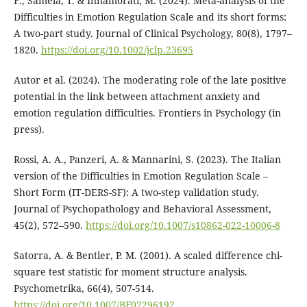
F., Samela, T. & Innamorati, M. (2024). Meta-analysis of the
Difficulties in Emotion Regulation Scale and its short forms:
A two-part study. Journal of Clinical Psychology, 80(8), 1797–
1820.
https://doi.org/10.1002/jclp.23695
Autor et al. (2024). The moderating role of the late positive
potential in the link between attachment anxiety and
emotion regulation difficulties. Frontiers in Psychology (in
press).
Rossi, A. A., Panzeri, A. & Mannarini, S. (2023). The Italian
version of the Difficulties in Emotion Regulation Scale –
Short Form (IT-DERS-SF): A two-step validation study.
Journal of Psychopathology and Behavioral Assessment,
45(2), 572–590.
https://doi.org/10.1007/s10862-022-10006-8
Satorra, A. & Bentler, P. M. (2001). A scaled difference chi-
square test statistic for moment structure analysis.
Psychometrika, 66(4), 507-514.
https://doi.org/10.1007/BF02296192