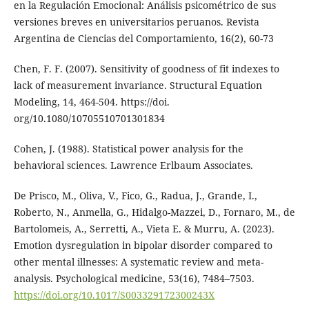
en la Regulación Emocional: Análisis psicométrico de sus
versiones breves en universitarios peruanos. Revista
Argentina de Ciencias del Comportamiento, 16(2), 60-73
Chen, F. F. (2007). Sensitivity of goodness of fit indexes to
lack of measurement invariance. Structural Equation
Modeling, 14, 464-504. https://doi.
org/10.1080/10705510701301834
Cohen, J. (1988). Statistical power analysis for the
behavioral sciences. Lawrence Erlbaum Associates.
De Prisco, M., Oliva, V., Fico, G., Radua, J., Grande, I.,
Roberto, N., Anmella, G., Hidalgo-Mazzei, D., Fornaro, M., de
Bartolomeis, A., Serretti, A., Vieta E. & Murru, A. (2023).
Emotion dysregulation in bipolar disorder compared to
other mental illnesses: A systematic review and meta-
analysis. Psychological medicine, 53(16), 7484–7503.
https://doi.org/10.1017/S003329172300243X