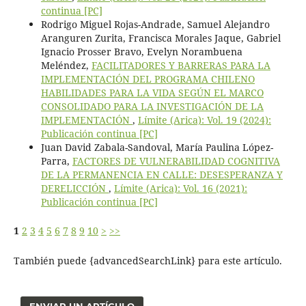
continua [PC]
Rodrigo Miguel Rojas-Andrade, Samuel Alejandro
Aranguren Zurita, Francisca Morales Jaque, Gabriel
Ignacio Prosser Bravo, Evelyn Norambuena
Meléndez,
FACILITADORES Y BARRERAS PARA LA
IMPLEMENTACIÓN DEL PROGRAMA CHILENO
HABILIDADES PARA LA VIDA SEGÚN EL MARCO
CONSOLIDADO PARA LA INVESTIGACIÓN DE LA
IMPLEMENTACIÓN
,
Límite (Arica): Vol. 19 (2024):
Publicación continua [PC]
Juan David Zabala-Sandoval, María Paulina López-
Parra,
FACTORES DE VULNERABILIDAD COGNITIVA
DE LA PERMANENCIA EN CALLE: DESESPERANZA Y
DERELICCIÓN
,
Límite (Arica): Vol. 16 (2021):
Publicación continua [PC]
1
2
3
4
5
6
7
8
9
10
>
>>
También puede {advancedSearchLink} para este artículo.