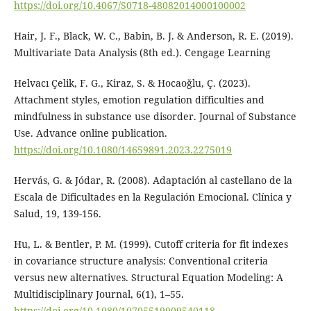
https://doi.org/10.4067/S0718-48082014000100002
Hair, J. F., Black, W. C., Babin, B. J. & Anderson, R. E. (2019).
Multivariate Data Analysis (8th ed.). Cengage Learning
Helvacı Çelik, F. G., Kiraz, S. & Hocaoğlu, Ç. (2023).
Attachment styles, emotion regulation difficulties and
mindfulness in substance use disorder. Journal of Substance
Use. Advance online publication.
https://doi.org/10.1080/14659891.2023.2275019
Hervás, G. & Jódar, R. (2008). Adaptación al castellano de la
Escala de Dificultades en la Regulación Emocional. Clínica y
Salud, 19, 139-156.
Hu, L. & Bentler, P. M. (1999). Cutoff criteria for fit indexes
in covariance structure analysis: Conventional criteria
versus new alternatives. Structural Equation Modeling: A
Multidisciplinary Journal, 6(1), 1–55.
https://doi.org/10.1080/10705519909540118