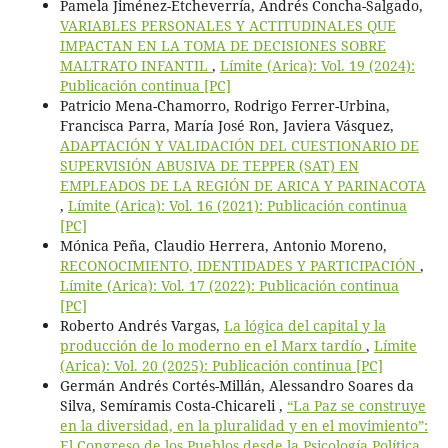
Pamela Jiménez-Etcheverría, Andrés Concha-Salgado,
VARIABLES PERSONALES Y ACTITUDINALES QUE
IMPACTAN EN LA TOMA DE DECISIONES SOBRE
MALTRATO INFANTIL
,
Límite (Arica): Vol. 19 (2024):
Publicación continua [PC]
Patricio Mena-Chamorro, Rodrigo Ferrer-Urbina,
Francisca Parra, María José Ron, Javiera Vásquez,
ADAPTACIÓN Y VALIDACIÓN DEL CUESTIONARIO DE
SUPERVISIÓN ABUSIVA DE TEPPER (SAT) EN
EMPLEADOS DE LA REGIÓN DE ARICA Y PARINACOTA
,
Límite (Arica): Vol. 16 (2021): Publicación continua
[PC]
Mónica Peña, Claudio Herrera, Antonio Moreno,
RECONOCIMIENTO, IDENTIDADES Y PARTICIPACIÓN
,
Límite (Arica): Vol. 17 (2022): Publicación continua
[PC]
Roberto Andrés Vargas,
La lógica del capital y la
producción de lo moderno en el Marx tardío
,
Límite
(Arica): Vol. 20 (2025): Publicación continua [PC]
Germán Andrés Cortés-Millán, Alessandro Soares da
Silva, Semíramis Costa-Chicareli ,
“La Paz se construye
en la diversidad, en la pluralidad y en el movimiento”:
El Congreso de los Pueblos desde la Psicología Política
,