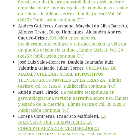
Construyendo (des)responsabilidades: posiciones de
enunciación de los encargados de convivencia escolar
en relatos de dilemas éticos
,
Límite (Arica): Vol. 20
(2025): Publicación continua [PC]
Andrés Gutiérrez Carmona, Mayckel da Silva Barreto,
Alfonso Urzúa, Diego Henríquez, Alejandra Andrea
Caqueo-Urízar,
Relación entre afectos,
involucramiento cultural y satisfacción con la vida en
un pueblo originario andino
,
Límite (Arica): Vol. 20
(2025): Publicación continua [PC]
José Luis Salas-Herrera, Daniela Caamaño Ruiz,
Valentina Gajardo, Julián Torres,
CREENCIAS DE
MADRES CHILENAS SOBRE DISPOSITIVOS
TECNOLÓGICOS MÓVILES EN LA CRIANZA
,
Límite
(Arica): Vol. 19 (2024): Publicación continua [PC]
Rubén Yusta Tirado,
La mentira terapéutica en
gerontología: una revisión narrativa sobre uso, límites
y estado de la cuestión
,
Límite (Arica): Vol. 20 (2025):
Publicación continua [PC]
Lorena Contreras, Francisco Maffioletti,
LA
DIMENSIÓN DEL TIEMPO DESDE LA
CONCEPTUALIZACIÓN VICTIMOLÓGICA
POSTRAUMÁTICA
,
Límite (Arica): Vol. 18 (2023):