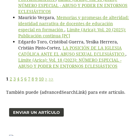
NÚMERO ESPECIAL - ABUSO Y PODER EN ENTORNOS
ECLESIÁSTICOS
Mauricio Vergara,
Memorias y promesas de alteridad:
identidad narrativa de docentes de educación
especial en formación
,
Límite (Arica): Vol. 20 (2025):
Publicación continua [PC]
Edgardo Toro, Cristóbal Guerra, Yesika Herrera,
Cristián Pinto-Cortez,
LA POSICIÓN DE LA IGLESIA
CATÓLICA ANTE EL ABUSO SEXUAL ECLESIÁSTICO
,
Límite (Arica): Vol. 18 (2023): NÚMERO ESPECIAL -
ABUSO Y PODER EN ENTORNOS ECLESIÁSTICOS
1
2
3
4
5
6
7
8
9
10
>
>>
También puede {advancedSearchLink} para este artículo.
ENVIAR UN ARTÍCULO