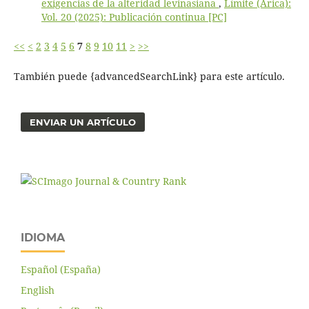
exigencias de la alteridad levinasiana
,
Límite (Arica):
Vol. 20 (2025): Publicación continua [PC]
<<
<
2
3
4
5
6
7
8
9
10
11
>
>>
También puede {advancedSearchLink} para este artículo.
ENVIAR UN ARTÍCULO
IDIOMA
Español (España)
English