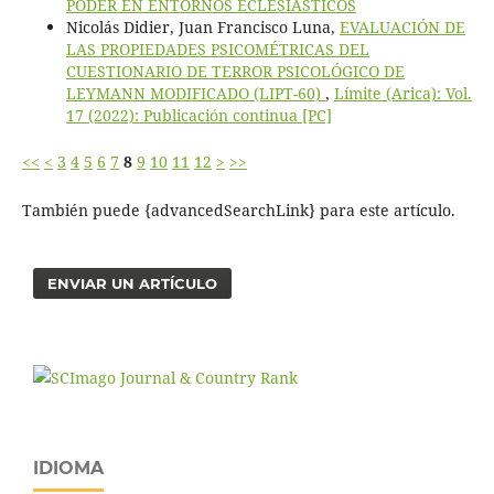
PODER EN ENTORNOS ECLESIÁSTICOS
Nicolás Didier, Juan Francisco Luna,
EVALUACIÓN DE
LAS PROPIEDADES PSICOMÉTRICAS DEL
CUESTIONARIO DE TERROR PSICOLÓGICO DE
LEYMANN MODIFICADO (LIPT-60)
,
Límite (Arica): Vol.
17 (2022): Publicación continua [PC]
<<
<
3
4
5
6
7
8
9
10
11
12
>
>>
También puede {advancedSearchLink} para este artículo.
ENVIAR UN ARTÍCULO
IDIOMA