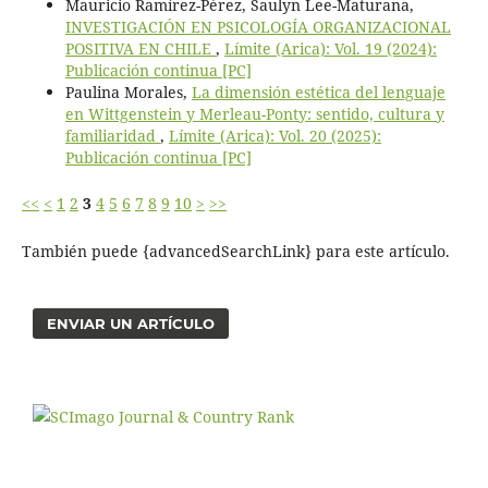
Mauricio Ramírez-Pérez, Saulyn Lee-Maturana,
INVESTIGACIÓN EN PSICOLOGÍA ORGANIZACIONAL
POSITIVA EN CHILE
,
Límite (Arica): Vol. 19 (2024):
Publicación continua [PC]
Paulina Morales,
La dimensión estética del lenguaje
en Wittgenstein y Merleau-Ponty: sentido, cultura y
familiaridad
,
Límite (Arica): Vol. 20 (2025):
Publicación continua [PC]
<<
<
1
2
3
4
5
6
7
8
9
10
>
>>
También puede {advancedSearchLink} para este artículo.
ENVIAR UN ARTÍCULO