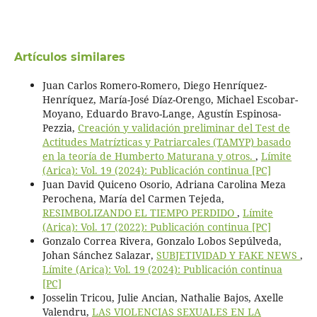
Artículos similares
Juan Carlos Romero-Romero, Diego Henríquez-
Henríquez, María-José Díaz-Orengo, Michael Escobar-
Moyano, Eduardo Bravo-Lange, Agustín Espinosa-
Pezzia,
Creación y validación preliminar del Test de
Actitudes Matrízticas y Patriarcales (TAMYP) basado
en la teoría de Humberto Maturana y otros.
,
Límite
(Arica): Vol. 19 (2024): Publicación continua [PC]
Juan David Quiceno Osorio, Adriana Carolina Meza
Perochena, María del Carmen Tejeda,
RESIMBOLIZANDO EL TIEMPO PERDIDO
,
Límite
(Arica): Vol. 17 (2022): Publicación continua [PC]
Gonzalo Correa Rivera, Gonzalo Lobos Sepúlveda,
Johan Sánchez Salazar,
SUBJETIVIDAD Y FAKE NEWS
,
Límite (Arica): Vol. 19 (2024): Publicación continua
[PC]
Josselin Tricou, Julie Ancian, Nathalie Bajos, Axelle
Valendru,
LAS VIOLENCIAS SEXUALES EN LA