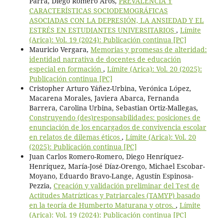
Parra, Diego Romero Aros,
PREVALENCIA Y
CARACTERÍSTICAS SOCIODEMOGRÁFICAS
ASOCIADAS CON LA DEPRESIÓN, LA ANSIEDAD Y EL
ESTRÉS EN ESTUDIANTES UNIVERSITARIOS
,
Límite
(Arica): Vol. 19 (2024): Publicación continua [PC]
Mauricio Vergara,
Memorias y promesas de alteridad:
identidad narrativa de docentes de educación
especial en formación
,
Límite (Arica): Vol. 20 (2025):
Publicación continua [PC]
Cristopher Arturo Yáñez-Urbina, Verónica López,
Macarena Morales, Javiera Abarca, Fernanda
Barrera, Carolina Urbina, Sebastian Ortiz-Mallegas,
Construyendo (des)responsabilidades: posiciones de
enunciación de los encargados de convivencia escolar
en relatos de dilemas éticos
,
Límite (Arica): Vol. 20
(2025): Publicación continua [PC]
Juan Carlos Romero-Romero, Diego Henríquez-
Henríquez, María-José Díaz-Orengo, Michael Escobar-
Moyano, Eduardo Bravo-Lange, Agustín Espinosa-
Pezzia,
Creación y validación preliminar del Test de
Actitudes Matrízticas y Patriarcales (TAMYP) basado
en la teoría de Humberto Maturana y otros.
,
Límite
(Arica): Vol. 19 (2024): Publicación continua [PC]