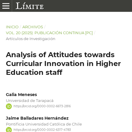
INICIO
/
ARCHIVOS
/
VOL. 20 (2025): PUBLICACIÓN CONTINUA [PC]
/
Artículos de Investigación
Analysis of Attitudes towards
Curricular Innovation in Higher
Education staff
Galia Meneses
Universidad de Tarapacá
https://orcid.org/0000-0002-6673-2816
Jaime Balladares Hernández
Pontificia Universidad Católica de Chile
https://orcid.org/0000-0002-6317-4783