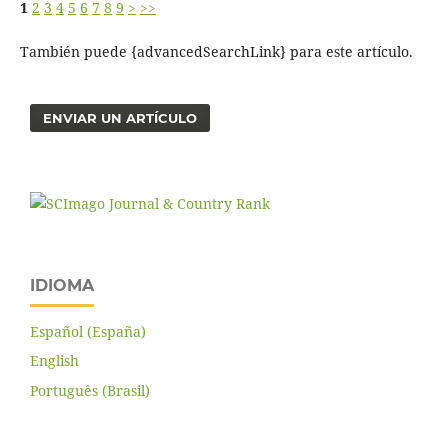
1
2
3
4
5
6
7
8
9
>
>>
También puede {advancedSearchLink} para este artículo.
ENVIAR UN ARTÍCULO
IDIOMA
Español (España)
English
Português (Brasil)