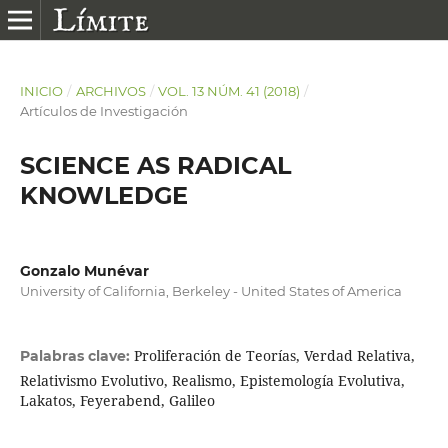
INICIO
/
ARCHIVOS
/
VOL. 13 NÚM. 41 (2018)
/
Artículos de Investigación
SCIENCE AS RADICAL
KNOWLEDGE
Gonzalo Munévar
University of California, Berkeley - United States of America
Proliferación de Teorías, Verdad Relativa,
Palabras clave:
Relativismo Evolutivo, Realismo, Epistemología Evolutiva,
Lakatos, Feyerabend, Galileo