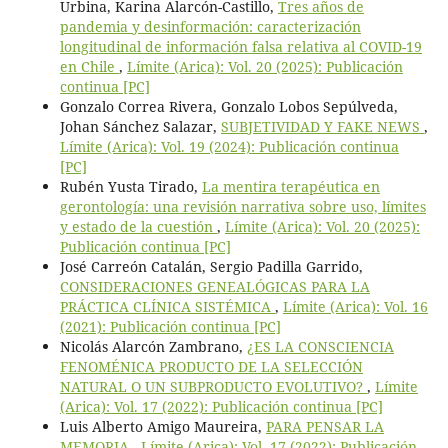
Urbina, Karina Alarcón-Castillo,
Tres años de
pandemia y desinformación: caracterización
longitudinal de información falsa relativa al COVID-19
en Chile
,
Límite (Arica): Vol. 20 (2025): Publicación
continua [PC]
Gonzalo Correa Rivera, Gonzalo Lobos Sepúlveda,
Johan Sánchez Salazar,
SUBJETIVIDAD Y FAKE NEWS
,
Límite (Arica): Vol. 19 (2024): Publicación continua
[PC]
Rubén Yusta Tirado,
La mentira terapéutica en
gerontología: una revisión narrativa sobre uso, límites
y estado de la cuestión
,
Límite (Arica): Vol. 20 (2025):
Publicación continua [PC]
José Carreón Catalán, Sergio Padilla Garrido,
CONSIDERACIONES GENEALÓGICAS PARA LA
PRÁCTICA CLÍNICA SISTÉMICA
,
Límite (Arica): Vol. 16
(2021): Publicación continua [PC]
Nicolás Alarcón Zambrano,
¿ES LA CONSCIENCIA
FENOMÉNICA PRODUCTO DE LA SELECCIÓN
NATURAL O UN SUBPRODUCTO EVOLUTIVO?
,
Límite
(Arica): Vol. 17 (2022): Publicación continua [PC]
Luis Alberto Amigo Maureira,
PARA PENSAR LA
MEMORIA
,
Límite (Arica): Vol. 17 (2022): Publicación