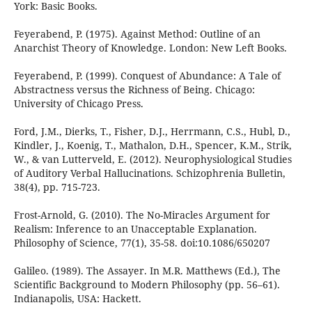
York: Basic Books.
Feyerabend, P. (1975). Against Method: Outline of an
Anarchist Theory of Knowledge. London: New Left Books.
Feyerabend, P. (1999). Conquest of Abundance: A Tale of
Abstractness versus the Richness of Being. Chicago:
University of Chicago Press.
Ford, J.M., Dierks, T., Fisher, D.J., Herrmann, C.S., Hubl, D.,
Kindler, J., Koenig, T., Mathalon, D.H., Spencer, K.M., Strik,
W., & van Lutterveld, E. (2012). Neurophysiological Studies
of Auditory Verbal Hallucinations. Schizophrenia Bulletin,
38(4), pp. 715-723.
Frost-Arnold, G. (2010). The No-Miracles Argument for
Realism: Inference to an Unacceptable Explanation.
Philosophy of Science, 77(1), 35-58. doi:10.1086/650207
Galileo. (1989). The Assayer. In M.R. Matthews (Ed.), The
Scientific Background to Modern Philosophy (pp. 56–61).
Indianapolis, USA: Hackett.