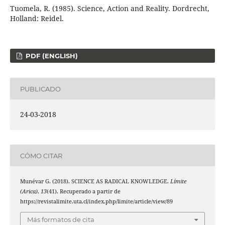
Tuomela, R. (1985). Science, Action and Reality. Dordrecht,
Holland: Reidel.
PDF (ENGLISH)
PUBLICADO
24-03-2018
CÓMO CITAR
Munévar G. (2018). SCIENCE AS RADICAL KNOWLEDGE.
Límite
(Arica)
,
13
(41). Recuperado a partir de
https://revistalimite.uta.cl/index.php/limite/article/view/89
Más formatos de cita