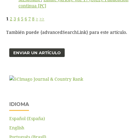
continua [PC]
1
2
3
4
5
6
7
8
>
>>
También puede {advancedSearchLink} para este artículo.
ENVIAR UN ARTÍCULO
IDIOMA
Español (España)
English
Português (Brasil)